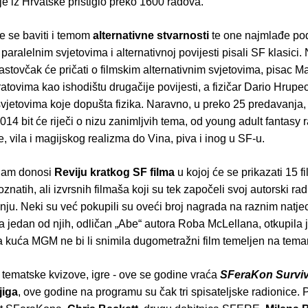
je iz Hrvatske pristiglo preko 1600 radova.
 se baviti i temom
alternativne stvarnosti
te one najmlađe pods
 paralelnim svjetovima i alternativnoj povijesti pisali SF klasici.
stovčak će pričati o filmskim alternativnim svjetovima, pisac M
atovima kao ishodištu drugačije povijesti, a fizičar Dario Hrupe
svjetovima koje dopušta fizika. Naravno, u preko 25 predavanja,
4 bit će riječi o nizu zanimljvih tema, od young adult fantasy
je, vila i magijskog realizma do Vina, piva i inog u SF-u.
ogam donosi
Reviju kratkog SF filma
u kojoj će se prikazati 15 f
znatih, ali izvrsnih filmaša koji su tek započeli svoj autorski ra
nju. Neki su već pokupili su oveći broj nagrada na raznim natje
 a jedan od njih, odličan „Abe“ autora Roba McLellana, otkupila 
a kuća MGM ne bi li snimila dugometražni film temeljen na temam
tematske kvizove, igre - ove se godine vraća
SFeraKon Surviv
jiga
, ove godine na programu su čak tri spisateljske radionice. P