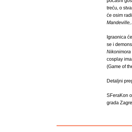
počasni go
treću, o stva
će osim radi
Mandeville,
Igraonica će
se i demonst
Nikonimora
cosplay ima 
(Game of the
Detaljni pr
SFeraKon or
grada Zagre