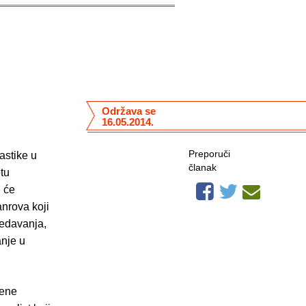
Održava se
16.05.2014.
Preporuči
astike u
članak
tu
R će
anrova koji
redavanja,
anje u
vene