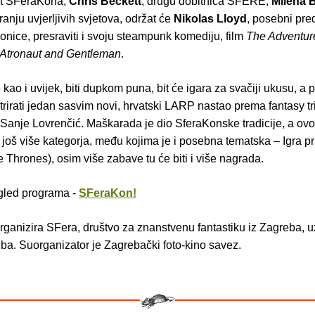
st SFeraKona,
Chris Beckett
, drugu dobitnica SFERE,
Milena 
ranju uvjerljivih svjetova, održat će
Nikolas Lloyd
, posebni pre
onice, presraviti i svoju steampunk komediju, film
The Adventur
 Atronaut and Gentleman
.
 kao i uvijek, biti dupkom puna, bit će igara za svačiji ukusu, a p
rirati jedan sasvim novi, hrvatski LARP nastao prema fantasy tri
Sanje Lovrenčić. Maškarada je dio SferaKonske tradicije, a ovo
još više kategorja, među kojima je i posebna tematska – Igra pri
 Thrones), osim više zabave tu će biti i više nagrada.
egled programa -
SFeraKon!
ganizira SFera, društvo za znanstvenu fantastiku iz Zagreba, u
ba. Suorganizator je Zagrebački foto-kino savez.