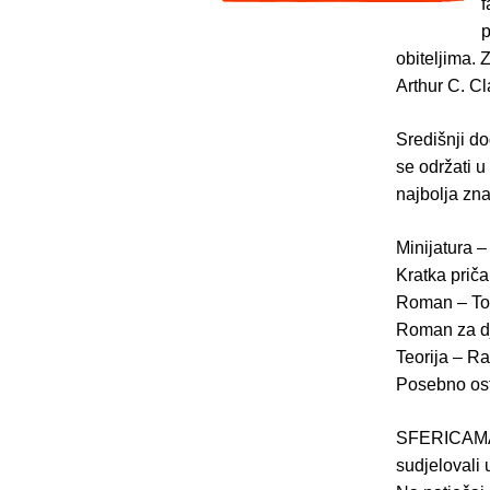
f
p
obiteljima.
Arthur C. Cl
Središnji d
se održati u
najbolja zna
Minijatura –
Kratka priča
Roman – Tom
Roman za dj
Teorija – Raf
Posebno ostv
SFERICAMA j
sudjelovali 