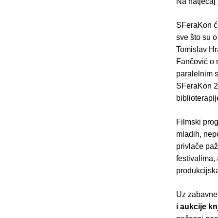
Na natječaj 
SFeraKon će
sve što su o
Tomislav Hra
Fančović o r
paralelnim 
SFeraKon 201
biblioterapi
Filmski pr
mladih, nepo
privlače paž
festivalima,
produkcijsk
Uz zabavne 
i aukcije kn