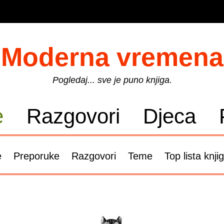
Moderna vremena
Pogledaj... sve je puno knjiga.
e
Razgovori
Djeca
e
Preporuke
Razgovori
Teme
Top lista knji