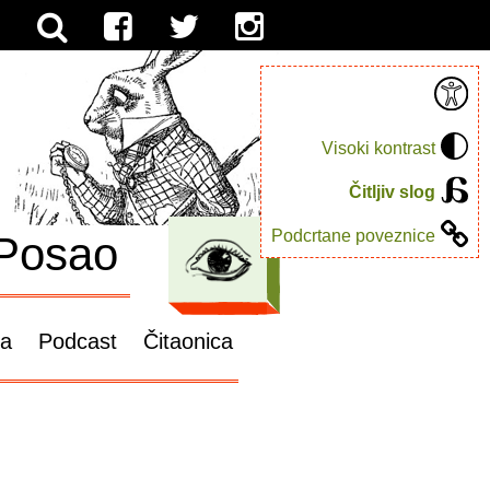
Visoki kontrast
Čitljiv slog
Podcrtane poveznice
Posao
ga
Podcast
Čitaonica