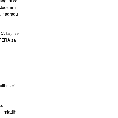
anglist koji
estuoznim
ku nagradu
CA koja će
FERA
za
ilistike"
su
 i mladih.