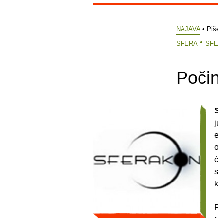
NAJAVA
• Piš
SFERA
SF
Poči
j
e
o
ć
s
k
P