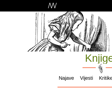
Knjig
Najave
Vijesti
Kritik