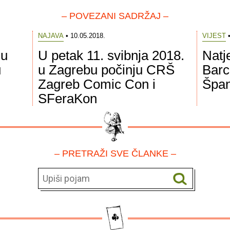
– POVEZANI SADRŽAJ –
NAJAVA
• 10.05.2018.
VIJEST
•
 u
U petak 11. svibnja 2018.
Natj
u
u Zagrebu počinju CRŠ
Barce
Zagreb Comic Con i
Špan
SFeraKon
– PRETRAŽI SVE ČLANKE –