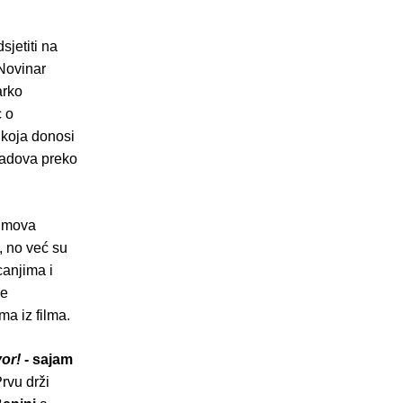
jetiti na
 Novinar
arko
c o
 koja donosi
 radova preko
ilmova
d, no već su
canjima i
je
a iz filma.
or!
- sajam
rvu drži