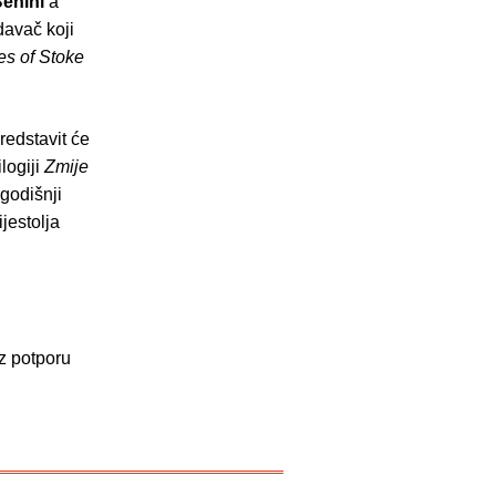
Benini
a
davač koji
es of Stoke
redstavit će
logiji
Zmije
godišnji
jestolja
z potporu