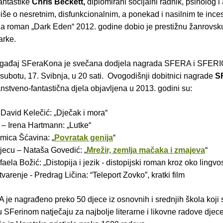
antastike
Chris Beckett,
diplomirani socijalni radnik, psiholog i 
iše o nesretnim, disfunkcionalnim, a ponekad i nasilnim te inc
 Za roman „Dark Eden“ 2012. godine dobio je prestižnu žanrovs
arke.
ogađaj SFeraKona je svečana dodjela nagrada SFERA i SFERI
 subotu, 17. Svibnja, u 20 sati. Ovogodišnji dobitnici nagrade
S
nstveno-fantastična djela objavljena u 2013. godini su:
 David Kelečić: „Dječak i mora“
 – Irena Hartmann: „Lutke“
ica Šćavina: „
Povratak genija
“
ecu – Nataša Govedić: „
Mrežir, zemlja mačaka i zmajeva
“
aela Božić: „Distopija i jezik - distopijski roman kroz oko lingvost
arenje - Predrag Ličina: “Teleport Zovko”, kratki film
e nagrađeno preko 50 djece iz osnovnih i srednjih škola koji 
u SFerinom natječaju za najbolje literarne i likovne radove djece