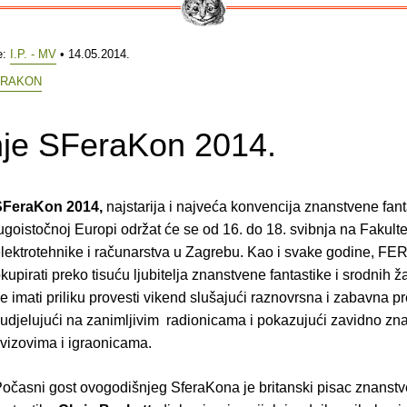
e:
I.P. - MV
• 14.05.2014.
ERAKON
nje SFeraKon 2014.
SFeraKon 2014,
najstarija i najveća konvencija znanstvene fant
ugoistočnoj Europi održat će se od 16. do 18. svibnja na Fakulte
lektrotehnike i računarstva u Zagrebu. Kao i svake godine, FE
kupirati preko tisuću ljubitelja znanstvene fantastike i srodnih ž
e imati priliku provesti vikend slušajući raznovrsna i zabavna p
udjelujući na zanimljivim radionicama i pokazujući zavidno zn
vizovima i igraonicama.
očasni gost ovogodišnjeg SferaKona je britanski pisac znanst