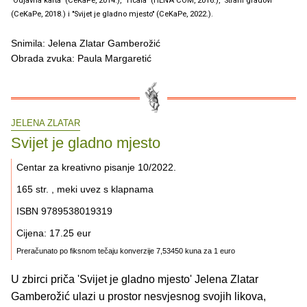
"Odjavna karta" (CeKaPe, 2014.), "Ticala" (HENA COM, 2016.), "Strani gradovi"
(CeKaPe, 2018.) i "Svijet je gladno mjesto" (CeKaPe, 2022.).
Snimila: Jelena Zlatar Gamberožić
Obrada zvuka: Paula Margaretić
JELENA ZLATAR
Svijet je gladno mjesto
Centar za kreativno pisanje 10/2022.
165 str. , meki uvez s klapnama
ISBN 9789538019319
Cijena: 17.25 eur
Preračunato po fiksnom tečaju konverzije 7,53450 kuna za 1 euro
U zbirci priča 'Svijet je gladno mjesto' Jelena Zlatar
Gamberožić ulazi u prostor nesvjesnog svojih likova,