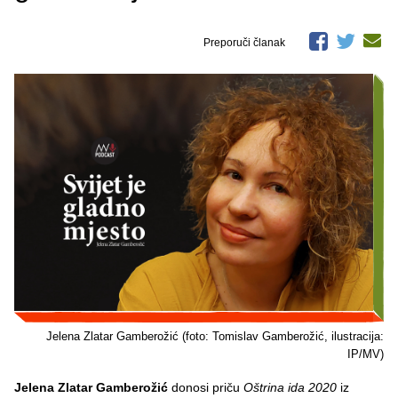
Preporuči članak
Jelena Zlatar Gamberožić (foto: Tomislav Gamberožić, ilustracija:
IP/MV)
Jelena Zlatar Gamberožić
donosi priču
Oštrina ida 2020
iz