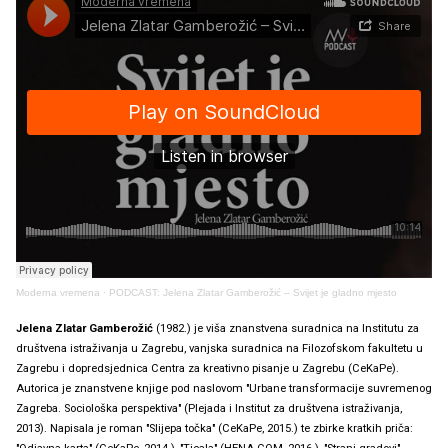
Moderna vremena
·
PODCAST: Jelena Zlatar Gamberožić – Svijet je gladno mjesto
Jelena Zlatar Gamberožić
(1982.) je viša znanstvena suradnica na Institutu za
društvena istraživanja u Zagrebu, vanjska suradnica na Filozofskom fakultetu u
Zagrebu i dopredsjednica Centra za kreativno pisanje u Zagrebu (CeKaPe).
Autorica je znanstvene knjige pod naslovom "Urbane transformacije suvremenog
Zagreba. Sociološka perspektiva" (Plejada i Institut za društvena istraživanja,
2013). Napisala je roman "Slijepa točka" (CeKaPe, 2015.) te zbirke kratkih priča: