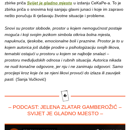
zbirke priča
Svijet je gladno mjesto
u izdanju CeKaPe-a. To je
zbirka priča o snovima koji sanjaju glavni junaci i koje im zapravo
nešto poručuju ili rješavaju životne situacije i probleme.
Snovi su prostor slobode, prostor u kojem nemogućnost postaje
moguća i koji svojim jezikom simbola otkriva bolna mjesta,
napuknuća, tjeskobe, emocionalne boli i praznine. Prostor je to u
kojem autorica još dublje prodire u psihologizaciju svojih likova,
tematski ostajući u prostoru u kojem se najbolje snalazi –
prostoru međuljudskih odnosa i rubnih situacija. Autorica nikada
ne nudi konačne odgovore, jer nju i ne zanimaju odgovori. Samo
procijepi kroz koje će se njeni likovi provući do izlaza ili zauvijek
pasti.
(Sanja Vučković)
– PODCAST: JELENA ZLATAR GAMBEROŽIĆ –
SVIJET JE GLADNO MJESTO –