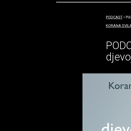
PODCAST
• Pi
KORANA SVIL
PODC
djevo