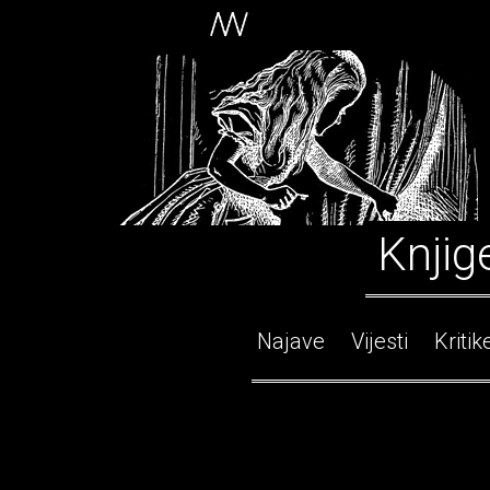
Knjig
Najave
Vijesti
Kritik