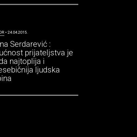
OR
• 24.04.2015.
na Serdarević :
ćnost prijateljstva je
a najtoplija i
esebičnija ljudska
ina