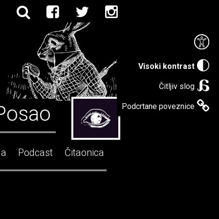
Visoki kontrast
Čitljiv slog
Posao
Podcrtane poveznice
ga
Podcast
Čitaonica