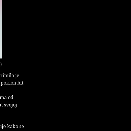
V)
rimila je
 poklon bit
 ima od
at svojoj
uje kako se