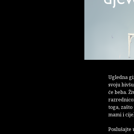
Ugledna gi
svoju bivšu
će beba. Ži
razrednicom
toga, zašto 
mami i cije
Poslušajte 