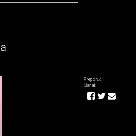
za
Preporuči
članak