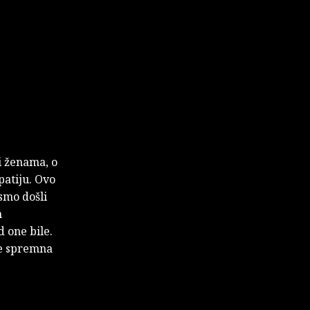
i ženama, o
patiju. Ovo
smo došli
m
 one bile.
je spremna