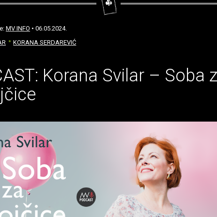
še:
MV INFO
• 06.05.2024.
AR
KORANA SERDAREVIĆ
AST: Korana Svilar – Soba 
jčice