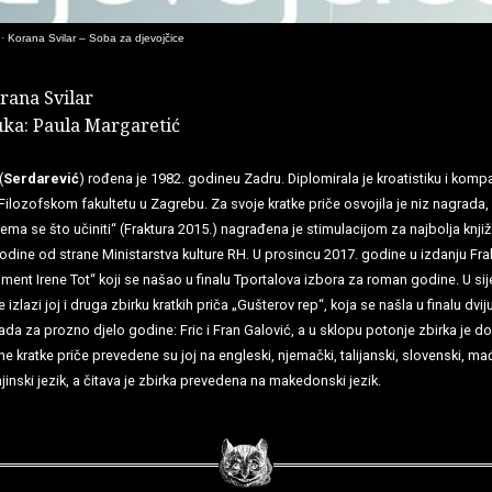
·
Korana Svilar – Soba za djevojčice
rana Svilar
ka: Paula Margaretić
(
Serdarević
) rođena je 1982. godineu Zadru. Diplomirala je kroatistiku i komp
Filozofskom fakultetu u Zagrebu. Za svoje kratke priče osvojila je niz nagrada, 
Nema se što učiniti“ (Fraktura 2015.) nagrađena je stimulacijom za najbolja knji
odine od strane Ministarstva kulture RH. U prosincu 2017. godine u izdanju Frak
ent Irene Tot“ koji se našao u finalu Tportalova izbora za roman godine. U sij
 izlazi joj i druga zbirku kratkih priča „Gušterov rep“, koja se našla u finalu dvij
ada za prozno djelo godine: Fric i Fran Galović, a u sklopu potonje zbirka je d
ne kratke priče prevedene su joj na engleski, njemački, talijanski, slovenski, ma
ajinski jezik, a čitava je zbirka prevedena na makedonski jezik.