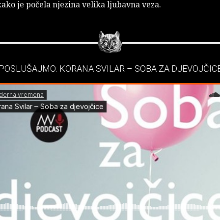
 kako je počela njezina velika ljubavna veza.
POSLUŠAJMO: KORANA SVILAR – SOBA ZA DJEVOJČIC