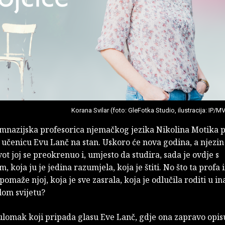
Korana Svilar (foto: GleFotka Studio, ilustracija: IP/M
mnazijska profesorica njemačkog jezika Nikolina Motika p
 učenicu Evu Lanč na stan. Uskoro će nova godina, a njezin
vot joj se preokrenuo i, umjesto da studira, sada je ovdje s
, koja ju je jedina razumjela, koja je štiti. No što ta profa
pomaže njoj, koja je sve zasrala, koja je odlučila roditi u in
lom svijetu?
ulomak koji pripada glasu Eve Lanč, gdje ona zapravo opis