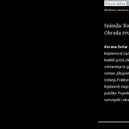
Moderna vremena
Snimila: Ko
Obrada zvu
Korana Svilar
književnost na 
kratkih priča „
ostvarenja te g
roman „Eksperim
izdanju Frakture
književnih nagr
publike. Pojedi
rumunjski i ukr