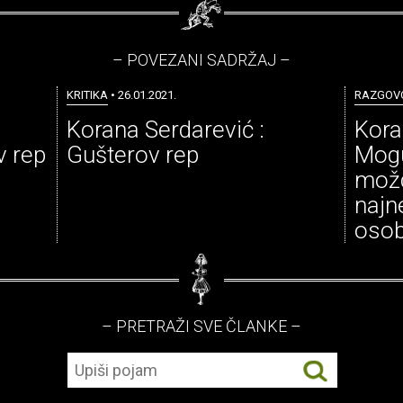
– POVEZANI SADRŽAJ –
KRITIKA
• 26.01.2021.
RAZGOV
Korana Serdarević :
Kora
v rep
Gušterov rep
Mogu
možd
najn
osob
– PRETRAŽI SVE ČLANKE –