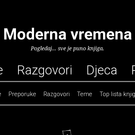
Moderna vremena
Pogledaj... sve je puno knjiga.
e
Razgovori
Djeca
e
Preporuke
Razgovori
Teme
Top lista knji