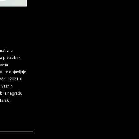
arativnu
a prva zbirka
ževna
ture objavljuje
ečnju 2021. u
u važnih
obila nagradu
đarski,