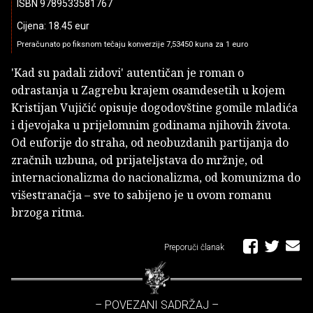
ISBN 9789533581767
Cijena: 18.45 eur
Preračunato po fiksnom tečaju konverzije 7,53450 kuna za 1 euro
'Kad su padali zidovi' autentičan je roman o
odrastanja u Zagrebu krajem osamdesetih u kojem
Kristijan Vujičić opisuje dogodovštine gomile mladića
i djevojaka u prijelomnim godinama njihovih života.
Od euforije do straha, od neobuzdanih partijanja do
zračnih uzbuna, od prijateljstava do mržnje, od
internacionalizma do nacionalizma, od komunizma do
višestranačja – sve to sabijeno je u ovom romanu
brzoga ritma.
Preporuči članak
– POVEZANI SADRŽAJ –