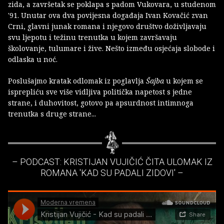
zida, a završetak se poklapa s padom Vukovara, u studenom
'91. Unutar ova dva povijesna događaja Ivan Kovačić zvan
Crni, glavni junak romana i njegovo društvo doživljavaju
svu ljepotu i težinu trenutka u kojem završavaju
školovanje, tulumare i žive. Nešto između osjećaja slobode i
odlaska u noć.
Poslušajmo kratak odlomak iz poglavlja
Šajba
u kojem se
isprepliću sve više vidljiva politička napetost s jedne
strane, i duhovitost, gotovo pa apsurdnost intimnoga
trenutka s druge strane...
– PODCAST: KRISTIJAN VUJIČIĆ ČITA ULOMAK IZ
ROMANA 'KAD SU PADALI ZIDOVI' –