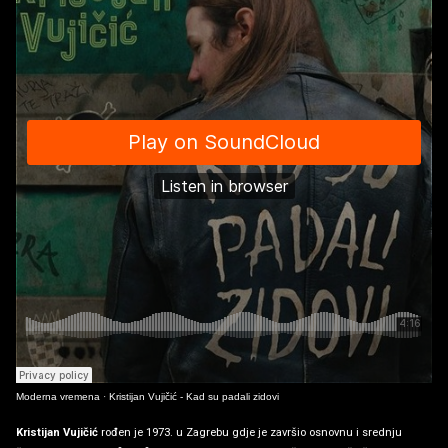
Moderna vremena
·
Kristijan Vujičić - Kad su padali zidovi
Kristijan Vujičić
rođen je 1973. u Zagrebu gdje je završio osnovnu i srednju