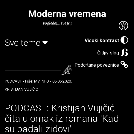
Moderna vremena
Pogledaj... sve je puno knjiga.
Sve teme
Visoki kontrast
Čitljiv slog
Podcrtane poveznice
PODCAST
• Piše:
MV INFO
• 06.05.2020.
KRISTIJAN VUJIČIĆ
PODCAST: Kristijan Vujičić
čita ulomak iz romana 'Kad
su padali zidovi'