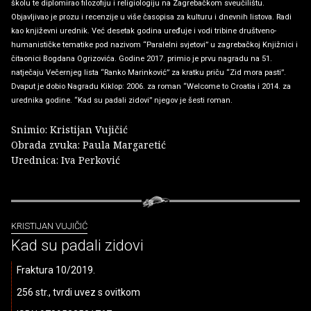
školu te diplomirao filozofiju i religiologiju na Zagrebačkom sveučilištu.
Objavljivao je prozu i recenzije u više časopisa za kulturu i dnevnih listova. Radi
kao književni urednik. Već desetak godina uređuje i vodi tribine društveno-
humanističke tematike pod nazivom “Paralelni svjetovi” u zagrebačkoj Knjižnici i
čitaonici Bogdana Ogrizovića. Godine 2017. primio je prvu nagradu na 51.
natječaju Večernjeg lista “Ranko Marinković” za kratku priču “Zid mora pasti”.
Dvaput je dobio Nagradu Kiklop: 2006. za roman “Welcome to Croatia i 2014. za
urednika godine. “Kad su padali zidovi” njegov je šesti roman.
Snimio: Kristijan Vujičić
Obrada zvuka: Paula Margaretić
Urednica: Iva Perković
KRISTIJAN VUJIČIĆ
Kad su padali zidovi
Fraktura 10/2019.
256 str., tvrdi uvez s ovitkom