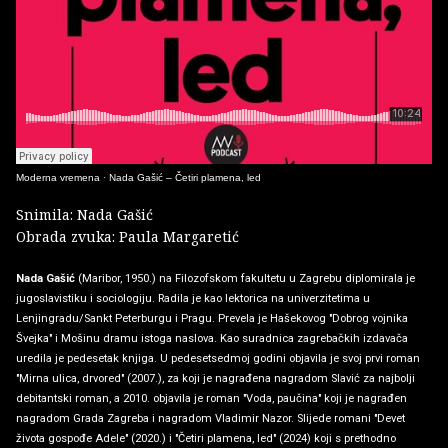
Moderna vremena
·
Nada Gašić – Četiri plamena, led
Snimila: Nada Gašić
Obrada zvuka: Paula Margaretić
Nada Gašić
(Maribor, 1950.) na Filozofskom fakultetu u Zagrebu diplomirala je
jugoslavistiku i sociologiju. Radila je kao lektorica na univerzitetima u
Lenjingradu/Sankt Peterburgu i Pragu. Prevela je Hašekovog "Dobrog vojnika
Švejka" i Mošinu dramu istoga naslova. Kao suradnica zagrebačkih izdavača
uredila je pedesetak knjiga. U pedesetsedmoj godini objavila je svoj prvi roman
"Mirna ulica, drvored" (2007.), za koji je nagrađena nagradom Slavić za najbolji
debitantski roman, a 2010. objavila je roman "Voda, paučina" koji je nagrađen
nagradom Grada Zagreba i nagradom Vladimir Nazor. Slijede romani "Devet
života gospođe Adele" (2020.) i "Četiri plamena, led" (2024) koji s prethodno