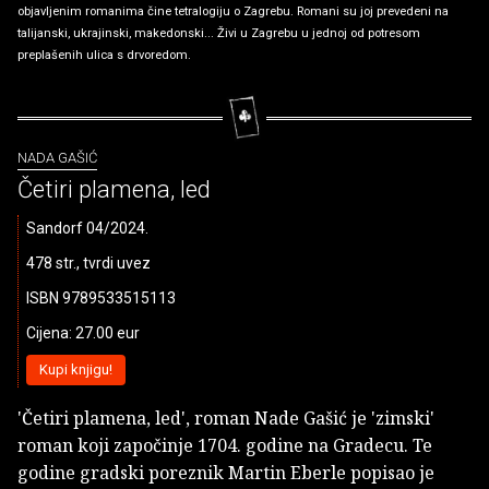
objavljenim romanima čine tetralogiju o Zagrebu. Romani su joj prevedeni na
talijanski, ukrajinski, makedonski... Živi u Zagrebu u jednoj od potresom
preplašenih ulica s drvoredom.
NADA GAŠIĆ
Četiri plamena, led
Sandorf 04/2024.
478 str., tvrdi uvez
ISBN 9789533515113
Cijena: 27.00 eur
Kupi knjigu!
'Četiri plamena, led', roman Nade Gašić je 'zimski'
roman koji započinje 1704. godine na Gradecu. Te
godine gradski poreznik Martin Eberle popisao je