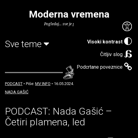
Moderna vremena
Pogledaj... sve je puno knjiga.
Sve teme
Visoki kontrast
Čitljiv slog
Podcrtane poveznice
PODCAST
• Piše:
MV INFO
• 16.05.2024.
NADA GAŠIĆ
PODCAST: Nada Gašić –
Četiri plamena, led