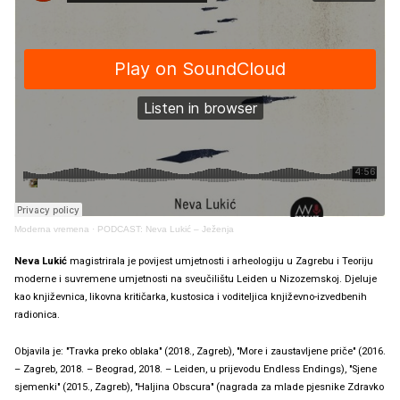
Moderna vremena
·
PODCAST: Neva Lukić – Ježenja
Neva Lukić
magistrirala je povijest umjetnosti i arheologiju u Zagrebu i Teoriju
moderne i suvremene umjetnosti na sveučilištu Leiden u Nizozemskoj. Djeluje
kao književnica, likovna kritičarka, kustosica i voditeljica književno-izvedbenih
radionica.
Objavila je: "Travka preko oblaka" (2018., Zagreb), "More i zaustavljene priče" (2016.
– Zagreb, 2018. – Beograd, 2018. – Leiden, u prijevodu Endless Endings), "Sjene
sjemenki" (2015., Zagreb), "Haljina Obscura" (nagrada za mlade pjesnike Zdravko