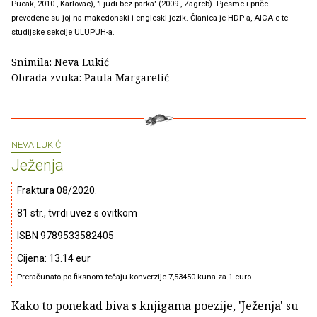
Pucak, 2010., Karlovac), "Ljudi bez parka" (2009., Zagreb). Pjesme i priče
prevedene su joj na makedonski i engleski jezik. Članica je HDP-a, AICA-e te
studijske sekcije ULUPUH-a.
Snimila: Neva Lukić
Obrada zvuka: Paula Margaretić
NEVA LUKIĆ
Ježenja
Fraktura 08/2020.
81 str., tvrdi uvez s ovitkom
ISBN 9789533582405
Cijena: 13.14 eur
Preračunato po fiksnom tečaju konverzije 7,53450 kuna za 1 euro
Kako to ponekad biva s knjigama poezije, 'Ježenja' su