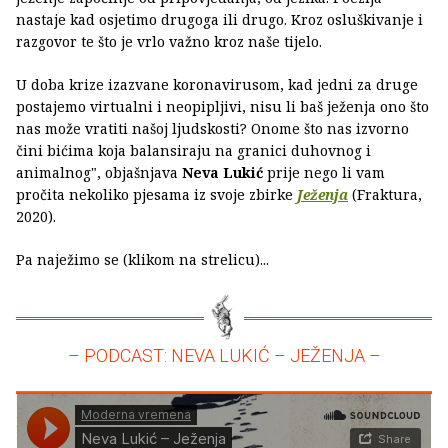
nastaje kad osjetimo drugoga ili drugo. Kroz osluškivanje i
razgovor te što je vrlo važno kroz naše tijelo.
U doba krize izazvane koronavirusom, kad jedni za druge
postajemo virtualni i neopipljivi, nisu li baš ježenja ono što
nas može vratiti našoj ljudskosti? Onome što nas izvorno
čini bićima koja balansiraju na granici duhovnog i
animalnog", objašnjava
Neva Lukić
prije nego li vam
pročita nekoliko pjesama iz svoje zbirke
Ježenja
(Fraktura,
2020).
Pa naježimo se (klikom na strelicu)...
– PODCAST: NEVA LUKIĆ – JEŽENJA –