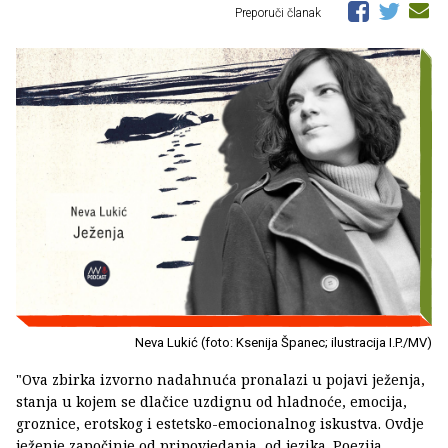
Preporuči članak
Neva Lukić (foto: Ksenija Španec; ilustracija I.P./MV)
"Ova zbirka izvorno nadahnuća pronalazi u pojavi ježenja,
stanja u kojem se dlačice uzdignu od hladnoće, emocija,
groznice, erotskog i estetsko-emocionalnog iskustva. Ovdje
ježenje započinje od pripovjedanja, od jezika. Poezija