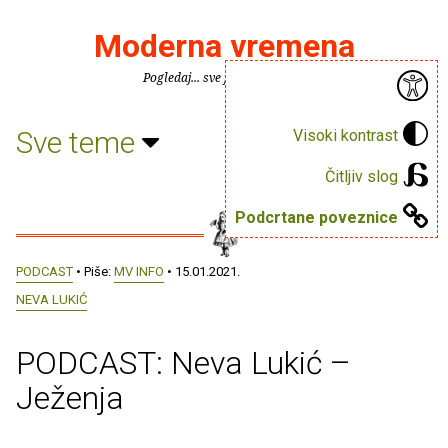
Moderna vremena
Pogledaj... sve je puno knjiga.
Sve teme
Visoki kontrast
Čitljiv slog
Podcrtane poveznice
PODCAST
• Piše:
MV INFO
• 15.01.2021.
NEVA LUKIĆ
PODCAST: Neva Lukić –
Ježenja