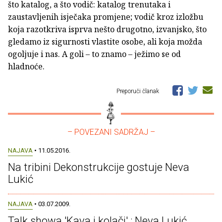
što katalog, a što vodič: katalog trenutaka i
zaustavljenih isječaka promjene; vodič kroz izložbu
koja razotkriva isprva nešto drugotno, izvanjsko, što
gledamo iz sigurnosti vlastite osobe, ali koja možda
ogoljuje i nas. A goli – to znamo – ježimo se od
hladnoće.
Preporuči članak
– POVEZANI SADRŽAJ –
NAJAVA
• 11.05.2016.
Na tribini Dekonstrukcije gostuje Neva
Lukić
NAJAVA
• 03.07.2009.
Talk showa 'Kava i kolači' : Neva Lukić