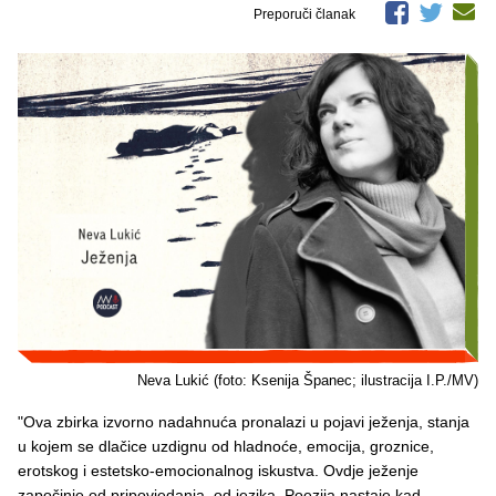
Preporuči članak
Neva Lukić (foto: Ksenija Španec; ilustracija I.P./MV)
"Ova zbirka izvorno nadahnuća pronalazi u pojavi ježenja, stanja
u kojem se dlačice uzdignu od hladnoće, emocija, groznice,
erotskog i estetsko-emocionalnog iskustva. Ovdje ježenje
započinje od pripovjedanja, od jezika. Poezija nastaje kad