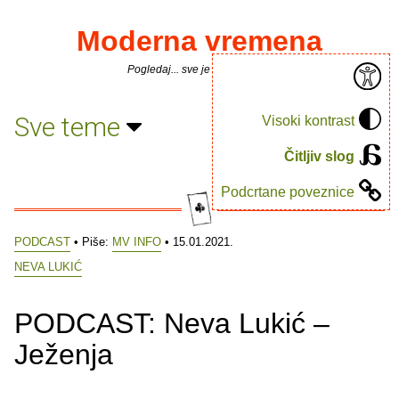
Moderna vremena
Pogledaj... sve je puno knjiga.
Sve teme
Visoki kontrast
Čitljiv slog
Podcrtane poveznice
PODCAST
• Piše:
MV INFO
• 15.01.2021.
NEVA LUKIĆ
PODCAST: Neva Lukić –
Ježenja