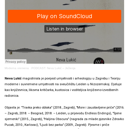
Moderna vremena
·
PODCAST: Neva Lukić – Ježenja
Neva Lukić
magistrirala je povijest umjetnosti i arheologiju u Zagrebu i Teoriju
moderne i suvremene umjetnosti na sveučilištu Leiden u Nizozemskoj. Djeluje
kao književnica, likovna kritičarka, kustosica i voditeljica književno-izvedbenih
radionica.
Objavila je: "Travka preko oblaka" (2018., Zagreb), "More i zaustavljene priče" (2016.
– Zagreb, 2018. – Beograd, 2018. – Leiden, u prijevodu Endless Endings), "Sjene
sjemenki" (2015., Zagreb), "Haljina Obscura" (nagrada za mlade pjesnike Zdravko
Pucak, 2010., Karlovac), "Ljudi bez parka" (2009., Zagreb). Pjesme i priče