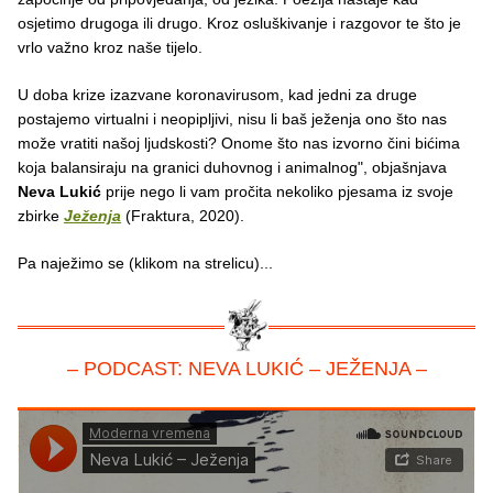
osjetimo drugoga ili drugo. Kroz osluškivanje i razgovor te što je
vrlo važno kroz naše tijelo.
U doba krize izazvane koronavirusom, kad jedni za druge
postajemo virtualni i neopipljivi, nisu li baš ježenja ono što nas
može vratiti našoj ljudskosti? Onome što nas izvorno čini bićima
koja balansiraju na granici duhovnog i animalnog", objašnjava
Neva Lukić
prije nego li vam pročita nekoliko pjesama iz svoje
zbirke
Ježenja
(Fraktura, 2020).
Pa naježimo se (klikom na strelicu)...
– PODCAST: NEVA LUKIĆ – JEŽENJA –