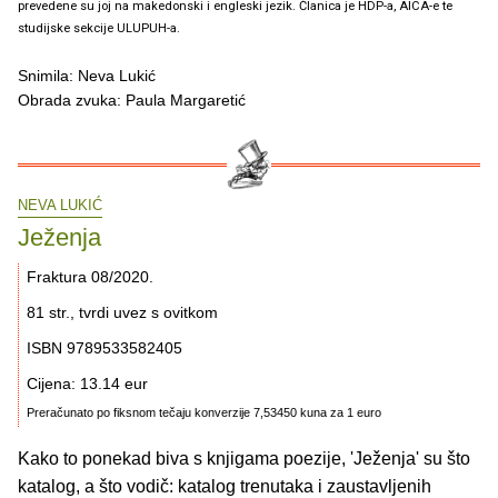
prevedene su joj na makedonski i engleski jezik. Članica je HDP-a, AICA-e te
studijske sekcije ULUPUH-a.
Snimila: Neva Lukić
Obrada zvuka: Paula Margaretić
NEVA LUKIĆ
Ježenja
Fraktura 08/2020.
81 str., tvrdi uvez s ovitkom
ISBN 9789533582405
Cijena: 13.14 eur
Preračunato po fiksnom tečaju konverzije 7,53450 kuna za 1 euro
Kako to ponekad biva s knjigama poezije, 'Ježenja' su što
katalog, a što vodič: katalog trenutaka i zaustavljenih