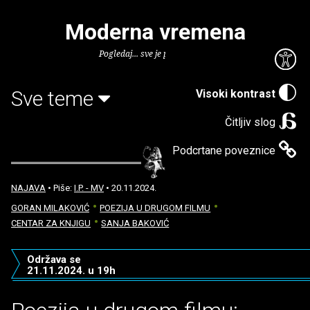
Moderna vremena
Pogledaj... sve je puno knjiga.
Sve teme
Visoki kontrast
Čitljiv slog
Podcrtane poveznice
NAJAVA
• Piše:
I.P. - MV
• 20.11.2024.
GORAN MILAKOVIĆ
POEZIJA U DRUGOM FILMU
CENTAR ZA KNJIGU
SANJA BAKOVIĆ
Održava se
21.11.2024. u 19h