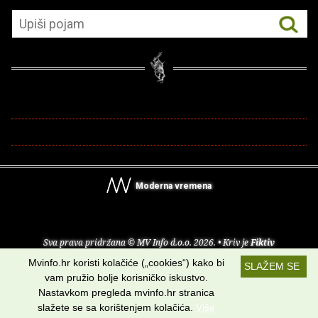
Moderna vremena
Sva prava pridržana © MV Info d.o.o. 2026. • Kriv je
Fiktiv
Mvinfo.hr koristi kolačiće („cookies“) kako bi
SLAŽEM SE
O nama
•
Pomoć
•
Uvjeti korištenja
•
RSS kanali
vam pružio bolje korisničko iskustvo.
Nastavkom pregleda mvinfo.hr stranica
Potraži nas na:
slažete se sa korištenjem kolačića.
Više