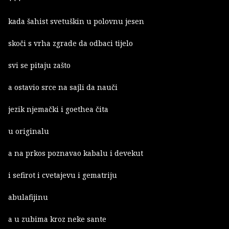
kada šahist svetuškin u polovnu jesen
skoči s vrha zgrade da odbaci tijelo
svi se pitaju zašto
a ostavio srce na sajli da nauči
jezik njemački i goethea čita
u originalu
a na prkos poznavao kabalu i devekut
i sefirot i cvetajevu i gematriju
abulafijinu
a u zubima kroz neke sante