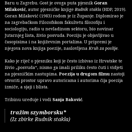
Baru u Zagrebu. Gost je ovoga puta pjesnik
Goran
Milaković
, autor pjesničke knjige
Rudnik stakla
(HDP, 2019).
Goran Milaković (1983) rodom je iz Županje. Diplomirao je
na zagrebačkom Filozofskom fakultetu filozofiju i
sociologiju, radio u nevladinom sektoru, bio novinar
Jutarnjeg lista, živio posvuda. Poeziju je objavljivao u
časopisima i na književnim portalima. U pripremi je
njegova nova knjiga poezije, naslovljena
Kruh za poslije
.
Kako je riječ o pjesniku koji je često izbivao iz Hrvatske te
živio „posvuda“, nismo ga imali priliku često čuti i vidjeti
na pjesničkim nastupima.
Poezija u drugom filmu
nastoji
otvoriti prostor upravo autoricama i autorima čija poezija
izmiče, a sjaji i blista.
Tribinu uređuje i vodi
Sanja Baković
.
tražim szymborsku*
(Iz zbirke Rudnik stakla)