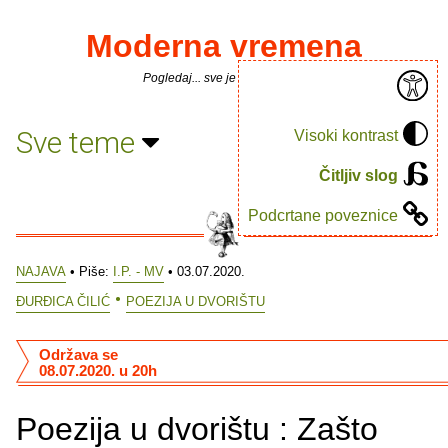
Moderna vremena
Pogledaj... sve je puno knjiga.
Sve teme
Visoki kontrast
Čitljiv slog
Podcrtane poveznice
NAJAVA
• Piše:
I.P. - MV
• 03.07.2020.
ĐURĐICA ČILIĆ
POEZIJA U DVORIŠTU
Održava se
08.07.2020. u 20h
Poezija u dvorištu : Zašto