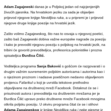
Adam Zagajewski
danas je u Poljskoj jedan od najcjenjenijih
živućih pjesnika. Na hrvatskom jeziku za sada je objavljen
prijevod njegove knjige
Nevidljiva ruka
, a u pripremi je i prijevod
njegove druge knjige poezije na hrvatski jezik.
Zašto volimo Zagajewskog, što nas to osvaja u njegovoj poetici,
zašto baš Zagajewski dobiva važne europske nagrade za poeziju
i kako je prevoditi njegovu poeziju s poljskog na hrvatski jezik, na
tribini će govoriti prevoditeljica, profesorica polonistike i prozna
spisateljica
Đurđica Čilić.
Voditeljica programa
Sanja Baković
s gošćom će razgovarati i o
drugim važnim suvremenim poljskim autoricama i autorima kao i
o njezinom proznom i nadasve poetičnom nedavno objavljenom
prvijencu
Fafarikul
u koji je uvrstila tekstove prethodno
objavljivane na društvenoj mreži Facebook. Dotaknut će se i
prisutnosti autora i prevoditelja na društvenim mrežama jer je
Đurđica Čilić upravo preko društvene mreže Facebook mnogima
otkrila poljsku poeziju. U okviru programa čitat će se i stihovi
Adama Zagajewskog
iz knjige
Nevidljiva ruka i neke pjesme
iz