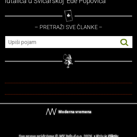
lutalica u Švicarskoj' Ede Popovića
– PRETRAŽI SVE ČLANKE –
Moderna vremena
Sva prava pridržana © MV Info d.o.o. 2026. • Kriv je
Fiktiv