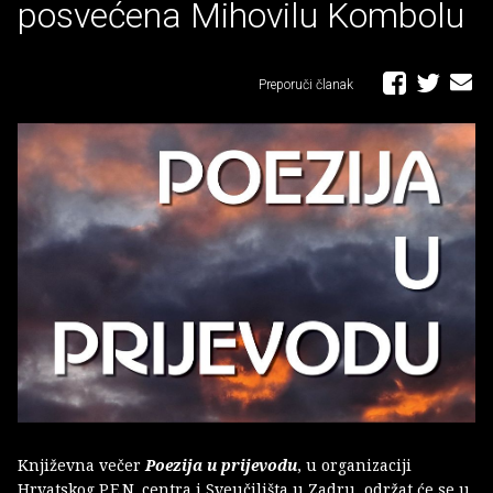
posvećena Mihovilu Kombolu
Preporuči članak
Književna večer
Poezija u prijevodu
, u organizaciji
Hrvatskog P.E.N. centra i Sveučilišta u Zadru, održat će se u