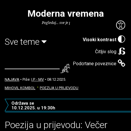
Moderna vremena
Pogledaj... sve je puno knjiga.
Sve teme
Visoki kontrast
Čitljiv slog
Podcrtane poveznice
NAJAVA
• Piše:
I.P. - MV
• 08.12.2025.
MIHOVIL KOMBOL
POEZIJA U PRIJEVODU
Održava se
10.12.2025. u 19:30h
Poezija u prijevodu: Večer