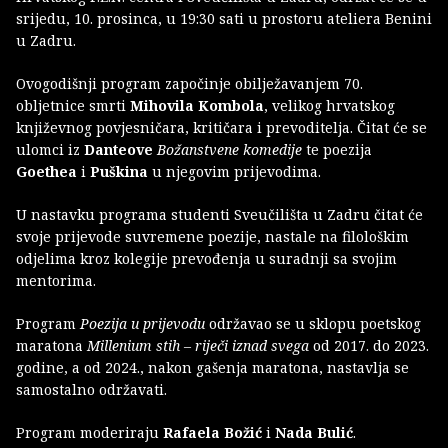
srijedu, 10. prosinca, u 19:30 sati u prostoru ateliera Benini
u Zadru.
Ovogodišnji program započinje obilježavanjem 70.
obljetnice smrti
Mihovila Kombola
, velikog hrvatskog
književnog povjesničara, kritičara i prevoditelja. Čitat će se
ulomci iz
Danteove
Božanstvene komedije
te poezija
Goethea
i
Puškina
u njegovim prijevodima.
U nastavku programa studenti Sveučilišta u Zadru čitat će
svoje prijevode suvremene poezije, nastale na filološkim
odjelima kroz kolegije prevođenja u suradnji sa svojim
mentorima.
Program
Poezija u prijevodu
održavao se u sklopu poetskog
maratona
Millenium stih – riječi iznad svega
od 2017. do 2023.
godine, a od 2024., nakon gašenja maratona, nastavlja se
samostalno održavati.
Program moderiraju
Rafaela Božić
i
Nada Bulić
.