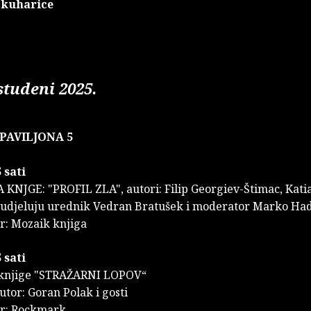
 kuharice
studeni 2025.
PAVILJONA 5
 sati
KNJGE: "PROFIL ZLA", autori: Filip Georgiev-Štimac, Kati
sudjeluju urednik Vedran Bratušek i moderator Marko Ha
r: Mozaik knjiga
 sati
 knjige "STRAŽARNI LOPOV“
utor: Goran Polak i gosti
or: Rockmark