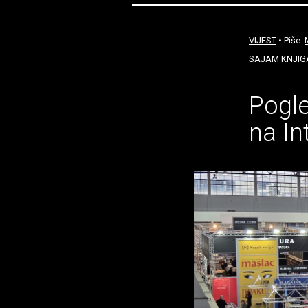
VIJEST
• Piše:
SAJAM KNJIGA
Pogle
na In