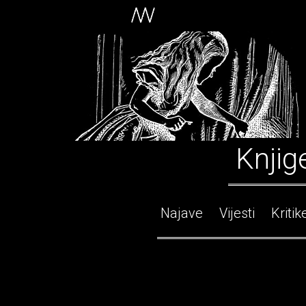
Knjig
Najave
Vijesti
Kritik