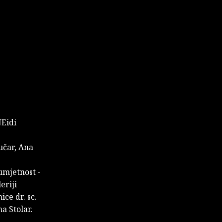
Eidi
učar, Ana
 umjetnost -
eriji
ice dr. sc.
a Stolar.