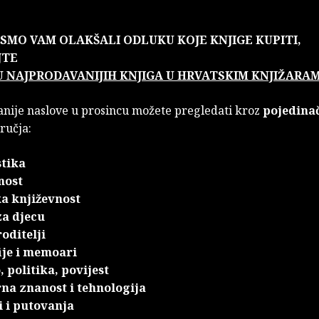
ISMO VAM OLAKŠALI ODLUKU KOJE KNJIGE KUPITI,
JTE
U NAJPRODAVANIJIH KNJIGA U HRVATSKIM KNJIŽARA
nije naslove u prosincu možete pregledati kroz
pojedina
ručja:
stika
nost
a književnost
za djecu
roditelji
ije i memoari
 politika, povijest
na znanost i tehnologija
i i putovanja