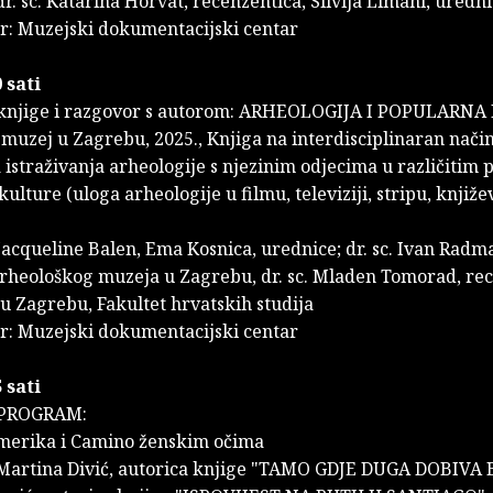
dr. sc. Katarina Horvat, recenzentica, Silvija Limani, uredn
r: Muzejski dokumentacijski centar
 sati
 knjige i razgovor s autorom: ARHEOLOGIJA I POPULARN
muzej u Zagrebu, 2025., Knjiga na interdisciplinaran nači
istraživanja arheologije s njezinim odjecima u različitim
ulture (uloga arheologije u filmu, televiziji, stripu, književ
Jacqueline Balen, Ema Kosnica, urednice; dr. sc. Ivan Radm
Arheološkog muzeja u Zagrebu, dr. sc. Mladen Tomorad, re
 u Zagrebu, Fakultet hrvatskih studija
r: Muzejski dokumentacijski centar
 sati
PROGRAM:
merika i Camino ženskim očima
 Martina Divić, autorica knjige "TAMO GDJE DUGA DOBIVA 