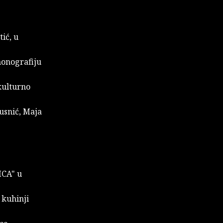
ić, u
monografiju
kulturno
eusnić, Maja
CA" u
 kuhinji