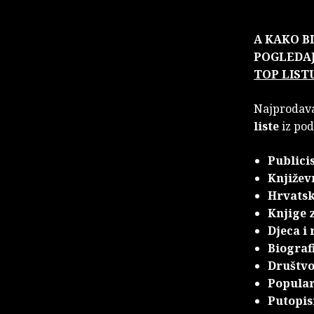
A KAKO B
POGLEDA
TOP LIST
Najprodava
liste
iz pod
Publici
Književ
Hrvatsk
Knjige 
Djeca i 
Biograf
Društvo,
Popular
Putopis