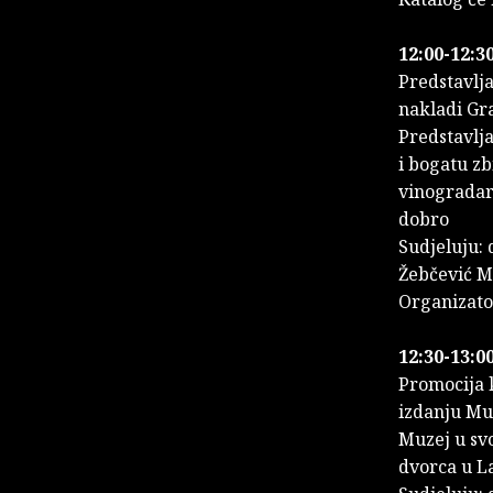
12:00-12:30
Predstavlj
nakladi Gr
Predstavlj
i bogatu zb
vinogradar
dobro
Sudjeluju: 
Žebčević M
Organizato
12:30-13:00
Promocija
izdanju Mu
Muzej u svo
dvorca u L