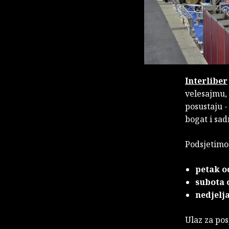
Interliber
velesajmu, 
posustaju -
bogat i sad
Podsjetimo
petak od
subota o
nedjelja
Ulaz za pos