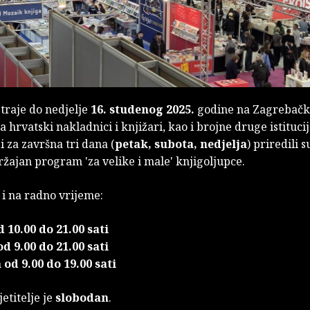
traje do nedjelje
16. studenog 2025.
godine na Zagrebač
a hrvatski nakladnici i knjižari, kao i brojne druge istituci
 i za završna tri dana (
petak, subota, nedjelja
) priredili s
ržajan program 'za velike i male' knjigoljupce.
 i na radno vrijeme:
 10.00 do 21.00 sati
d 9.00 do 21.00 sati
 od 9.00 do 19.00 sati
jetitelje je
slobodan
.