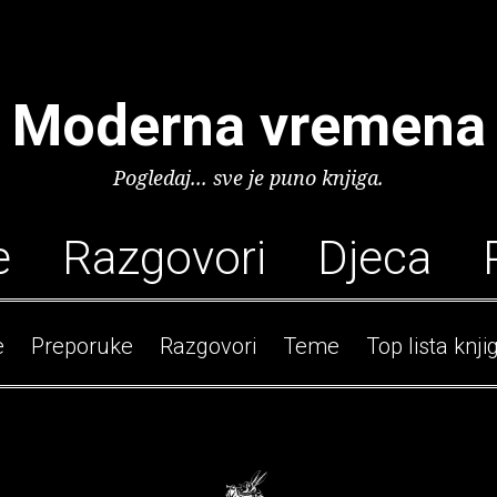
Moderna vremena
Pogledaj... sve je puno knjiga.
e
Razgovori
Djeca
e
Preporuke
Razgovori
Teme
Top lista knji