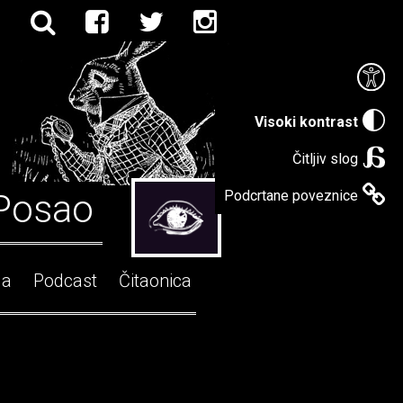
Visoki kontrast
Čitljiv slog
Posao
Podcrtane poveznice
ga
Podcast
Čitaonica