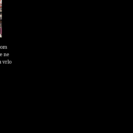
kom
je ne
u vrlo