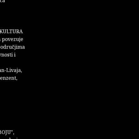
ica
A KULTURA
n povezuje
 područjima
nosti i
an-Livaja,
cenzent,
BOJU",