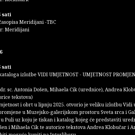
 sati
časopisa Meridijani -TBC
r: Meridijani
6
 sati
 kataloga izložbe VIDI UMJETNOST - UMJETNOST PROMJEN
dr. sc. Antonia Došen, Mihaela Cik (urednice), Andrea Klob
orice tekstova)
jetnost i obrt u lipnju 2025. otvorio je veliku izložbu Vidi
promjene u Muzejsko-galerijskom prostoru Sveta srca i Gal
u Puli uz koju je tiskan i katalog kojeg će predstaviti uredn
en i Mihaela Cik te autorice tekstova Andrea Klobučar i An
biti moguće kupiti na Interliberu.