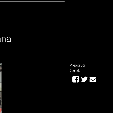
ana
Preporuči
članak