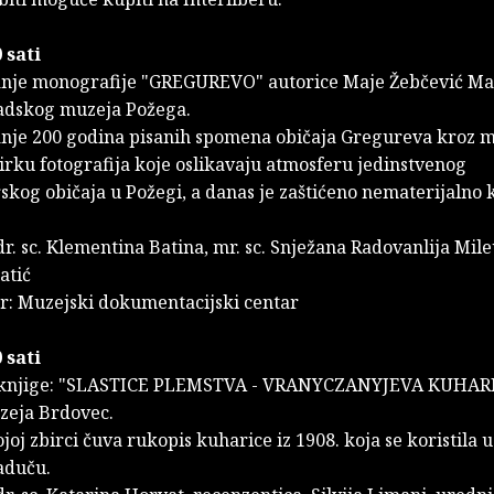
 sati
anje monografije "GREGUREVO" autorice Maje Žebčević Mat
adskog muzeja Požega.
anje 200 godina pisanih spomena običaja Gregureva kroz 
irku fotografija koje oslikavaju atmosferu jedinstvenog
skog običaja u Požegi, a danas je zaštićeno nematerijalno 
dr. sc. Klementina Batina, mr. sc. Snježana Radovanlija Mil
atić
r: Muzejski dokumentacijski centar
 sati
 knjige: "SLASTICE PLEMSTVA - VRANYCZANYJEVA KUHARI
zeja Brdovec.
joj zbirci čuva rukopis kuharice iz 1908. koja se koristila u
aduču.