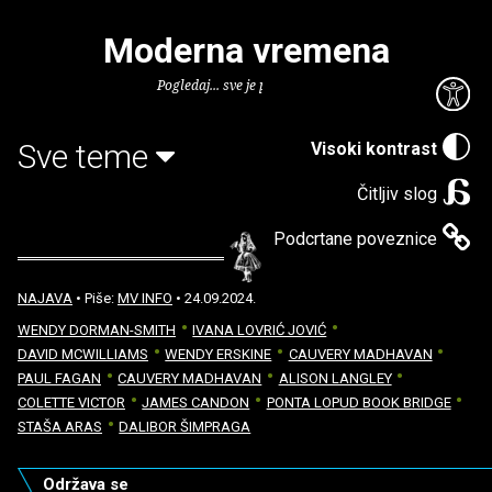
Moderna vremena
Pogledaj... sve je puno knjiga.
Sve teme
Visoki kontrast
Čitljiv slog
Podcrtane poveznice
NAJAVA
• Piše:
MV INFO
• 24.09.2024.
WENDY DORMAN-SMITH
IVANA LOVRIĆ JOVIĆ
DAVID MCWILLIAMS
WENDY ERSKINE
CAUVERY MADHAVAN
PAUL FAGAN
CAUVERY MADHAVAN
ALISON LANGLEY
COLETTE VICTOR
JAMES CANDON
PONTA LOPUD BOOK BRIDGE
STAŠA ARAS
DALIBOR ŠIMPRAGA
Održava se