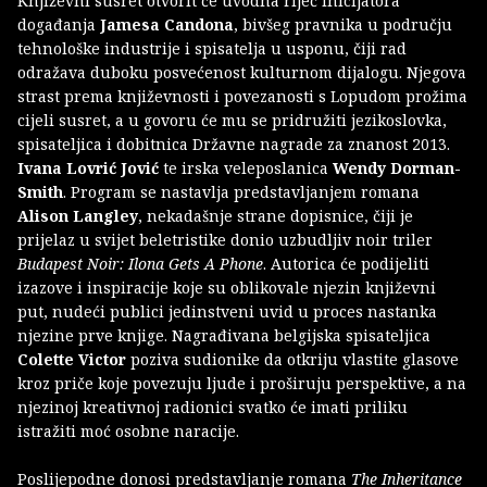
Književni susret otvorit će uvodna riječ inicijatora
događanja
Jamesa Candona
, bivšeg pravnika u području
tehnološke industrije i spisatelja u usponu, čiji rad
odražava duboku posvećenost kulturnom dijalogu. Njegova
strast prema književnosti i povezanosti s Lopudom prožima
cijeli susret, a u govoru će mu se pridružiti jezikoslovka,
spisateljica i dobitnica Državne nagrade za znanost 2013.
Ivana Lovrić Jović
te irska veleposlanica
Wendy Dorman-
Smith
. Program se nastavlja predstavljanjem romana
Alison Langley
, nekadašnje strane dopisnice, čiji je
prijelaz u svijet beletristike donio uzbudljiv noir triler
Budapest Noir: Ilona Gets A Phone
. Autorica će podijeliti
izazove i inspiracije koje su oblikovale njezin književni
put, nudeći publici jedinstveni uvid u proces nastanka
njezine prve knjige. Nagrađivana belgijska spisateljica
Colette Victor
poziva sudionike da otkriju vlastite glasove
kroz priče koje povezuju ljude i proširuju perspektive, a na
njezinoj kreativnoj radionici svatko će imati priliku
istražiti moć osobne naracije.
Poslijepodne donosi predstavljanje romana
The Inheritance