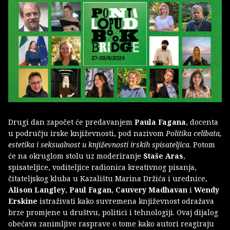
Drugi dan započet će predavanjem
Paula Fagana
, docenta
u području irske književnosti, pod nazivom
Politika celibata,
estetika i seksualnost u književnosti irskih spisateljica
. Potom
će na okruglom stolu uz moderiranje
Staše Aras
,
spisateljice, voditeljice radionica kreativnog pisanja,
čitateljskog kluba u Kazalištu Marina Držića i urednice,
Alison Langley
,
Paul Fagan
,
Cauvery Madhavan
i
Wendy
Erskine
istraživati kako suvremena književnost odražava
brze promjene u društvu, politici i tehnologiji. Ovaj dijalog
obećava zanimljive rasprave o tome kako autori reagiraju