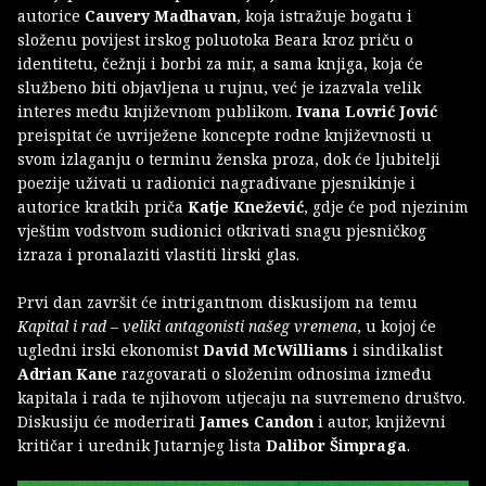
autorice
Cauvery Madhavan
, koja istražuje bogatu i
složenu povijest irskog poluotoka Beara kroz priču o
identitetu, čežnji i borbi za mir, a sama knjiga, koja će
službeno biti objavljena u rujnu, već je izazvala velik
interes među književnom publikom.
Ivana Lovrić Jović
preispitat će uvriježene koncepte rodne književnosti u
svom izlaganju o terminu ženska proza, dok će ljubitelji
poezije uživati u radionici nagrađivane pjesnikinje i
autorice kratkih priča
Katje Knežević
, gdje će pod njezinim
vještim vodstvom sudionici otkrivati snagu pjesničkog
izraza i pronalaziti vlastiti lirski glas.
Prvi dan završit će intrigantnom diskusijom na temu
Kapital i rad – veliki antagonisti našeg vremena
, u kojoj će
ugledni irski ekonomist
David McWilliams
i sindikalist
Adrian Kane
razgovarati o složenim odnosima između
kapitala i rada te njihovom utjecaju na suvremeno društvo.
Diskusiju će moderirati
James Candon
i autor, književni
kritičar i urednik Jutarnjeg lista
Dalibor Šimpraga
.