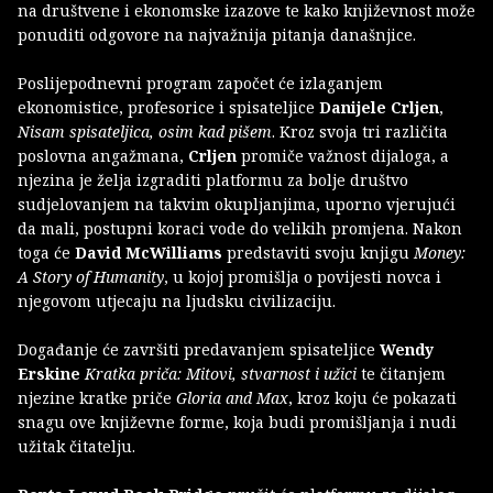
na društvene i ekonomske izazove te kako književnost može
ponuditi odgovore na najvažnija pitanja današnjice.
Poslijepodnevni program započet će izlaganjem
ekonomistice, profesorice i spisateljice
Danijele Crljen
,
Nisam spisateljica, osim kad pišem
. Kroz svoja tri različita
poslovna angažmana,
Crljen
promiče važnost dijaloga, a
njezina je želja izgraditi platformu za bolje društvo
sudjelovanjem na takvim okupljanjima, uporno vjerujući
da mali, postupni koraci vode do velikih promjena. Nakon
toga će
David McWilliams
predstaviti svoju knjigu
Money:
A Story of Humanity
, u kojoj promišlja o povijesti novca i
njegovom utjecaju na ljudsku civilizaciju.
Događanje će završiti predavanjem spisateljice
Wendy
Erskine
Kratka priča: Mitovi, stvarnost i užici
te čitanjem
njezine kratke priče
Gloria and Max
, kroz koju će pokazati
snagu ove književne forme, koja budi promišljanja i nudi
užitak čitatelju.