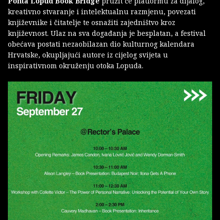
Ponta Lopud Book Bridge
pružit će platformu za dijalog,
kreativno stvaranje i intelektualnu razmjenu, povezati
književnike i čitatelje te osnažiti zajedništvo kroz
književnost. Ulaz na sva događanja je besplatan, a festival
obećava postati nezaobilazan dio kulturnog kalendara
Hrvatske, okupljajući autore iz cijelog svijeta u
inspirativnom okruženju otoka Lopuda.