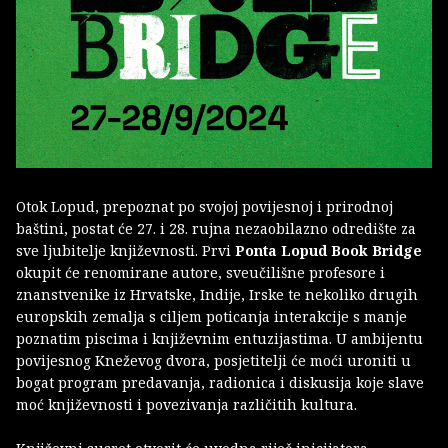
Otok Lopud, prepoznat po svojoj povijesnoj i prirodnoj
baštini, postat će 27. i 28. rujna nezaobilazno odredište za
sve ljubitelje književnosti. Prvi
Ponta Lopud Book Bridge
okupit će renomirane autore, sveučilišne profesore i
znanstvenike iz Hrvatske, Indije, Irske te nekoliko drugih
europskih zemalja s ciljem poticanja interakcije s manje
poznatim piscima i književnim entuzijastima. U ambijentu
povijesnog Kneževog dvora, posjetitelji će moći uroniti u
bogat program predavanja, radionica i diskusija koje slave
moć književnosti i povezivanja različitih kultura.