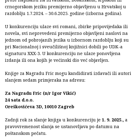
crnogorskom jeziku premijerno objavljenu u Hrvatskoj u
razdoblju 1.7.2024. – 30.6.2025. godine (izborna godina).
U konkurenciju ulaze svi romani, zbirke pripovijedaka ili
novela, svi neprevedeni premijerno objavljeni naslovi na
jednom od pobrojanih jezika u izbornom razdoblju koji su
pri Nacionalnoj i sveučilišnoj knjižnici dobili po UDK-a
signaturu XXX-3. U konkurenciju ne ulaze ponovljena
izdanja ili ona kojih je većinski dio već objavljen.
Knjige za Nagradu Fric
mogu kandidirati izdavači ili autori
slanjem sedam primjeraka na adresu:
Za Nagradu Fric (n/r Igor Vikić)
24 sata d.o.o.
Oreškovićeva 3D, 10010 Zagreb
Zadnji rok za slanje knjiga u konkurenciju je
1. 9. 2025.,
a
pravovremenost slanja se ustanovljava po datumu na
poštanskom pečatu.