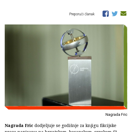
Preporuči članak
Nagrada Fric
Nagrada Fric
dodjeljuje se godišnje za knjigu fikcijske
proze napisanu na hrvatskom, bosanskom, srpskom ili