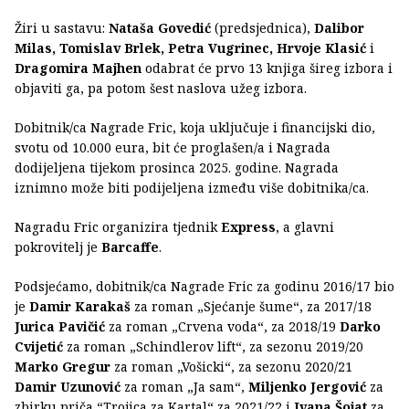
Žiri u sastavu:
Nataša Govedić
(predsjednica),
Dalibor
Milas, Tomislav Brlek, Petra Vugrinec, Hrvoje Klasić
i
Dragomira Majhen
odabrat će prvo 13 knjiga šireg izbora i
objaviti ga, pa potom šest naslova užeg izbora.
Dobitnik/ca Nagrade Fric, koja uključuje i financijski dio,
svotu od 10.000 eura, bit će proglašen/a i Nagrada
dodijeljena tijekom prosinca 2025. godine. Nagrada
iznimno može biti podijeljena između više dobitnika/ca.
Nagradu Fric organizira tjednik
Express
, a glavni
pokrovitelj je
Barcaffe
.
Podsjećamo, dobitnik/ca Nagrade Fric za godinu 2016/17 bio
je
Damir Karakaš
za roman „Sjećanje šume“, za 2017/18
Jurica Pavičić
za roman „Crvena voda“, za 2018/19
Darko
Cvijetić
za roman „Schindlerov lift“, za sezonu 2019/20
Marko Gregur
za roman „Vošicki“, za sezonu 2020/21
Damir Uzunović
za roman „Ja sam“,
Miljenko Jergović
za
zbirku priča “Trojica za Kartal“ za 2021/22 i
Ivana Šojat
za