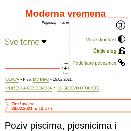
Moderna vremena
Pogledaj... sve je puno knjiga.
Sve teme
Visoki kontrast
Čitljiv slog
Podcrtane poveznice
NAJAVA
• Piše:
MV INFO
• 15.02.2021.
KNJIŽEVNA REZIDENCIJA
ODISEJEVO UTOČIŠTE
Održava se
28.02.2021. u 13:17h
Poziv piscima, pjesnicima i