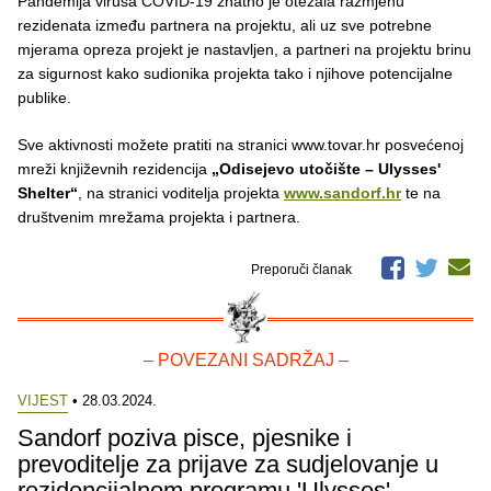
Pandemija virusa COVID-19 znatno je otežala razmjenu
rezidenata između partnera na projektu, ali uz sve potrebne
mjerama opreza projekt je nastavljen, a partneri na projektu brinu
za sigurnost kako sudionika projekta tako i njihove potencijalne
publike.
Sve aktivnosti možete pratiti na stranici www.tovar.hr posvećenoj
mreži književnih rezidencija
„Odisejevo utočište – Ulysses'
Shelter“
, na stranici voditelja projekta
www.sandorf.hr
te na
društvenim mrežama projekta i partnera.
Preporuči članak
– POVEZANI SADRŽAJ –
VIJEST
• 28.03.2024.
Sandorf poziva pisce, pjesnike i
prevoditelje za prijave za sudjelovanje u
rezidencijalnom programu 'Ulysses'