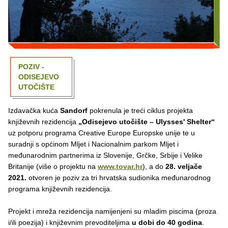
POZIV -
ODISEJEVO
UTOČIŠTE
Izdavačka kuća
Sandorf
pokrenula je treći ciklus projekta
književnih rezidencija
„Odisejevo utočište – Ulysses' Shelter“
uz potporu programa Creative Europe Europske unije te u
suradnji s općinom Mljet i Nacionalnim parkom Mljet i
međunarodnim partnerima iz Slovenije, Grčke, Srbije i Velike
Britanije (više o projektu na
www.tovar.hr
), a do
28. veljače
2021.
otvoren je poziv za tri hrvatska sudionika međunarodnog
programa književnih rezidencija.
Projekt i mreža rezidencija namijenjeni su mladim piscima (proza
i/ili poezija) i književnim prevoditeljima
u dobi do 40 godina
.