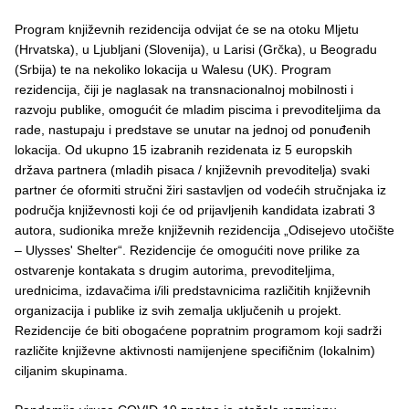
Program književnih rezidencija odvijat će se na otoku Mljetu
(Hrvatska), u Ljubljani (Slovenija), u Larisi (Grčka), u Beogradu
(Srbija) te na nekoliko lokacija u Walesu (UK). Program
rezidencija, čiji je naglasak na transnacionalnoj mobilnosti i
razvoju publike, omogućit će mladim piscima i prevoditeljima da
rade, nastupaju i predstave se unutar na jednoj od ponuđenih
lokacija. Od ukupno 15 izabranih rezidenata iz 5 europskih
država partnera (mladih pisaca / književnih prevoditelja) svaki
partner će oformiti stručni žiri sastavljen od vodećih stručnjaka iz
područja književnosti koji će od prijavljenih kandidata izabrati 3
autora, sudionika mreže književnih rezidencija „Odisejevo utočište
– Ulysses' Shelter“. Rezidencije će omogućiti nove prilike za
ostvarenje kontakata s drugim autorima, prevoditeljima,
urednicima, izdavačima i/ili predstavnicima različitih književnih
organizacija i publike iz svih zemalja uključenih u projekt.
Rezidencije će biti obogaćene popratnim programom koji sadrži
različite književne aktivnosti namijenjene specifičnim (lokalnim)
ciljanim skupinama.