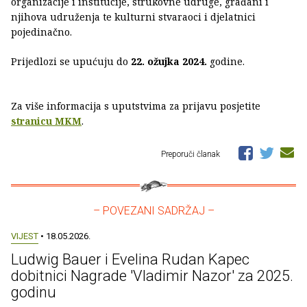
organizacije i institucije, strukovne udruge, građani i
njihova udruženja te kulturni stvaraoci i djelatnici
pojedinačno.
Prijedlozi se upućuju do
22. ožujka 2024.
godine.
Za više informacija s uputstvima za prijavu posjetite
stranicu MKM
.
Preporuči članak
– POVEZANI SADRŽAJ –
VIJEST
• 18.05.2026.
Ludwig Bauer i Evelina Rudan Kapec
dobitnici Nagrade 'Vladimir Nazor' za 2025.
godinu