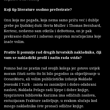
Koji tip literature osobno preferirate?
Onu koja me pogađa, koja nema samo priču već i dublje
grebe po ljudskoj duši: Herta Muller i Thomas Bernhard,
Kertesz, nedavno sam otkrila i deBottona, on je pak
prekrasno duhovit i zabavan suprotan mračnjacima koje
inače volim.
Pratite li pomnije rad drugih hrvatskih nakladnika, čiji
vam se nakladički profil i način rada sviđa?
Pomno baš ne pratim rad svojih kolega jer gotovo uvijek
moram čitati nešto što bi bilo pogodno za objavljivanje u
OceanMoru, ali volim publicistička izdanja Naklade
Jesenski I Turk - zaista su zanimljivi i dobro odabrani
naslovi, Naklada Pelago radi lijepe i dobre knjige,
Sysprintova biblioteka Karizma ima odličnih naslova,
entuzijazam Frakture zadivljuje, u svakom slučaju kod
mnogo nakladnika ćete pronaći odlične knjige.