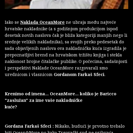
Iako se
Naklada OceanMore
ne ubraja među najveće
hrvatske nakladnike (a s godišnjom produkcijom ispod
desetak novih naslova čak je bliža kategoriji manjih nego li
srednje velikih nakladnika), sa svojih preko pedesetak do
sada objavljenih naslova ova nakladnička kuća izgradila je
prepoznatljivi brend na hrvatskom tržištu knjiga i stekla
naklonost brojne čitalačke publike. O počecima, sadašnjosti
i perspektivi Naklade OceanMore razgovarali smo
urednicom i vlasnicom
Gordanom Farkaš Sfeci
.
Krenimo od imena... OceanMore... koliko je Baricco
"zaslužan" za ime vaše nakladničke
kuće?
Gordana Farkaš Sfeci :
Nikako, budući je prvotno trebalo
biti Ocean&More no kako Trgovački sud ne prihvaća