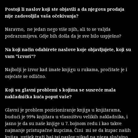
Postoji li naslov koji ste objavili a da njegova prodaja
nije zadovoljila vaša očekivanja?
Naravno, ne jedan nego više njih, ali to se valjda
podrazumijeva. Gdje bih došla da je sve bilo uspješno?
Na koji način odabirete naslove koje objavljujete, koji su
vam "izvori"?
Najbolji je izvor kad imate knjigu u rukama, pročitate je i
osjećate se odlično.
Koji su glavni problemi s kojima se susreće mala
nakladnička kuća poput vaše?
Glavni je problem pozicioniranje knjiga u knjižarama,
budući je 99% knjižara u vlasništvu velikih nakladnika, i
jasno je da su naše knjige u 7. bojnom redu i kao takve
najmanje pristupačne kupcima. Čini mi se da kupac naših
knjiga uvijek traži baš taj naslov nikad na njega slučajno