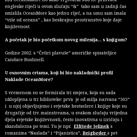
engleske riječi u ovom slučaju “&” tako sam u zadnji čas
smislila OceanMore kao jednu riječ, a na umu sam imala
“više od oceana” , kao beskrajno prostranstvo koje daje
književnost.
A početak je bio početkom novog milenija… s knjigom?
Godine 2002. s “Četiri plavuše” američke spisateljice
Candace Bushnell.
U osnovnim crtama, koji bi bio nakladnički profil
Naklade OceanMore?
S vremenom su se formirala tri smjera, koja su sada
uklopljena u tri biblioteke: prva je od milja nazvana “505”
i u njoj objavljujemo i svjetske bestselere i knjige koje su
drugačije od tzv. mainstreama, u svakom slučaju vrijedna
djela svjetske književnosti, često inovativna u izričaju i
skandalozna po temi. Tu je npr.
Elfriede Jelinek
s
romanima “Naslada” i “Pijanistica”,
Beigbeder
s pet