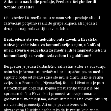
A tko se u nas bolje prodaje, Frederic Beigbeder ili
Sophie Kinsella?
I Beigbeder i Kinsella su u samom vrhu prodaje ali oni
zahvaćaju potpuno različite grupe kupaca ali i jedan i
drugi su najprodavaniji u svom fahu.
Beigbedera ste već nekoliko puta doveli u Hrvatsku.
Kakvo je vaše iskustvo komunikacije s njim, u kolikoj
mjeri stvara o sebi sliku za medije, ili je naprosto isti i u
komunikaciji sa svojim izdavačem i s publikom?
Beigbeder je jedan fantastično zahvalan autor za suradnju,
osim što je šarmantno srdačan i pristupačan pozna medije
sigurno bolje od mene i zna što mu je činiti. Iako je velika
zvijezda u Francuskoj, Njemačkoj, Rusiji i život mu je pun
najrazličitijih događaja kojima prisustvuje uvijek je bio
spreman doći u Hrvatsku i promovirati svoje romane,
gostovati u tv-emisijama, davati intervjue i na kraju biti i dj
na vlastitoj promociji. Ali on je prvenstveno vrlo
obrazovana i lucidna osoba tako da je većini koje znam