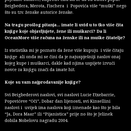
Beigbedera, Merota, Fischera i Popovića više “muški” nego
što su tzv. ženske autorice ženske.
Na tragu prošlog pitanja… imate li uvid u to tko više čita
knjige koje objavljujete, žene ili muškarci? Da li
OceanMore više računa na ženske ili na muške čitatelje?
Iz statistika mi je poznato da žene više kupuju i više čitaju
knjige ali onda mi se čini da je najuspješniji naslov onaj
kojeg kupe i muškarci, dakle kad njima uspijete izvući
novce za knjigu znači da imate hit.
Koje su vam najprodavanije knjige?
Svi Beigbederovi naslovi, svi naslovi Lucie Etxebarrie,
Popovićeve “Oči”, Dobar dan lijenosti, svi Kinsellini
naslovi i uvijek ima naslova koji iznenade kao što je bila
“Ja, Dora Maar” ili “Pijanistica” prije no što je Jelinek
dobila Nobelovu nagradu 2004.