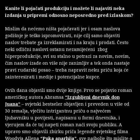
Kanite li pojačati produkciju i možete li najaviti neka
izdanja u pripremi odnosno neposredno pred izlaskom?
Mislim da nećemo ništa pojačavati jer i osam naslova
godišnje je teško ispromovirati, nije cilj samo objaviti
naslov trebate ga izreklamirati i na kraju i prodati. Često
neki odlični naslovi ostanu nezamijećeni zbog
hiperprodukcije, svi su stalno u potrazi za novim, novim,
čim naslov izađe on više nije zanimljiv a tek onda nastaje
pravi rudarski posao – treba napravit neku priču koja će
zainteresirati i medije i potencijalne kupce.
Ovih dana objavili smo dvije knjige. Prvo se pojavio roman
američkog autora Abramsa
“Izgubljeni dnevnik don
Juana”
– svjetski bestseler objavljen i preveden u više od
30 zemalja, vječitu intrigantnu priču o najvećem
ljubavniku u povijesti, napisanu u formi dnevnika, i
vjerujem da će taj napeti roman naći svoju publiku. A
upravo smo objavili zbirku priča legende svjetskog filma
Woodyja Allena
“Puka anarhija”
, sve najbolje što mislite o