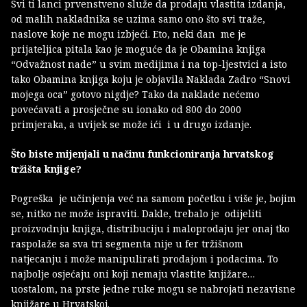
Svi ti lanci prvenstveno služe da prodaju vlastita izdanja,
od malih nakladnika se uzima samo ono što svi traže,
naslove koje ne mogu izbjeći. Eto, neki dan me je
prijateljica pitala kao je moguće da je Obamina knjiga
“Odvažnost nade” u svim medijima i na top-ljestvici a isto
tako Obamina knjiga koju je objavila Naklada Zadro “Snovi
mojega oca” gotovo nigdje? Tako da naklade nećemo
povećavati a prosječne su ionako od 800 do 2000
primjeraka, a uvijek se može ići i u drugo izdanje.
Što biste mijenjali u načinu funkcioniranja hrvatskog
tržišta knjige?
Pogreška je učinjenja već na samom početku i više je, bojim
se, nitko ne može ispraviti. Dakle, trebalo je odijeliti
proizvodnju knjiga, distribuciju i maloprodaju jer onaj tko
raspolaže sa sva tri segmenta nije u fer tržišnom
natjecanju i može manipulirati prodajom i podacima. To
najbolje osjećaju oni koji nemaju vlastite knjižare…
uostalom, na prste jedne ruke mogu se nabrojati nezavisne
knjižare u Hrvatskoj.