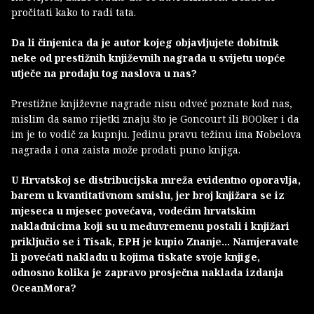
pročitati kako to radi tata.
Da li činjenica da je autor kojeg objavljujete dobitnik
neke od prestižnih književnih nagrada u svijetu uopće
utječe na prodaju tog naslova u nas?
Prestižne književne nagrade nisu odveć poznate kod nas,
mislim da samo rijetki znaju što je Goncourt ili BOOker i da
im je to vodič za kupnju. Jedinu pravu težinu ima Nobelova
nagrada i ona zaista može prodati puno knjiga.
U Hrvatskoj se distribucijska mreža evidentno oporavlja,
barem u kvantitativnom smislu, jer broj knjižara se iz
mjeseca u mjesec povećava, vodećim hrvatskim
nakladnicima koji su u međuvremenu postali i knjižari
priključio se i Tisak, EPH je kupio Znanje… Namjeravate
li povećati nakladu u kojima tiskate svoje knjige,
odnosno kolika je zapravo prosječna naklada izdanja
OceanMora?