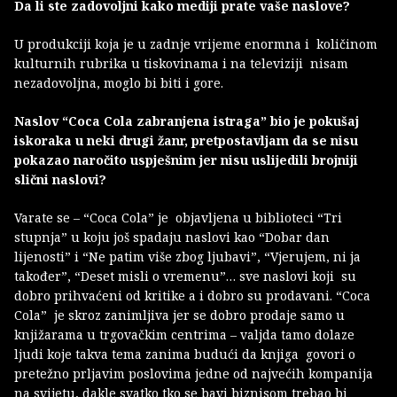
Da li ste zadovoljni kako mediji prate vaše naslove?
U produkciji koja je u zadnje vrijeme enormna i količinom
kulturnih rubrika u tiskovinama i na televiziji nisam
nezadovoljna, moglo bi biti i gore.
Naslov “Coca Cola zabranjena istraga” bio je pokušaj
iskoraka u neki drugi žanr, pretpostavljam da se nisu
pokazao naročito uspješnim jer nisu uslijedili brojniji
slični naslovi?
Varate se – “Coca Cola” je objavljena u biblioteci “Tri
stupnja” u koju još spadaju naslovi kao “Dobar dan
lijenosti” i “Ne patim više zbog ljubavi”, “Vjerujem, ni ja
također”, “Deset misli o vremenu”… sve naslovi koji su
dobro prihvaćeni od kritike a i dobro su prodavani. “Coca
Cola” je skroz zanimljiva jer se dobro prodaje samo u
knjižarama u trgovačkim centrima – valjda tamo dolaze
ljudi koje takva tema zanima budući da knjiga govori o
pretežno prljavim poslovima jedne od najvećih kompanija
na svijetu, dakle svatko tko se bavi biznisom trebao bi