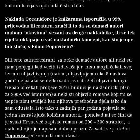
komunikacija s njim bila čisti užitak.
Naklada OceanMore je knižarama isporučila u 99%
prijevodnu literaturu, znači li to da su domaći autori
mahom “okovima” vezani uz druge nakladnike, ili se tek
rijetki uklapaju u vaš nakladnički koncept, kao što je npr.
bio slučaj s Edom Popovićem?
Bili smo zainteresirani za neke domaće autore ali neki su
nam pobjegli kod većih izdavača jer nisu mogli čekati svoj
termin objavljivanja (naime, objavljujemo oko 8 naslova
godišnje pa ako se netko sada javi da želi objaviti knjigu
trebao bi čekati proljeće 2010. budući je nakladnički plan
za 2009. već ispunjen) a neki su objavili romane koji mi se
uopće nisu svidjeli kao njihova prethodna djela tako da
sam odustala. Isto tako u zadnjih par godina pojavila se
jedna zastrašujuća količina autora… ponekad mi se čini da
je svaki Hrvat već napisao roman od 200 – 300 stranica, a
malo od njih je napisalo dobru prozu. Za sada se ja držim
Popovića
jer znam da ima ukusa.