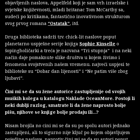
objavljenih naslova, Appelfeld koji je sam vrh izraelske i
svjetske književnosti, mladi britanac Tom McCarthy sa,
sudeći po kritikama, fantastično inovativnom strukturom
svog prvog romana
“Ostatak”
, itd.
Druga biblioteka sadrži tzv. chick-lit naslove poput
planetarno uspješne serije knjiga
Sophie Kinselle
o
šopingholičarki a treća je nazvana “Tri stupnja” i na neki
način daje pomaknute slike društva u kojem živimo i
fenomena svojstvenih našem vremenu. najveći uspjesi te
biblioteke su “Dobar dan lijenosti” i “Ne patim više zbog
ljubavi”.
Čini mi se da su žene autorice zastupljenije od svojih
muških kolega u katalogu Naklade OceanMore. Postoji li
neki dublji razlog, smatrate li da žene naprosto bolje
pišu, njihove se knjige bolje prodaju ili...?
Nisam brojila no cini mi se da su po spolu autori jednako
zastupljeni, ali to sigurno nije ključ po kojem objavljujem
pojedine naslove, naprotiv čini mi se da su autori poput