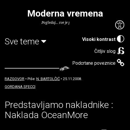
Moderna vremena
Pogledaj... sve je puno knjiga.
Sve teme
Visoki kontrast
Čitljiv slog
Podcrtane poveznice
RAZGOVOR
• Piše:
N. BARTOLČIĆ
• 25.11.2008.
GORDANA SFECCI
Predstavljamo nakladnike :
Naklada OceanMore