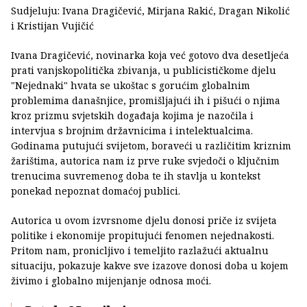
Sudjeluju: Ivana Dragičević, Mirjana Rakić, Dragan Nikolić
i Kristijan Vujičić
Ivana Dragičević, novinarka koja već gotovo dva desetljeća
prati vanjskopolitička zbivanja, u publicističkome djelu
"Nejednaki" hvata se ukoštac s gorućim globalnim
problemima današnjice, promišljajući ih i pišući o njima
kroz prizmu svjetskih događaja kojima je nazočila i
intervjua s brojnim državnicima i intelektualcima.
Godinama putujući svijetom, boraveći u različitim kriznim
žarištima, autorica nam iz prve ruke svjedoči o ključnim
trenucima suvremenog doba te ih stavlja u kontekst
ponekad nepoznat domaćoj publici.
Autorica u ovom izvrsnome djelu donosi priče iz svijeta
politike i ekonomije propitujući fenomen nejednakosti.
Pritom nam, pronicljivo i temeljito razlažući aktualnu
situaciju, pokazuje kakve sve izazove donosi doba u kojem
živimo i globalno mijenjanje odnosa moći.