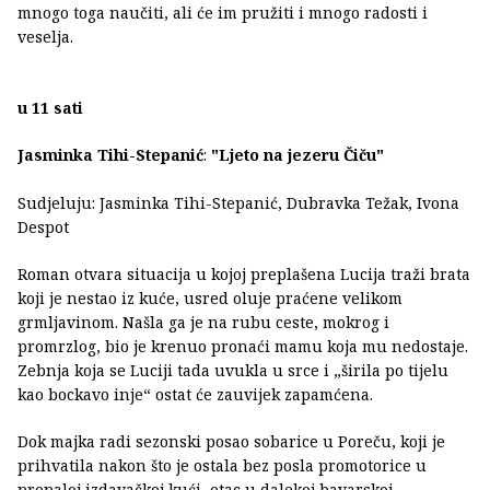
mnogo toga naučiti, ali će im pružiti i mnogo radosti i
veselja.
u 11 sati
Jasminka Tihi-Stepanić
:
"Ljeto na jezeru Čiču"
Sudjeluju: Jasminka Tihi-Stepanić, Dubravka Težak, Ivona
Despot
Roman otvara situacija u kojoj preplašena Lucija traži brata
koji je nestao iz kuće, usred oluje praćene velikom
grmljavinom. Našla ga je na rubu ceste, mokrog i
promrzlog, bio je krenuo pronaći mamu koja mu nedostaje.
Zebnja koja se Luciji tada uvukla u srce i „širila po tijelu
kao bockavo inje“ ostat će zauvijek zapamćena.
Dok majka radi sezonski posao sobarice u Poreču, koji je
prihvatila nakon što je ostala bez posla promotorice u
propaloj izdavačkoj kući, otac u dalekoj bavarskoj