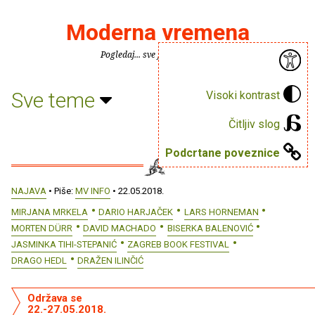
Moderna vremena
Pogledaj... sve je puno knjiga.
Sve teme
Visoki kontrast
Čitljiv slog
Podcrtane poveznice
NAJAVA
• Piše:
MV INFO
• 22.05.2018.
MIRJANA MRKELA
DARIO HARJAČEK
LARS HORNEMAN
MORTEN DÜRR
DAVID MACHADO
BISERKA BALENOVIĆ
JASMINKA TIHI-STEPANIĆ
ZAGREB BOOK FESTIVAL
DRAGO HEDL
DRAŽEN ILINČIĆ
Održava se
22.-27.05.2018.