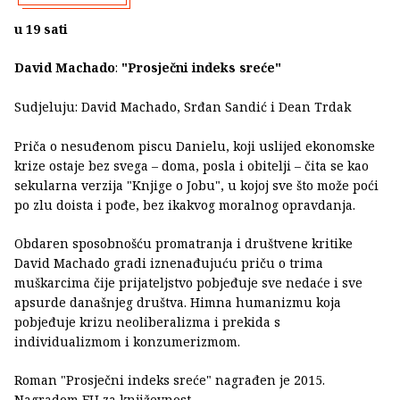
u 19 sati
David Machado
:
"Prosječni indeks sreće"
Sudjeluju: David Machado, Srđan Sandić i Dean Trdak
Priča o nesuđenom piscu Danielu, koji uslijed ekonomske
krize ostaje bez svega – doma, posla i obitelji – čita se kao
sekularna verzija "Knjige o Jobu", u kojoj sve što može poći
po zlu doista i pođe, bez ikakvog moralnog opravdanja.
Obdaren sposobnošću promatranja i društvene kritike
David Machado gradi iznenađujuću priču o trima
muškarcima čije prijateljstvo pobjeđuje sve nedaće i sve
apsurde današnjeg društva. Himna humanizmu koja
pobjeđuje krizu neoliberalizma i prekida s
individualizmom i konzumerizmom.
Roman "Prosječni indeks sreće" nagrađen je 2015.
Nagradom EU za književnost.