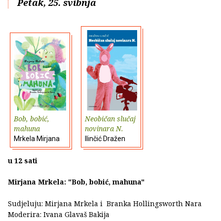
Petak, 25. svibnja
Bob, bobić,
Neobičan slučaj
mahuna
novinara N.
Mrkela Mirjana
Ilinčić Dražen
u 12 sati
Mirjana Mrkela: "Bob, bobić, mahuna"
Sudjeluju: Mirjana Mrkela i Branka Hollingsworth Nara
Moderira: Ivana Glavaš Bakija