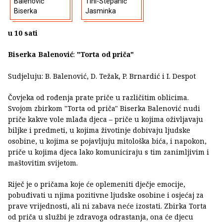
Balenović
Tihi-Stepanić
Biserka
Jasminka
u 10 sati
Biserka Balenović
:
"Torta od priča"
Sudjeluju: B. Balenović, D. Težak, P. Brnardić i I. Despot
Čovjeka od rođenja prate priče u različitim oblicima.
Svojom zbirkom "Torta od priča" Biserka Balenović nudi
priče kakve vole mlađa djeca – priče u kojima oživljavaju
biljke i predmeti, u kojima životinje dobivaju ljudske
osobine, u kojima se pojavljuju mitološka bića, i napokon,
priče u kojima djeca lako komuniciraju s tim zanimljivim i
maštovitim svijetom.
Riječ je o pričama koje će oplemeniti dječje emocije,
pobuđivati u njima pozitivne ljudske osobine i osjećaj za
prave vrijednosti, ali ni zabava neće izostati. Zbirka Torta
od priča u službi je zdravoga odrastanja, ona će djecu