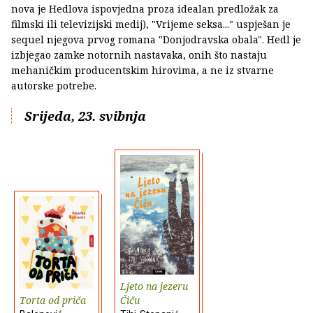
nova je Hedlova ispovjedna proza idealan predložak za
filmski ili televizijski medij), "Vrijeme seksa..." uspješan je
sequel njegova prvog romana "Donjodravska obala". Hedl je
izbjegao zamke notornih nastavaka, onih što nastaju
mehaničkim producentskim hirovima, a ne iz stvarne
autorske potrebe.
Srijeda, 23. svibnja
Ljeto na jezeru
Torta od priča
Čiču