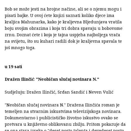
Bob se može jesti na brojne načine, ali se o njemu mogu i
pisati bajke. U ovoj ćete knjizi saznati koliko djece ima
kraljica Mahunarka, kako je kraljevna Bljedunjava vratila
boju svojim obrazima i koja tri dobra spavaju u bobovome
zrnu. Doznat ćete i koja je tajna uspjeha najboljega vrača
na svijetu, što su kuhari radili dok je kraljevna spavala te
još mnogo toga.
u 19 sati
Dražen Ilinčić
:
"Neobičan slučaj novinara N."
Sudjeluju: Dražen Ilinčić, Srđan Sandić i Neven Vulić
"Neobičan slučaj novinara N." Dražena Ilinčića roman je
temeljen na stvarnim iskustvima televizijskoga novinara.
Dokumentarno i publicističko životno iskustvo ovako se
pretvara u književno oblikovanu zbilju. Pritom pokazuje da
se ona stara izreka o "deset posto talenta i devedeset posto