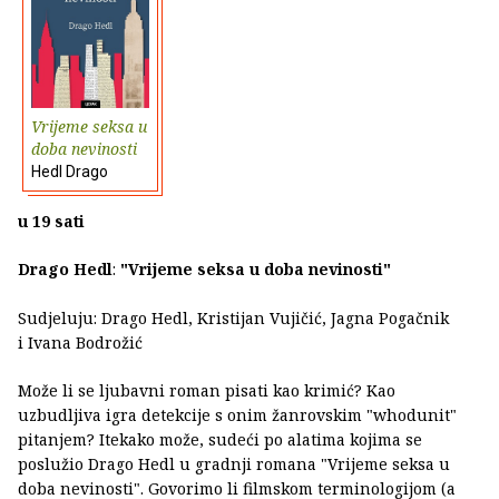
Vrijeme seksa u
doba nevinosti
Hedl Drago
u 19 sati
Drago Hedl
:
"Vrijeme seksa u doba nevinosti"
Sudjeluju: Drago Hedl, Kristijan Vujičić, Jagna Pogačnik
i Ivana Bodrožić
Može li se ljubavni roman pisati kao krimić? Kao
uzbudljiva igra detekcije s onim žanrovskim "whodunit"
pitanjem? Itekako može, sudeći po alatima kojima se
poslužio Drago Hedl u gradnji romana "Vrijeme seksa u
doba nevinosti". Govorimo li filmskom terminologijom (a