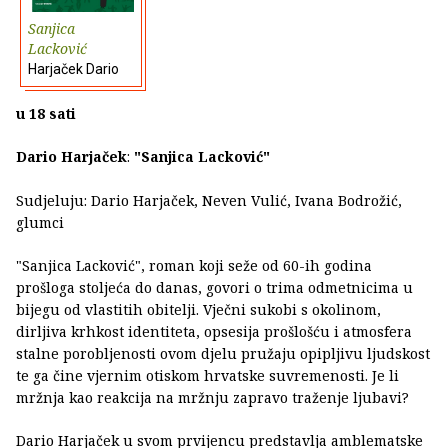
Sanjica
Lacković
Harjaček Dario
u 18 sati
Dario Harjaček
:
"Sanjica Lacković"
Sudjeluju: Dario Harjaček, Neven Vulić, Ivana Bodrožić,
glumci
"Sanjica Lacković", roman koji seže od 60-ih godina
prošloga stoljeća do danas, govori o trima odmetnicima u
bijegu od vlastitih obitelji. Vječni sukobi s okolinom,
dirljiva krhkost identiteta, opsesija prošlošću i atmosfera
stalne porobljenosti ovom djelu pružaju opipljivu ljudskost
te ga čine vjernim otiskom hrvatske suvremenosti. Je li
mržnja kao reakcija na mržnju zapravo traženje ljubavi?
Dario Harjaček u svom prvijencu predstavlja amblematske