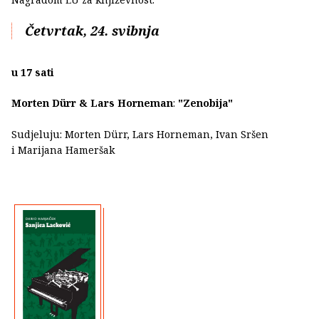
Četvrtak, 24. svibnja
u 17 sati
Morten Dürr & Lars Horneman
:
"Zenobija"
Sudjeluju: Morten Dürr, Lars Horneman, Ivan Sršen
i Marijana Hameršak