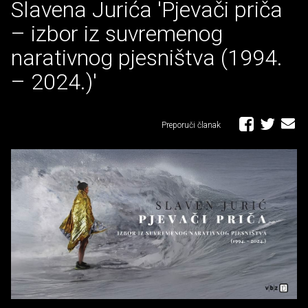
Slavena Jurića 'Pjevači priča
– izbor iz suvremenog
narativnog pjesništva (1994.
– 2024.)'
Preporuči članak