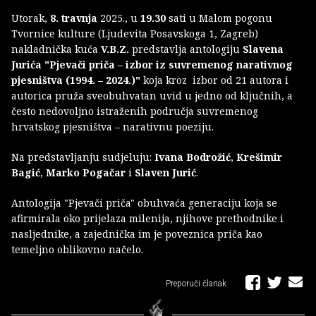
Utorak,
8. travnja
2025., u
19.30
sati u Malom pogonu
Tvornice kulture (Ljudevita Posavskoga 1, Zagreb)
nakladnička kuća
V.B.Z.
predstavlja antologiju
Slavena
Jurića
"Pjevači priča – izbor iz suvremenog narativnog
pjesništva (1994. – 2024.)"
koja kroz izbor od 21 autora i
autorica pruža sveobuhvatan uvid u jedno od ključnih, a
često nedovoljno istraženih područja suvremenog
hrvatskog pjesništva – narativnu poeziju.
Na predstavljanju sudjeluju:
Ivana Bodrožić
,
Krešimir
Bagić
,
Marko Pogačar
i
Slaven Jurić
.
Antologija "Pjevači priča" obuhvaća generaciju koja se
afirmirala oko prijelaza milenija, njihove prethodnike i
nasljednike, a zajednička im je poveznica priča kao
temeljno oblikovno načelo.
Preporuči članak