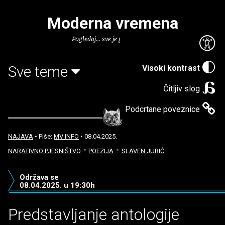
Moderna vremena
Pogledaj... sve je puno knjiga.
Sve teme
Visoki kontrast
Čitljiv slog
Podcrtane poveznice
NAJAVA
• Piše:
MV INFO
• 08.04.2025.
NARATIVNO PJESNIŠTVO
POEZIJA
SLAVEN JURIĆ
Održava se
08.04.2025. u 19:30h
Predstavljanje antologije