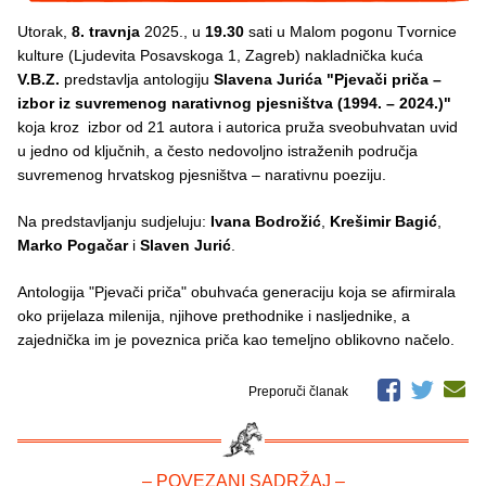
Utorak,
8. travnja
2025., u
19.30
sati u Malom pogonu Tvornice
kulture (Ljudevita Posavskoga 1, Zagreb) nakladnička kuća
V.B.Z.
predstavlja antologiju
Slavena Jurića
"Pjevači priča –
izbor iz suvremenog narativnog pjesništva (1994. – 2024.)"
koja kroz izbor od 21 autora i autorica pruža sveobuhvatan uvid
u jedno od ključnih, a često nedovoljno istraženih područja
suvremenog hrvatskog pjesništva – narativnu poeziju.
Na predstavljanju sudjeluju:
Ivana Bodrožić
,
Krešimir Bagić
,
Marko Pogačar
i
Slaven Jurić
.
Antologija "Pjevači priča" obuhvaća generaciju koja se afirmirala
oko prijelaza milenija, njihove prethodnike i nasljednike, a
zajednička im je poveznica priča kao temeljno oblikovno načelo.
Preporuči članak
– POVEZANI SADRŽAJ –