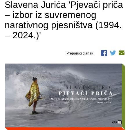
Slavena Jurića 'Pjevači priča
– izbor iz suvremenog
narativnog pjesništva (1994.
– 2024.)'
Preporuči članak