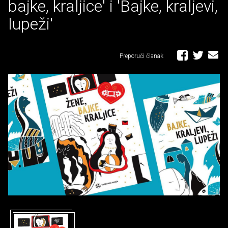
bajke, kraljice' i 'Bajke, kraljevi,
lupeži'
Preporuči članak