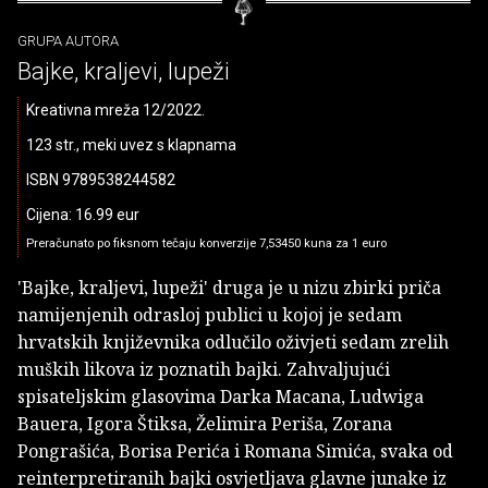
GRUPA AUTORA
Bajke, kraljevi, lupeži
Kreativna mreža 12/2022.
123 str., meki uvez s klapnama
ISBN 9789538244582
Cijena: 16.99 eur
Preračunato po fiksnom tečaju konverzije 7,53450 kuna za 1 euro
'Bajke, kraljevi, lupeži' druga je u nizu zbirki priča
namijenjenih odrasloj publici u kojoj je sedam
hrvatskih književnika odlučilo oživjeti sedam zrelih
muških likova iz poznatih bajki. Zahvaljujući
spisateljskim glasovima Darka Macana, Ludwiga
Bauera, Igora Štiksa, Želimira Periša, Zorana
Pongrašića, Borisa Perića i Romana Simića, svaka od
reinterpretiranih bajki osvjetljava glavne junake iz