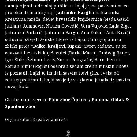
namijenjenih odrasloj publici u kojoj je, na poziv autorice
projekta dramaturginje
Jadranke Bargh
i nakladnika
Kreativna mreža, devet hrvatskih književnica (Nada Gašić,
Julijana Adamović, Nataša Govedić, Vera Vujović, Lada Žigo,
Jadranka Pintarić, Jadranka Bargh, Ana Đokić i Aida Bagić)
odlučilo oživjeti ženske likove iz bajki. U drugoj u nizu
zbirki priča “
Bajke, kraljevi, lupeži
” istom zadatku su se
odazvali hrvatski književnici (Darko Macan, Ludwig Bauer,
Igor Štiks, Želimir Periš, Zoran Pongrašić, Boris Perić i
Roman Simić) koji su odabrali sedam zrelih muških likova
iz poznatih bajki te im dali sasvim novi glas. Svaka od
reinterpretiranih bajki osvjetljava glavne junake iz sasvim
novog kuta.
Glazbeni dio večeri:
Etno zbor Čipkice / Polonna Oblak &
Spontani zbor
Organizator: Kreativna mreža