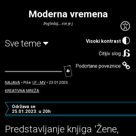
Moderna vremena
Pogledaj... sve je puno knjiga.
Sve teme
Visoki kontrast
Čitljiv slog
Podcrtane poveznice
NAJAVA
• Piše:
I.P. - MV
• 23.01.2023.
KREATIVNA MREŽA
Održava se
25.01.2023. u 20h
Predstavljanje knjiga 'Žene,