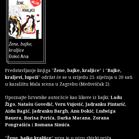
Žene, bajke,
kraljice
Ðokić Ana
Predstavljanje knjiga "
Žene, bajke, kraljice
" i "
Bajke,
kraljevi, lupeži
" održat će se u srijedu 25. siječnja u 20 sati
u kazalištu Mala scena u Zagrebu (Medveščak 2).
Upoznajte hrvatske autor/ic/e kao likove iz bajki:
Ladu
Žigo
,
Natašu Govedić
,
Veru Vujović
,
Jadranku Pintarić
,
Aidu Bagić
,
Jadranku Bargh
,
Anu Đokić
,
Ludwiga
Bauera
,
Borisa Perića
,
Darka Macana
,
Zorana
Pongrašića
i
Romana Simića
.
"
Žene, bajke kraljice
" prva je u nizu zbirki priča