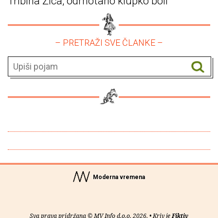
Tribina Žica, odmotano klupko boli
– PRETRAŽI SVE ČLANKE –
Moderna vremena
Sva prava pridržana © MV Info d.o.o. 2026. • Kriv je
Fiktiv