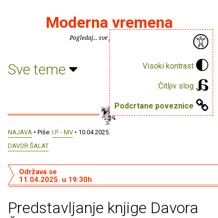
Moderna vremena
Pogledaj... sve je puno knjiga.
Sve teme
Visoki kontrast
Čitljiv slog
Podcrtane poveznice
NAJAVA
• Piše:
I.P. - MV
• 10.04.2025.
DAVOR ŠALAT
Održava se
11.04.2025. u 19:30h
Predstavljanje knjige Davora