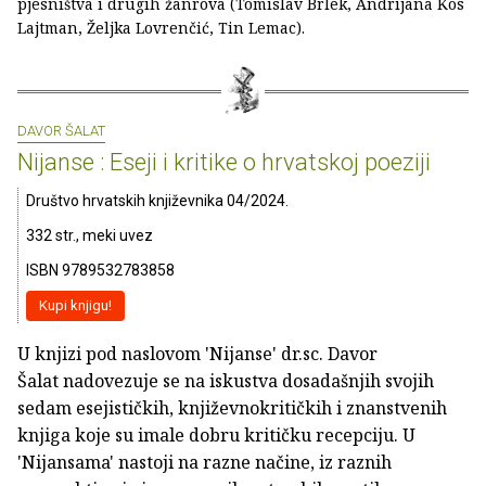
pjesništva i drugih žanrova (Tomislav Brlek, Andrijana Kos
Lajtman, Željka Lovrenčić, Tin Lemac).
DAVOR ŠALAT
Nijanse : Eseji i kritike o hrvatskoj poeziji
Društvo hrvatskih književnika 04/2024.
332 str., meki uvez
ISBN 9789532783858
Kupi knjigu!
U knjizi pod naslovom 'Nijanse' dr.sc. Davor
Šalat nadovezuje se na iskustva dosadašnjih svojih
sedam esejističkih, književnokritičkih i znanstvenih
knjiga koje su imale dobru kritičku recepciju. U
'Nijansama' nastoji na razne načine, iz raznih