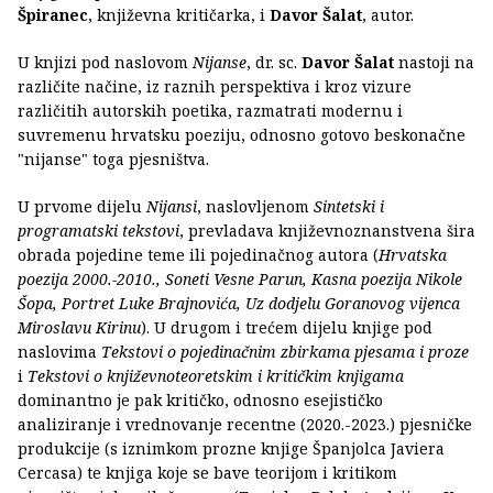
Špiranec
, književna kritičarka, i
Davor Šalat
, autor.
U knjizi pod naslovom
Nijanse
, dr. sc.
Davor Šalat
nastoji na
različite načine, iz raznih perspektiva i kroz vizure
različitih autorskih poetika, razmatrati modernu i
suvremenu hrvatsku poeziju, odnosno gotovo beskonačne
"nijanse" toga pjesništva.
U prvome dijelu
Nijansi
, naslovljenom
Sintetski i
programatski tekstovi
, prevladava književnoznanstvena šira
obrada pojedine teme ili pojedinačnog autora (
Hrvatska
poezija 2000.-2010., Soneti Vesne Parun, Kasna poezija Nikole
Šopa, Portret Luke Brajnovića, Uz dodjelu Goranovog vijenca
Miroslavu Kirinu
). U drugom i trećem dijelu knjige pod
naslovima
Tekstovi o pojedinačnim zbirkama pjesama i proze
i
Tekstovi o književnoteoretskim i kritičkim knjigama
dominantno je pak kritičko, odnosno esejističko
analiziranje i vrednovanje recentne (2020.-2023.) pjesničke
produkcije (s iznimkom prozne knjige Španjolca Javiera
Cercasa) te knjiga koje se bave teorijom i kritikom