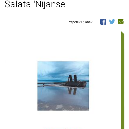
Šalata 'Nijanse'
Preporuči članak