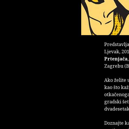
Predstavlj
Ljevak, 201
Prtenjača
Zagrebu (B
Ako želite 
kao što kaž
otkačenoga 
gradski šet
dvadesetak
Doznajte ka