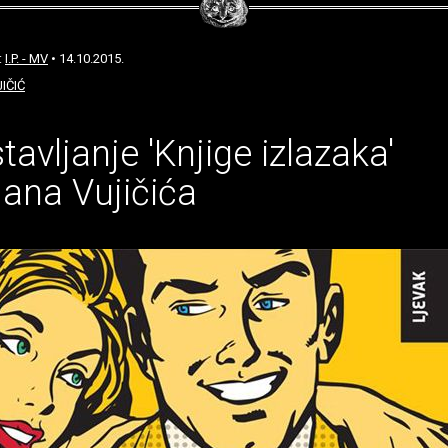
:
I.P. - MV
• 14.10.2015.
IČIĆ
tavljanje 'Knjige izlazaka'
ijana Vujičića