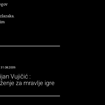
jegov
izlazaka.
kim
 31.08.2009.
ijan Vujičić :
ženje za mravlje igre