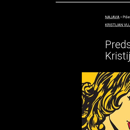
NAJAVA
• Piše
KRISTIJAN VUJ
Preds
Krist