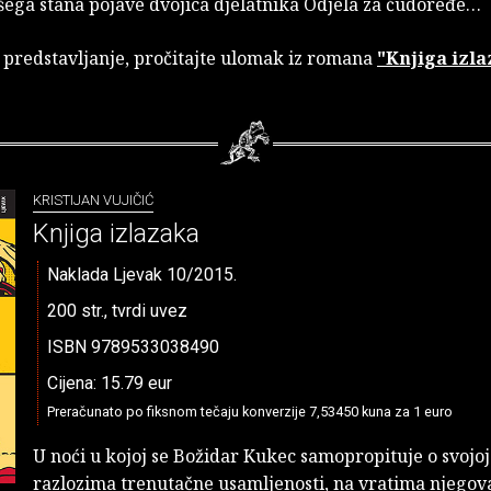
šega stana pojave dvojica djelatnika Odjela za ćudoređe…
 predstavljanje, pročitajte ulomak iz romana
"Knjiga izla
KRISTIJAN VUJIČIĆ
Knjiga izlazaka
Naklada Ljevak 10/2015.
200 str., tvrdi uvez
ISBN 9789533038490
Cijena: 15.79 eur
Preračunato po fiksnom tečaju konverzije 7,53450 kuna za 1 euro
U noći u kojoj se Božidar Kukec samopropituje o svojoj 
razlozima trenutačne usamljenosti, na vratima njegov