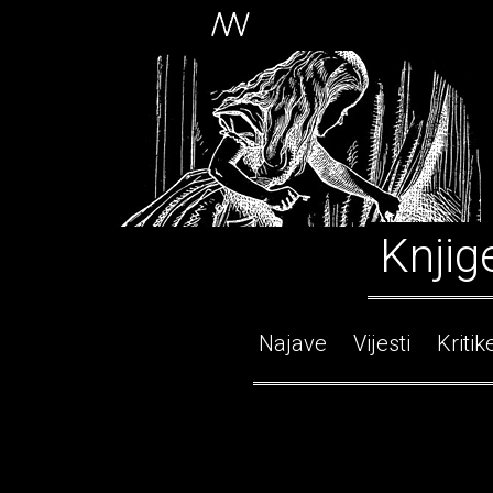
Knjig
Najave
Vijesti
Kritik