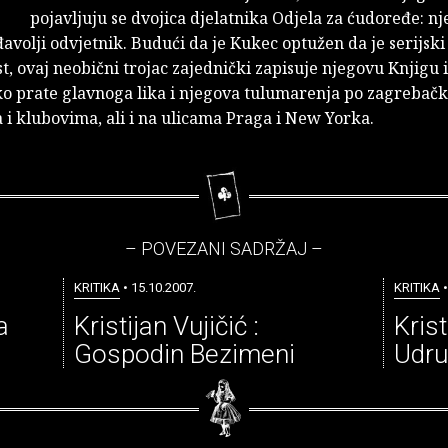
pojavljuju se dvojica djelatnika Odjela za ćudoređe: n
 đavolji odvjetnik. Budući da je Kukec optužen da je serijski
 ovaj neobični trojac zajednički zapisuje njegovu Knjigu 
ako prate glavnoga lika i njegova tulumarenja po zagrebač
i klubovima, ali i na ulicama Praga i New Yorka.
– POVEZANI SADRŽAJ –
KRITIKA
• 15.10.2007.
KRITIKA
•
a
Kristijan Vujičić :
Krist
Gospodin Bezimeni
Udru