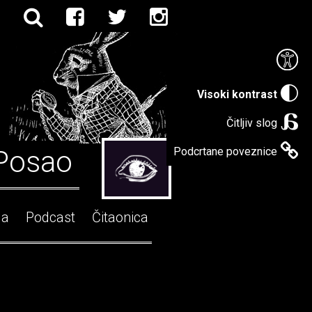
Visoki kontrast
Čitljiv slog
Posao
Podcrtane poveznice
ga
Podcast
Čitaonica