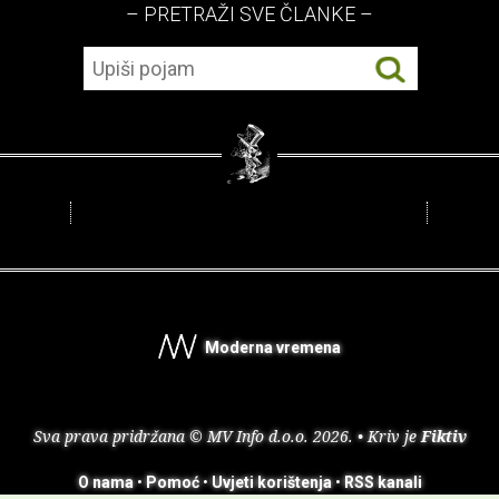
– PRETRAŽI SVE ČLANKE –
Moderna vremena
Sva prava pridržana © MV Info d.o.o. 2026. • Kriv je
Fiktiv
O nama
•
Pomoć
•
Uvjeti korištenja
•
RSS kanali