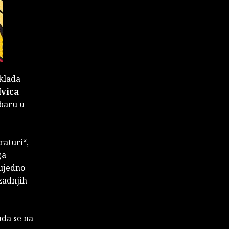
klada
Ivica
 baru u
raturi“,
ga
 ujedno
 zadnjih
ada se na