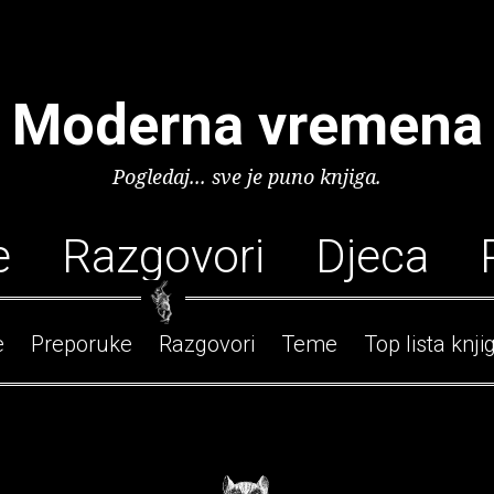
Moderna vremena
Pogledaj... sve je puno knjiga.
e
Razgovori
Djeca
e
Preporuke
Razgovori
Teme
Top lista knji