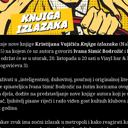
anje nove knjige
Kristijana Vujičića
Knjiga izlazaka
(Na
5) na kojem će uz autora govoriti
Ivana Simić Bodrožić
i
, održat će se u utorak, 20. listopada u 20 sati u Vinyl bar &
ogovićeva 3).
uživati u „inteligentnoj, duhovitoj, poučnoj i originalnoj lite
e spisateljica Ivana Simić Bodrožić na žutim koricama ovo
djela, dođite na predstavljanje nove knjige autora koji je
ač, ljubitelj pisane riječi i rado viđen gost kultnih klubova
 godina.
kav zvuk ima noćni izlazak u metropoli i kako reagirati k