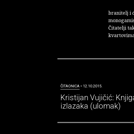
branitelj i
monogamist,
Čitatelji t
kvartovima 
ČITAONICA
• 12.10.2015.
Kristijan Vujičić: Knjig
izlazaka (ulomak)