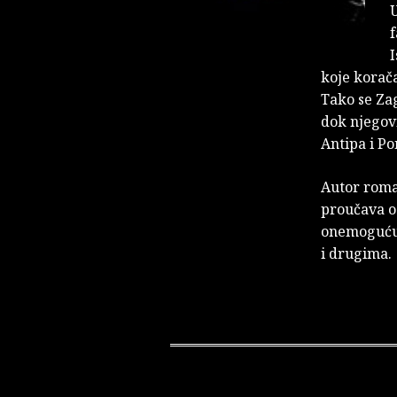
U
f
I
koje korača
Tako se Za
dok njegovi
Antipa i Pon
Autor roma
proučava od
onemogućuj
i drugima.