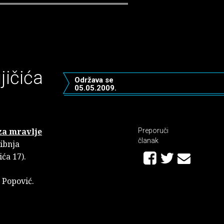
jičića
Održava se
05.05.2009.
za mravlje
Preporuči
članak
vibnja
ića 17).
o Popović.