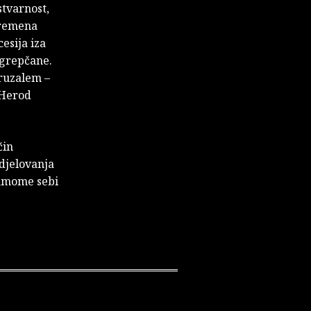
stvarnost,
 vremena
esija iza
agrepčane.
eruzalem –
 Herod
čin
 djelovanja
samome sebi