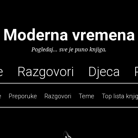
Moderna vremena
Pogledaj... sve je puno knjiga.
e
Razgovori
Djeca
e
Preporuke
Razgovori
Teme
Top lista knji