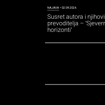
NAJAVA
• 02.09.2024.
Susret autora i njihov
prevoditelja – 'Sjever
horizonti'