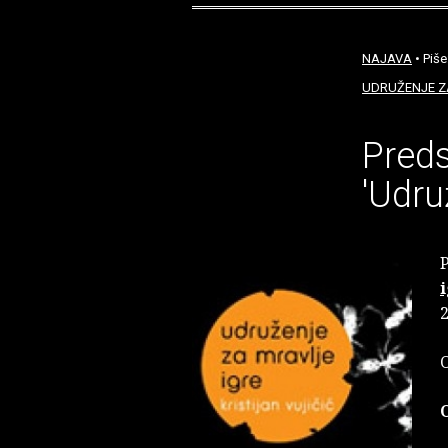
NAJAVA
• Piše
UDRUŽENJE Z
Preds
'Udru
P
2
O
O