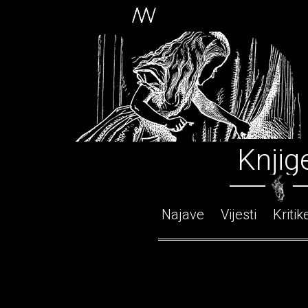
Knjig
Najave
Vijesti
Kritik