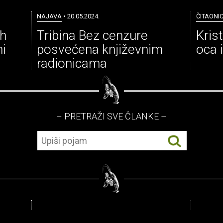
NAJAVA
• 20.05.2024.
ČITAONI
ih
Tribina Bez cenzure
Krist
ni
posvećena književnim
oca i
radionicama
– PRETRAŽI SVE ČLANKE –