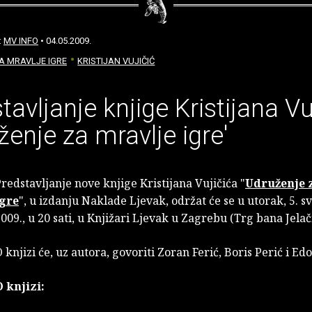
:
MV INFO
• 04.05.2009.
A MRAVLJE IGRE
KRISTIJAN VUJIČIĆ
tavljanje knjige Kristijana Vu
ženje za mravlje igre'
redstavljanje nove knjige Kristijana Vujičića "
Udruženje 
igre
", u izdanju Naklade Ljevak, održat će se u utorak, 5. s
009., u 20 sati, u Knjižari Ljevak u Zagrebu (Trg bana Jelač
 knjizi će, uz autora, govoriti Zoran Ferić, Boris Perić i Ed
 knjizi: