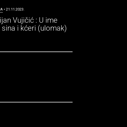
CA
• 21.11.2023.
ijan Vujičić : U ime
 sina i kćeri (ulomak)