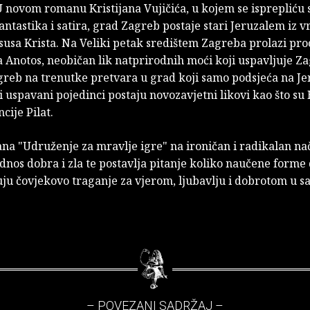
 novom romanu Kristijana Vujičića, u kojem se isprepliću 
antastika i satira, grad Zagreb postaje stari Jeruzalem iz
susa Krista. Na Veliki petak središtem Zagreba prolazi proc
 Anotos, neobičan lik natprirodnih moći koji uspavljuje Z
greb na trenutke pretvara u grad koji samo podsjeća na J
 uspavani pojedinci postaju novozavjetni likovi kao što su
cije Pilat.
na "Udruženje za mravlje igre" na ironičan i radikalan na
nos dobra i zla te postavlja pitanje koliko naučene forme
u čovjekovo traganje za vjerom, ljubavlju i dobrotom u 
– POVEZANI SADRŽAJ –