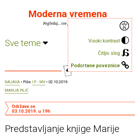
Moderna vremena
Pogledaj... sve je puno knjiga.
Sve teme
Visoki kontrast
Čitljiv slog
Podcrtane poveznice
NAJAVA
• Piše:
I.P. - MV
• 02.10.2019.
MARIJA PILIĆ
Održava se
03.10.2019. u 19h
Predstavljanje knjige Marije