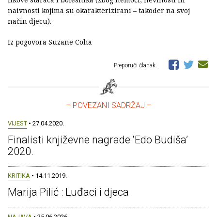
naivnosti kojima su okarakterizirani – također na svoj
način djecu).
Iz pogovora Suzane Coha
Preporuči članak
– POVEZANI SADRŽAJ –
VIJEST
• 27.04.2020.
Finalisti književne nagrade ‘Edo Budiša’
2020.
KRITIKA
• 14.11.2019.
Marija Pilić : Luđaci i djeca
NAJAVA
• 25.06.2026.