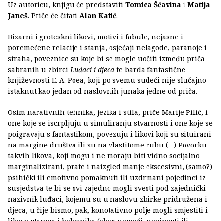
Uz autoricu, knjigu će predstaviti
Tomica Šćavina
i
Matija
Janeš
. Priče će čitati
Alan Katić
.
Bizarni i groteskni likovi, motivi i fabule, nejasne i
poremećene relacije i stanja, osjećaji nelagode, paranoje i
straha, poveznice su koje bi se mogle uočiti između priča
sabranih u zbirci
Luđaci i djeca
te barda fantastične
književnosti E. A. Poea, koji po svemu sudeći nije slučajno
istaknut kao jedan od naslovnih junaka jedne od priča.
Osim narativnih tehnika, jezika i stila, priče Marije Pilić, i
one koje se iscrpljuju u simuliranju stvarnosti i one koje se
poigravaju s fantastikom, povezuju i likovi koji su situirani
na margine društva ili su na vlastitome rubu (…) Povorku
takvih likova, koji mogu i ne moraju biti vidno socijalno
marginalizirani, prate i naizgled manje ekscesivni, (samo?)
psihički ili emotivno pomaknuti ili uzdrmani pojedinci iz
susjedstva te bi se svi zajedno mogli svesti pod zajednički
nazivnik luđaci, kojemu su u naslovu zbirke pridružena i
djeca, u čije bismo, pak, konotativno polje mogli smjestiti i
likove staraca i bolesnika (zbog nemoći, nevinosti ili