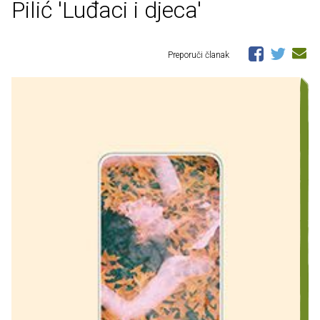
Pilić 'Luđaci i djeca'
Preporuči članak