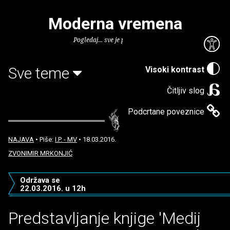
Moderna vremena
Pogledaj... sve je puno knjiga.
Sve teme
Visoki kontrast
Čitljiv slog
Podcrtane poveznice
NAJAVA
• Piše:
I.P. - MV
• 18.03.2016.
ZVONIMIR MRKONJIĆ
Održava se
22.03.2016. u 12h
Predstavljanje knjige 'Medij