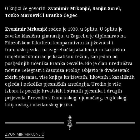
O knjizi će govoriti:
Zvonimir Mrkonjić, Sanjin Sorel,
Tonko Maroević i Branko Čegec
.
Zvonimir Mrkonjić
rođen je 1938. u Splitu. U Splitu je
završio klasičnu gimnaziju, u Zagrebu je diplomirao na
Filozofskom fakultetu komparativnu književnost i
francuski jezik a na zagrebačkoj akademiji za kazališnu
umjetnost studirao je kazališnu režiju, kao jedan od
posljednjih učenika Branka Gavelle. Bio je član uredništva
novine Telegram i časopisa Prolog. Objavio je dvadesetak
zbirki pjesama, više knjiga književnih, likovnih i kazališnih
ogleda i nekoliko pjesničkih antologija. Uredio je više
izbora iz poezije hrvatskih i stranih pjesnika i drugih
prijevoda. Prevodio s francuskog, njemačkog, engleskog,
talijanskog i okcitanskog jezika.
ZVONIMIR MRKONJIĆ