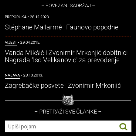
– POVEZANI SADRŽAJ –
PREPORUKA
• 28.12.2023.
Stéphane Mallarmé : Faunovo popodne
VIJEST
• 29.04.2015.
Vanda Mikšić i Zvonimir Mrkonjić dobitnici
Nagrada 'Iso Velikanović' za prevođenje
NAJAVA
• 28.10.2013.
Zagrebačke posvete : Zvonimir Mrkonjić
– PRETRAŽI SVE ČLANKE –