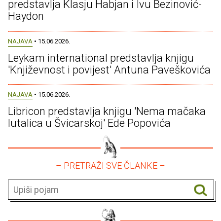
predstavlja Klasju Habjan i Ivu Bezinović-
Haydon
NAJAVA
• 15.06.2026.
Leykam international predstavlja knjigu
'Književnost i povijest' Antuna Paveškovića
NAJAVA
• 15.06.2026.
Libricon predstavlja knjigu 'Nema mačaka
lutalica u Švicarskoj' Ede Popovića
– PRETRAŽI SVE ČLANKE –