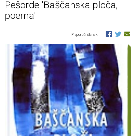
Pešorde 'Baščanska ploča,
poema'
Preporuči članak