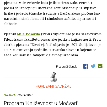
pjesama Mile Pešorde koju je ilustrirao Luka Petrač. U
poemi se isprepliću literarne reminiscencije iz svjetske
lirike i judeokršćanske tradicije s Baščanskom pločom kao
narodnim simbolom, ali i simbolom zaštite, sigurnosti i
slobode.
Pjesnik
Mile Pešorda
(1950.) diplomirao je na sarajevskom
Filozofskom fakultetu romanske jezike i književnosti. Prvu
zbirku pjesama "Život vječni" objavio je 1971. Sudjelovao je
1995. u osnivanju tjednika "Hrvatsko slovo" u kojemu je
sada kolumnist i zamjenik glavnog urednika.
Preporuči članak
– POVEZANI SADRŽAJ –
NAJAVA
• 25.06.2026.
Program 'Književnost u Močvari'