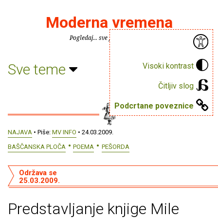
Moderna vremena
Pogledaj... sve je puno knjiga.
Sve teme
Visoki kontrast
Čitljiv slog
Podcrtane poveznice
NAJAVA
• Piše:
MV INFO
• 24.03.2009.
BAŠČANSKA PLOČA
POEMA
PEŠORDA
Održava se
25.03.2009.
Predstavljanje knjige Mile