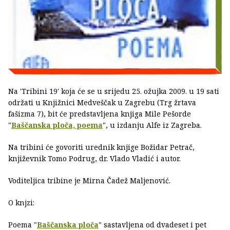
Na 'Tribini 19' koja će se u srijedu 25. ožujka 2009. u 19 sati
održati u Knjižnici Medveščak u Zagrebu (Trg žrtava
fašizma 7), bit će predstavljena knjiga Mile Pešorde
"
Baščanska ploča, poema
", u izdanju Alfe iz Zagreba.
Na tribini će govoriti urednik knjige Božidar Petrač,
književnik Tomo Podrug, dr. Vlado Vladić i autor.
Voditeljica tribine je Mirna Čadež Maljenović.
O knjzi:
Poema "
Baščanska ploča
" sastavljena od dvadeset i pet