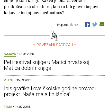
čitateljskom krugu. Kakva je bila slavenska
pretkršćanska obrednost, koji su bili glavni bogovi i
kakav je bio njihov međuodnos?
Preporuči članak
– POVEZANI SADRŽAJ –
NAJAVA
• 18.05.2026.
Peti festival knjige u Matici hrvatskoj :
Matica dobrih knjiga
VIJEST
• 15.09.2025.
Ibis grafika i ove školske godine provodi
projekt 'Naša mala knjižnica'
TEMA
• 14.07.2025.