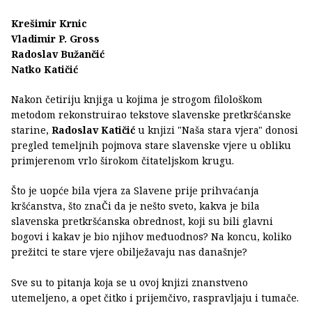
Krešimir Krnic
Vladimir P. Gross
Radoslav Bužančić
Natko Katičić
Nakon četiriju knjiga u kojima je strogom filološkom
metodom rekonstruirao tekstove slavenske pretkršćanske
starine,
Radoslav Katičić
u knjizi "Naša stara vjera" donosi
pregled temeljnih pojmova stare slavenske vjere u obliku
primjerenom vrlo širokom čitateljskom krugu.
Što je uopće bila vjera za Slavene prije prihvaćanja
kršćanstva, što znaČi da je nešto sveto, kakva je bila
slavenska pretkršćanska obrednost, koji su bili glavni
bogovi i kakav je bio njihov međuodnos? Na koncu, koliko
prežitci te stare vjere obilježavaju nas današnje?
Sve su to pitanja koja se u ovoj knjizi znanstveno
utemeljeno, a opet čitko i prijemčivo, raspravljaju i tumače.