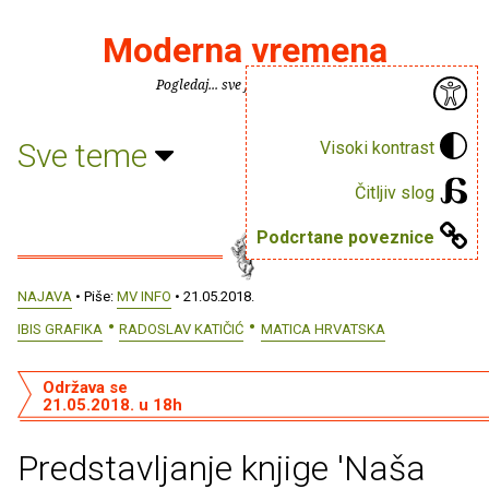
Moderna vremena
Pogledaj... sve je puno knjiga.
Sve teme
Visoki kontrast
Čitljiv slog
Podcrtane poveznice
NAJAVA
• Piše:
MV INFO
• 21.05.2018.
IBIS GRAFIKA
RADOSLAV KATIČIĆ
MATICA HRVATSKA
Održava se
21.05.2018. u 18h
Predstavljanje knjige 'Naša