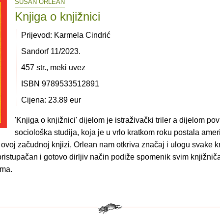
SUSAN ORLEAN
Knjiga o knjižnici
Prijevod: Karmela Cindrić
Sandorf 11/2023.
457 str., meki uvez
ISBN 9789533512891
Cijena: 23.89 eur
'Knjiga o knjižnici' dijelom je istraživački triler a dijelom pov
sociološka studija, koja je u vrlo kratkom roku postala amer
 ovoj začudnoj knjizi, Orlean nam otkriva značaj i ulogu svake k
 pristupačan i gotovo dirljiv način podiže spomenik svim knjižnič
ama.