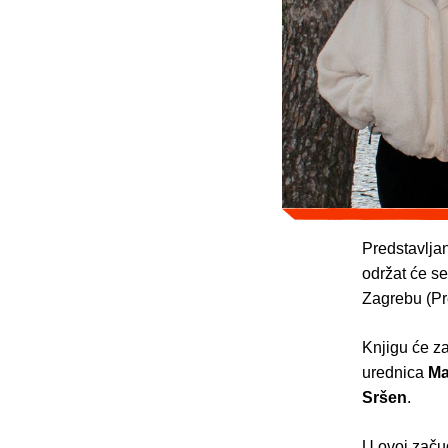
Predstavljan
održat će se
Zagrebu (Pr
Knjigu će za
urednica
Ma
Sršen
.
U ovoj začud