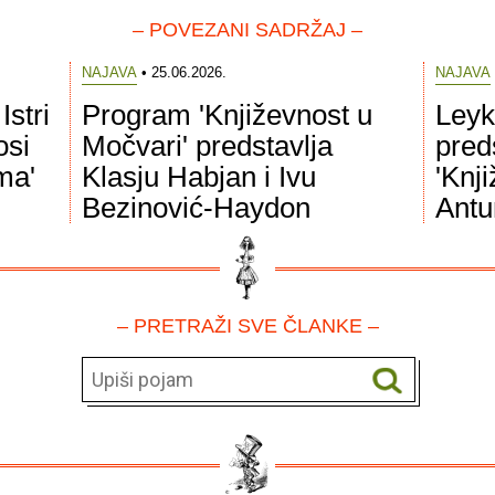
– POVEZANI SADRŽAJ –
NAJAVA
• 25.06.2026.
NAJAVA
Istri
Program 'Književnost u
Leyk
osi
Močvari' predstavlja
pred
ma'
Klasju Habjan i Ivu
'Knji
Bezinović-Haydon
Antu
– PRETRAŽI SVE ČLANKE –