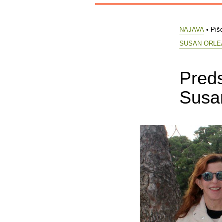
NAJAVA
• Piš
SUSAN ORLE
Preds
Susa