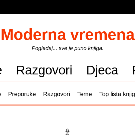
Moderna vremena
Pogledaj... sve je puno knjiga.
e
Razgovori
Djeca
e
Preporuke
Razgovori
Teme
Top lista knji