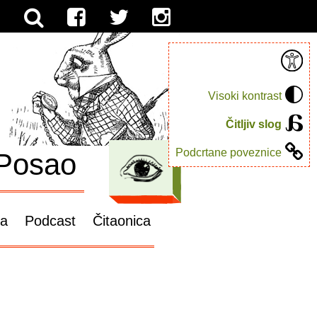
Visoki kontrast
Čitljiv slog
Podcrtane poveznice
Posao
ga
Podcast
Čitaonica