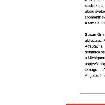
studiji koja
ulogu svake 
spomenik sv
Karmela Ci
Susan Orl
uključujući
Adaptacija
,
dobitnica s
u Michigan
uspjevši po
je nagradu 
Angeles Time