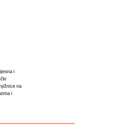
ijesna i
ički
njižnice na
arima i