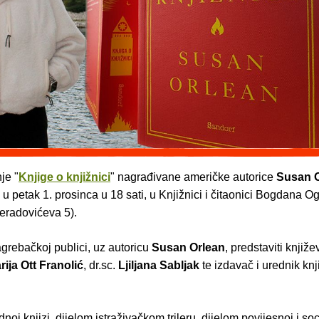
je "
Knjige o knjižnici
" nagrađivane američke autorice
Susan 
 u petak 1. prosinca u 18 sati, u Knjižnici i čitaonici Bogdana O
eradovićeva 5).
grebačkoj publici, uz autoricu
Susan Orlean
, predstaviti knjiž
rija Ott Franolić
, dr.sc.
Ljiljana Sabljak
te izdavač i urednik knj
noj knjizi, dijelom istraživačkom trileru, dijelom povijesnoj i so