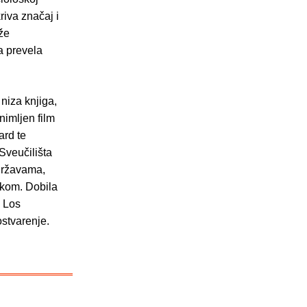
riva značaj i
iže
a prevela
niza knjiga,
nimljen film
ard te
Sveučilišta
 Državama,
ikom. Dobila
u Los
ostvarenje.