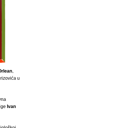
Orlean
,
grizovića u
evna
ige
Ivan
ciološkoj