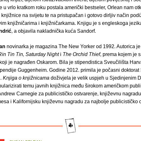
 je u vrlo kratkom roku postala američki bestseler, Orlean nam otk
knjižnice na svijetu te na pristupačan i gotovo dirljiv način pod
im knjižničarima i knjižničarkama. Knjigu je s engleskoga jezik
ndrić
, a objavila nakladnička kuća Sandorf.
ean
novinarka je magazina The New Yorker od 1992. Autorica je 
Rin Tin Tin, Saturday Night
i
The Orchid Thief
, prema kojem je s
 koji je nagrađen Oskarom. Bila je stipendistica Sveučilišta Harv
tipendije Guggenheim. Godine 2012. primila je počasni doktorat 
u.
Knjiga o knjižnicama
doživjela je velik uspjeh u Sjedinjenim
pularizirati temu javnih knjižnica među širokom američkom publ
Andrew Carnegie za publicističko ostvarenje, književnu nagrad
sa i Kalifornijsku književnu nagradu za najbolje publicističko 