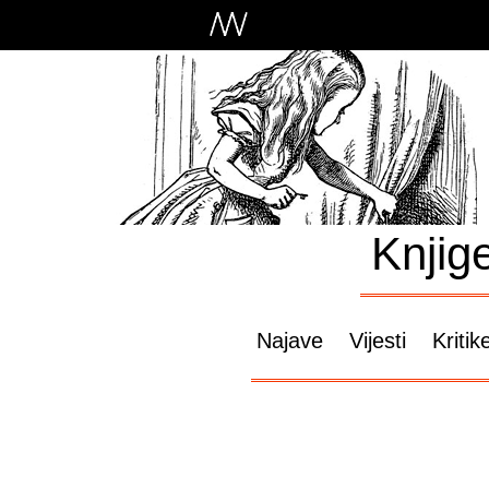
Knjig
Najave
Vijesti
Kritik