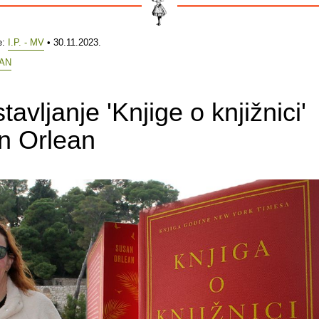
e:
I.P. - MV
• 30.11.2023.
AN
tavljanje 'Knjige o knjižnici'
n Orlean