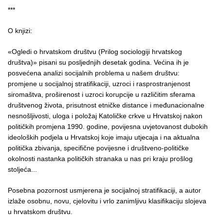
***
O knjizi:
«Ogledi o hrvatskom društvu (Prilog sociologiji hrvatskog
društva)» pisani su posljednjih desetak godina. Većina ih je
posvećena analizi socijalnih problema u našem društvu:
promjene u socijalnoj stratifikaciji, uzroci i rasprostranjenost
siromaštva, proširenost i uzroci korupcije u različitim sferama
društvenog života, prisutnost etničke distance i međunacionalne
nesnošljivosti, uloga i položaj Katoličke crkve u Hrvatskoj nakon
političkih promjena 1990. godine, povijesna uvjetovanost dubokih
ideoloških podjela u Hrvatskoj koje imaju utjecaja i na aktualna
politička zbivanja, specifične povijesne i društveno-političke
okolnosti nastanka političkih stranaka u nas pri kraju prošlog
stoljeća...
Posebna pozornost usmjerena je socijalnoj stratifikaciji, a autor
izlaže osobnu, novu, cjelovitu i vrlo zanimljivu klasifikaciju slojeva
u hrvatskom društvu.