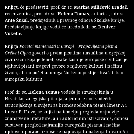
Knjigu će predstaviti: prof. dr. sc.
Marina Milićević Bradač
,
recenzentica, prof. dr. sc.
Helena Tomas
, autorica, i dr. sc.
Ante Žužul
, predsjednik Upravnog odbora Školske knjige.
Predstavljanje knjige vodit će urednik dr. sc.
Deniver
Vukelić
.
Knjiga
Početci pismenosti u Europi – Prapovijesna pisma
Grčke i Cipra
govori o prvim pismima nastalima u egejskoj
civilizaciji koja je temelj svake kasnije europske civilizacije.
Njihovi pisani tragovi govore o njihovoj kulturi i načinu
života, ali i o početku onoga što ćemo poslije shvaćati kao
europsku kulturu.
Prof. dr. sc.
Helena Tomas
vodeća je stručnjakinja u
Hrvatskoj za egejska pitanja, a jedna je i od vodećih
stručnjakinja u svijetu za brončanodobna pisma linear A i
linear B. U ovoj se knjizi na temelju pregleda najnovije
znanstvene literature, ali i autoričinih istraživanja, donosi
sustavan pregled najranijih europskih pisama i načina
njihove uporabe, iznose se najnovija tumačenja lineara A i