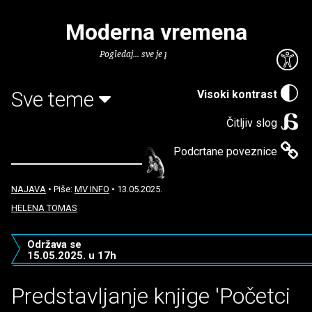
Moderna vremena
Pogledaj... sve je puno knjiga.
Sve teme
Visoki kontrast
Čitljiv slog
Podcrtane poveznice
NAJAVA
• Piše:
MV INFO
• 13.05.2025.
HELENA TOMAS
Održava se
15.05.2025. u 17h
Predstavljanje knjige 'Početci