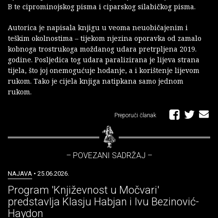
B te ciprominojskog pisma i ciparskog silabičkog pisma.
Autorica je napisala knjigu u veoma neuobičajenim i
teškim okolnostima – tijekom njezina oporavka od zamalo
kobnoga trostrukoga moždanog udara pretrpljena 2019.
godine. Posljedica tog udara paralizirana je lijeva strana
tijela, što joj onemogućuje hodanje, a i korištenje lijevom
rukom. Tako je cijela knjiga natipkana samo jednom
rukom.
Preporuči članak
– POVEZANI SADRŽAJ –
NAJAVA
• 25.06.2026.
Program 'Književnost u Močvari'
predstavlja Klasju Habjan i Ivu Bezinović-
Haydon