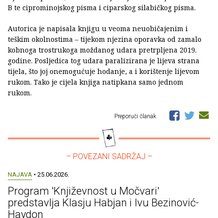
B te ciprominojskog pisma i ciparskog silabičkog pisma.
Autorica je napisala knjigu u veoma neuobičajenim i
teškim okolnostima – tijekom njezina oporavka od zamalo
kobnoga trostrukoga moždanog udara pretrpljena 2019.
godine. Posljedica tog udara paralizirana je lijeva strana
tijela, što joj onemogućuje hodanje, a i korištenje lijevom
rukom. Tako je cijela knjiga natipkana samo jednom
rukom.
Preporuči članak
– POVEZANI SADRŽAJ –
NAJAVA
• 25.06.2026.
Program 'Književnost u Močvari'
predstavlja Klasju Habjan i Ivu Bezinović-
Haydon