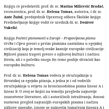
Knjigu će predstaviti: prof. dr. sc.
Marina Milićević Bradač
,
recenzentica, prof. dr. sc.
Helena Tomas
, autorica, i dr. sc.
Ante Žužul
, predsjednik Upravnog odbora Školske knjige.
Predstavljanje knjige vodit će urednik dr. sc.
Deniver
Vukelić
.
Knjiga
Početci pismenosti u Europi – Prapovijesna pisma
Grčke i Cipra
govori o prvim pismima nastalima u egejskoj
civilizaciji koja je temelj svake kasnije europske civilizacije.
Njihovi pisani tragovi govore o njihovoj kulturi i načinu
života, ali i o početku onoga što ćemo poslije shvaćati kao
europsku kulturu.
Prof. dr. sc.
Helena Tomas
vodeća je stručnjakinja u
Hrvatskoj za egejska pitanja, a jedna je i od vodećih
stručnjakinja u svijetu za brončanodobna pisma linear A i
linear B. U ovoj se knjizi na temelju pregleda najnovije
znanstvene literature, ali i autoričinih istraživanja, donosi
sustavan pregled najranijih europskih pisama i načina
njihove uporabe, iznose se najnovija tumačenja lineara A i