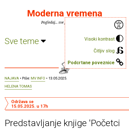
Moderna vremena
Pogledaj... sve je puno knjiga.
Sve teme
Visoki kontrast
Čitljiv slog
Podcrtane poveznice
NAJAVA
• Piše:
MV INFO
• 13.05.2025.
HELENA TOMAS
Održava se
15.05.2025. u 17h
Predstavljanje knjige 'Početci