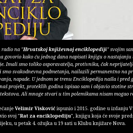
 radio na "
Hrvatskoj književnoj enciklopediji
" svojim sa
 govorio kako ću jednog dana napisati knjigu o nastajanju 
je. Imali smo toliko osporavatelja, protivnika, čak neprijatelj
li smo svakodnevna podmetanja, nailazili permanentno na pr
nja, napade. U jednom se trenu Enciklopedija našla i pred 
 naš projekt, proteklih godina ispisao sam i objavio stotine st
tekstova. Ali mnoge stvari u tim polemikama nisam mogao reć
bećanje
Velimir Visković
ispunio i 2015. godine u izdanju 
vio svoj "
Rat za enciklopediju
", knjigu koja će svoje pred
sijeku, u petak 4. ožujka u 19 sati u Klubu knjižare Nova.