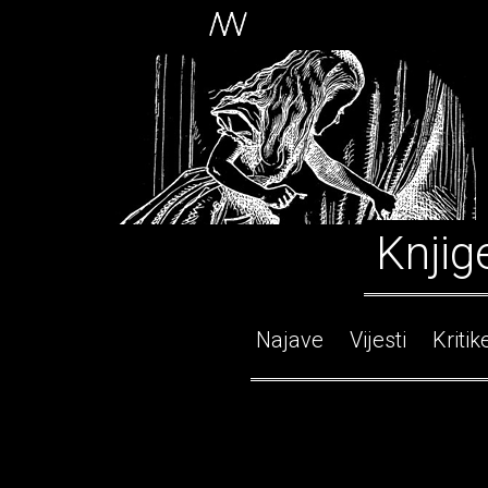
Knjig
Najave
Vijesti
Kritik