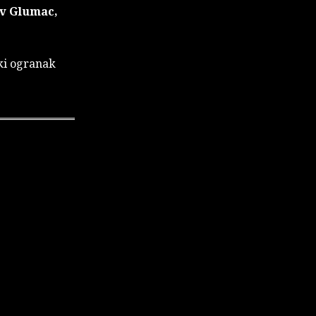
av Glumac,
ki ogranak