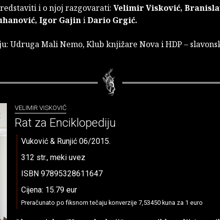
redstaviti i o njoj razgovarati:
Velimir Visković, Branisl
hanović, Igor Gajin
i
Dario Grgić.
ju: Udruga Mali Nemo, Klub knjižare Nova i HDP – slavons
VELIMIR VISKOVIĆ
Rat za Enciklopediju
Vuković & Runjić 06/2015.
312 str., meki uvez
ISBN 97895328611647
Cijena: 15.79 eur
Preračunato po fiksnom tečaju konverzije 7,53450 kuna za 1 euro