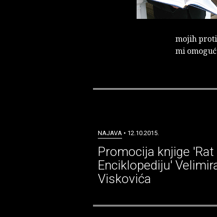
mojih prot
mi omoguću
NAJAVA
• 12.10.2015.
Promocija knjige 'Rat
Enciklopediju' Velimir
Viskovića