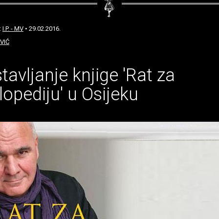
:
I.P. - MV
• 29.02.2016.
VIĆ
tavljanje knjige 'Rat za
lopediju' u Osijeku