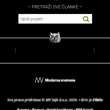
– PRETRAŽI SVE ČLANKE –
Moderna vremena
Sva prava pridržana © MV Info d.o.o. 2026. • Kriv je
Fiktiv
O nama
•
Pomoć
•
Uvjeti korištenja
•
RSS kanali