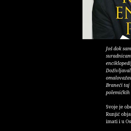
Još dok sam
suradnicama
enciklopedi
Doživljava
omalovažava
Braneći taj
polemičkih 
Svoje je o
Runjić obja
imati i u O