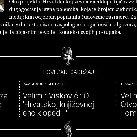
Oko projekta 'Hrvatska književna enciklopedija' razvil
dugogodišnja javna polemika, koja je brojem sudionika
medijskim odjekom poprimila čudovišne razmjere. Za 
ivnika, vrlo često nisam raspolagao mogućnošću odgovora;
je da objasnim povode i kontekst svojih postupaka.
– POVEZANI SADRŽAJ –
RAZGOVOR
• 14.01.2013.
TEMA
• 0
 za
Velimir Visković : O
Velim
a
'Hrvatskoj književnoj
Otvo
enciklopediji'
Tom