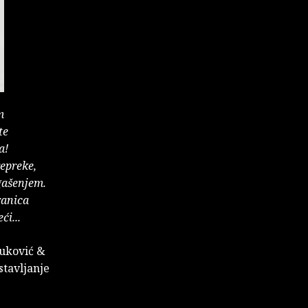
m
te
a!
epreke,
gašenjem.
ranica
i...
Vuković &
stavljanje