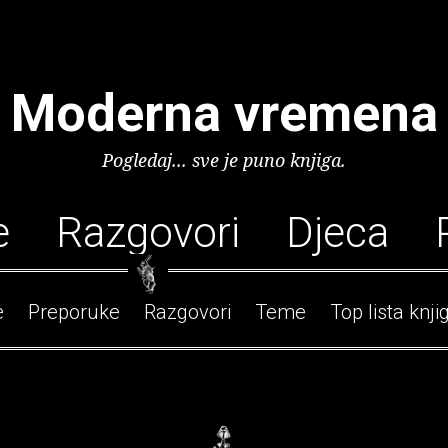
Moderna vremena
Pogledaj... sve je puno knjiga.
e
Razgovori
Djeca
e
Preporuke
Razgovori
Teme
Top lista knji