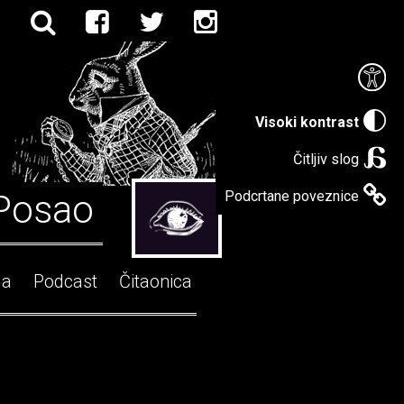
Visoki kontrast
Čitljiv slog
Posao
Podcrtane poveznice
ga
Podcast
Čitaonica