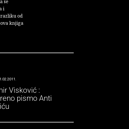
a se
 i
razliku od
 ova knjiga
1.02.2011.
ir Visković :
reno pismo Anti
iću