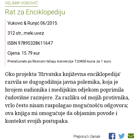
VELIMIR VISKOVIĆ
Rat za Enciklopediju
Vuković & Runjić 06/2015.
312 str., meki uvez
ISBN 97895328611647
Cijena: 15.79 eur
Preračunato po fiksnom tečaju konverzije 7,53450 kuna za 1 euro
Oko projekta 'Hrvatska književna enciklopedija'
razvila se dugogodišnja javna polemika, koja je
brojem sudionika i medijskim odjekom poprimila
čudovišne razmjere. Za razliku od mojih protivnika,
vrlo često nisam raspolagao mogućnošću odgovora;
ova knjiga mi omogućuje da objasnim povode i
kontekst svojih postupaka.
Preporuči članak