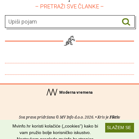
– PRETRAŽI SVE ČLANKE –
Moderna vremena
Sva prava pridržana © MV Info d.o.o. 2026. • Kriv je
Fiktiv
Mvinfo.hr koristi kolačiće („cookies“) kako bi
SLAŽEM SE
O nama
•
Pomoć
•
Uvjeti korištenja
•
RSS kanali
vam pružio bolje korisničko iskustvo.