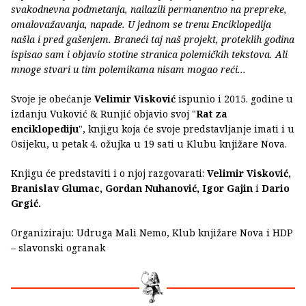
svakodnevna podmetanja, nailazili permanentno na prepreke,
omalovažavanja, napade. U jednom se trenu Enciklopedija
našla i pred gašenjem. Braneći taj naš projekt, proteklih godina
ispisao sam i objavio stotine stranica polemičkih tekstova. Ali
mnoge stvari u tim polemikama nisam mogao reći...
Svoje je obećanje
Velimir Visković
ispunio i 2015. godine u
izdanju Vuković & Runjić objavio svoj "
Rat za
enciklopediju
", knjigu koja će svoje predstavljanje imati i u
Osijeku, u petak 4. ožujka u 19 sati u Klubu knjižare Nova.
Knjigu će predstaviti i o njoj razgovarati:
Velimir Visković,
Branislav Glumac, Gordan Nuhanović, Igor Gajin
i
Dario
Grgić.
Organiziraju: Udruga Mali Nemo, Klub knjižare Nova i HDP
– slavonski ogranak