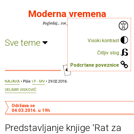
Moderna vremena
Pogledaj... sve je puno knjiga.
Sve teme
Visoki kontrast
Čitljiv slog
Podcrtane poveznice
NAJAVA
• Piše:
I.P. - MV
• 29.02.2016.
VELIMIR VISKOVIĆ
Održava se
04.03.2016. u 19h
Predstavljanje knjige 'Rat za