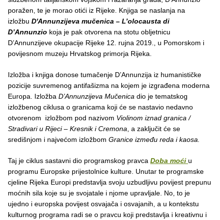
poražen, te je morao otići iz Rijeke. Knjiga se naslanja na
izložbu
D'Annunzijeva mučenica – L’olocausta di
D’Annunzio
koja je pak otvorena na stotu obljetnicu
D’Annunzijeve okupacije Rijeke 12. rujna 2019., u Pomorskom i
povijesnom muzeju Hrvatskog primorja Rijeka.
Izložba i knjiga donose tumačenje D’Annunzija iz humanističke
pozicije suvremenog antifašizma na kojem je izgrađena moderna
Europa. Izložba
D’Annunzijeva Mučenica
dio je tematskog
izložbenog ciklusa o granicama koji će se nastavio nedavno
otvorenom izložbom pod nazivom
Violinom iznad granica /
Stradivari u Rijeci – Kresnik i Cremona
, a zaključit će se
središnjom i najvećom izložbom
Granice između reda i kaosa.
Taj je ciklus sastavni dio programskog pravca
Doba moći
u
programu Europske prijestolnice kulture. Unutar te programske
cjeline Rijeka Europi predstavlja svoju uzbudljivu povijest prepunu
moćnih sila koje su je svojatale i njome upravljale. No, to je
ujedno i europska povijest osvajača i osvajanih, a u kontekstu
kulturnog programa radi se o pravcu koji predstavlja i kreativnu i