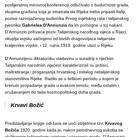
poslijeratnoj mirovnoj konferenciji odlučivalo o budućnosti grada,
skupina građana koja je smatrala da Rijeka treba pripasti Italiji,
poziva razvojačenog sudionika Prvog svjetskog rata i talijanskog
pjesnika
Gabrielea D'Annunzia
da im pomogne u toj nakani.
D'Annunzio prihvaća poziv Talijanskog narodnog vijeća u Rijeci,
okuplja vojsku sačinjenu od bivših dragovoljaca talijanske
kraljevske vojske, i 12. rujna 1919. godine ulazi u Rijeku.
D'Annunzijevu diktatorsku vladavinu u suradnji s riječkim
Talijanskim narodnim vijećem karakterizirali su pritisci,
maltretiranja i proganjanja hrvatskog i ostalog netalijanskog
stanovništva Rijeke. Radilo se o teškom periodu u kojem je
krenulo propadanje grada u svakom smislu, među ostalim i
urušavanjem do tada kozmopolitskog duha grada.
Krvavi Božić
Predstavljanje knjige održava se uoči obljetnice tzv.
Krvavog
Božića
1920. godine kada je, nakon petodnevnog sukoba sa
službenom talijanskom vojskom i razaranja grada, D'Annunzio