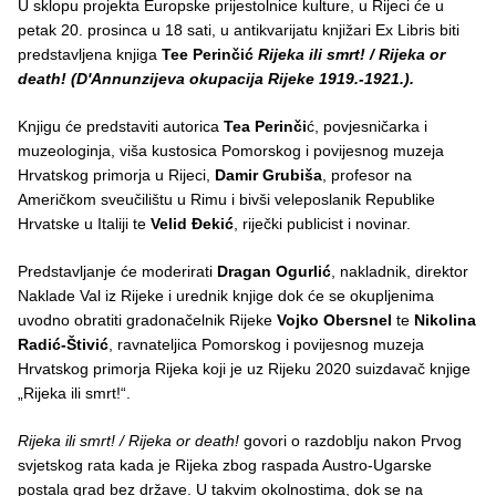
U sklopu projekta Europske prijestolnice kulture, u Rijeci će u
petak 20. prosinca u 18 sati, u antikvarijatu knjižari Ex Libris biti
predstavljena knjiga
Tee Perinčić
Rijeka ili smrt! / Rijeka or
death! (D'Annunzijeva okupacija Rijeke 1919.-1921.).
Knjigu će predstaviti autorica
Tea Perinči
ć, povjesničarka i
muzeologinja, viša kustosica Pomorskog i povijesnog muzeja
Hrvatskog primorja u Rijeci,
Damir Grubiša
, profesor na
Američkom sveučilištu u Rimu i bivši veleposlanik Republike
Hrvatske u Italiji te
Velid Đekić
, riječki publicist i novinar.
Predstavljanje će moderirati
Dragan Ogurlić
, nakladnik, direktor
Naklade Val iz Rijeke i urednik knjige dok će se okupljenima
uvodno obratiti gradonačelnik Rijeke
Vojko Obersnel
te
Nikolina
Radić-Štivić
, ravnateljica Pomorskog i povijesnog muzeja
Hrvatskog primorja Rijeka koji je uz Rijeku 2020 suizdavač knjige
„Rijeka ili smrt!“.
Rijeka ili smrt! / Rijeka or death!
govori o razdoblju nakon Prvog
svjetskog rata kada je Rijeka zbog raspada Austro-Ugarske
postala grad bez države. U takvim okolnostima, dok se na