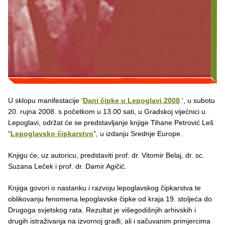
U sklopu manifestacije ‘
Dani čipke u Lepoglavi 2008
.’, u subotu
20. rujna 2008. s početkom u 13.00 sati, u Gradskoj vijećnici u
Lepoglavi, održat će se predstavljanje knjige Tihane Petrović Leš
“
Lepoglavsko čipkarstvo
”, u izdanju Srednje Europe.
Knjigu će, uz autoricu, predstaviti prof. dr. Vitomir Belaj, dr. sc.
Suzana Leček i prof. dr. Damir Agičić.
Knjiga govori o nastanku i razvoju lepoglavskog čipkarstva te
oblikovanju fenomena lepoglavske čipke od kraja 19. stoljeća do
Drugoga svjetskog rata. Rezultat je višegodišnjih arhivskih i
drugih istraživanja na izvornoj građi, ali i sačuvanim primjercima