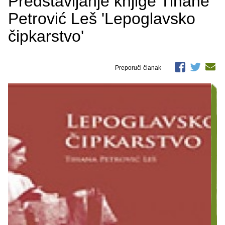
Predstavljanje knjige Tihane
Petrović Leš 'Lepoglavsko
čipkarstvo'
Preporuči članak