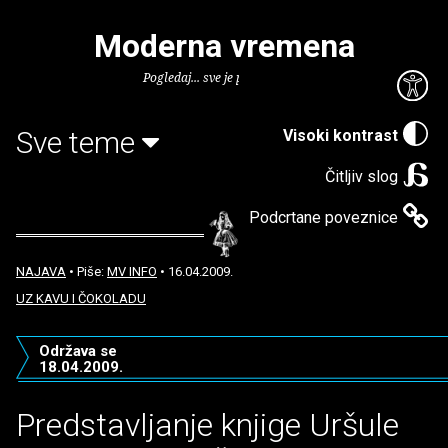
Moderna vremena
Pogledaj... sve je puno knjiga.
Sve teme
Visoki kontrast
Čitljiv slog
Podcrtane poveznice
NAJAVA
• Piše:
MV INFO
• 16.04.2009.
UZ KAVU I ČOKOLADU
Održava se
18.04.2009.
Predstavljanje knjige Uršule