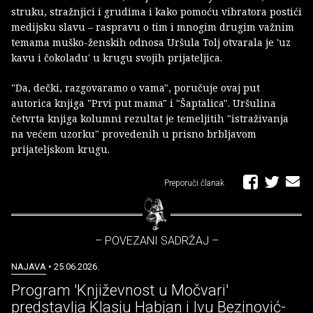
struku, stražnjici i grudima i kako pomoću vibratora postići
medijsku slavu – raspravu o tim i mnogim drugim važnim
temama muško-ženskih odnosa Uršula Tolj otvarala je 'uz
kavu i čokoladu' u krugu svojih prijateljica.
"Da, dečki, razgovaramo o vama", poručuje ovaj put
autorica knjiga "Prvi put mama" i "Šaptalica". Uršulina
četvrta knjiga kolumni rezultat je temeljitih "istraživanja
na većem uzorku" provedenih u prisno brbljavom
prijateljskom krugu.
Preporuči članak
– POVEZANI SADRŽAJ –
NAJAVA
• 25.06.2026.
Program 'Književnost u Močvari'
predstavlja Klasju Habjan i Ivu Bezinović-