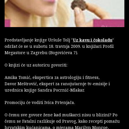
Predstavljanje knjige Uršule Tolj "
Uz kavu i čokoladu
"
održat će se u subotu 18. travnja 2009. u knjižari Profil
Megastore u Zagrebu (Bogovićeva 7).
O knjizi će uz autoricu govoriti:
Amika Tomić, ekspertica za astrologiju i fitness,
Davor Meštrović, ekspert za ranojutarnje tv-emisije i
urednica knjige Sandra Pocrnić-Mlakar.
Promociju će voditi Ivica Prtenjača.
O čemu sve govore žene kad muškarci nisu u blizini? Po
čemu se Fatalni razlikuje od Pravog, kako recepti pomažu
hrvatskim kućanicama, o mjerama Marilyn Monroe,