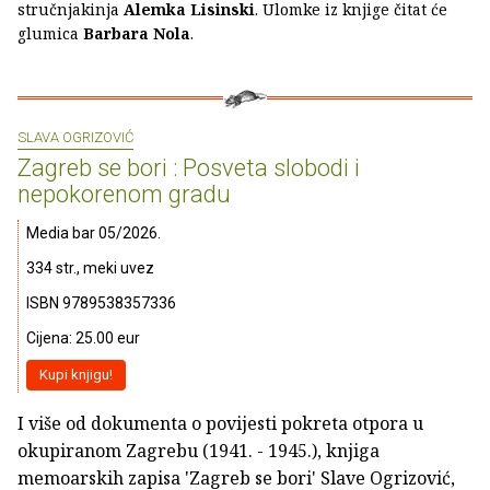
stručnjakinja
Alemka Lisinski
. Ulomke iz knjige čitat će
glumica
Barbara Nola
.
SLAVA OGRIZOVIĆ
Zagreb se bori : Posveta slobodi i
nepokorenom gradu
Media bar 05/2026.
334 str., meki uvez
ISBN 9789538357336
Cijena: 25.00 eur
Kupi knjigu!
I više od dokumenta o povijesti pokreta otpora u
okupiranom Zagrebu (1941. - 1945.), knjiga
memoarskih zapisa 'Zagreb se bori' Slave Ogrizović,