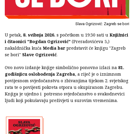
Slava Ogrizović: Zagreb se bori
U petak,
8. svibnja 2026.
s početkom u 19:30 sati u
Knjižnici
i čitaonici "Bogdan Ogrizović"
(Preradovićeva 5,)
nakaldnička kuća
Media bar
predstavit će knjigu "Zagreb
se bori"
Slave Ogrizović
.
Ovo novo izdanje knjige simbolično ponovno izlazi na
81.
godišnjicu oslobođenja Zagreba
, a riječ je o iznimnom
povijesnom svjedočanstvu o zbivanjima tijekom 2. svjetskog
rata te o povijesti pokreta otpora u okupiranom Zagrebu.
Knjiga je ujedno i potresno svjedočanstvo o svakodnevici
ljudi koji pokušavaju preživjeti u surovim vremenima.