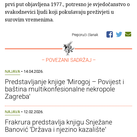
prvi put objavljena 1977., potresno je svjedočanstvo o
svakodnevici ljudi koji pokušavaju preživjeti u
surovim vremenima.
Preporuči članak
– POVEZANI SADRŽAJ –
NAJAVA
• 14.04.2026.
Predstavljanje knjige 'Mirogoj – Povijest i
baština multikonfesionalne nekropole
Zagreba'
NAJAVA
• 12.02.2026.
Frakrura predstavlja knjigu Snježane
Banović 'Država i njezino kazalište'