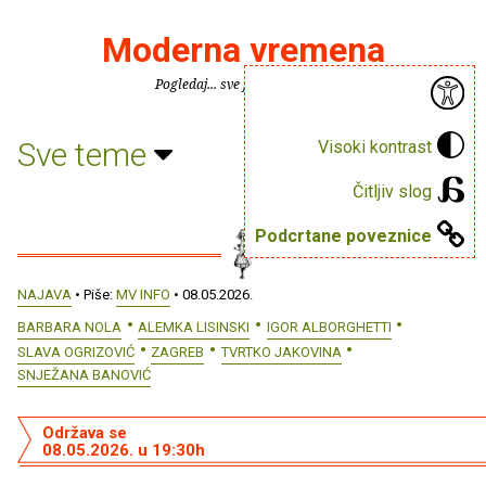
Moderna vremena
Pogledaj... sve je puno knjiga.
Sve teme
Visoki kontrast
Čitljiv slog
Podcrtane poveznice
NAJAVA
• Piše:
MV INFO
• 08.05.2026.
BARBARA NOLA
ALEMKA LISINSKI
IGOR ALBORGHETTI
SLAVA OGRIZOVIĆ
ZAGREB
TVRTKO JAKOVINA
SNJEŽANA BANOVIĆ
Održava se
08.05.2026. u 19:30h