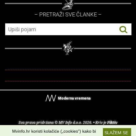
– PRETRAŽI SVE ČLANKE –
Moderna vremena
Sva prava pridržana © MV Info d.o.o. 2026. • Kriv je
Fiktiv
Mvinfo.hr koristi kolačiće („cookies“) kako bi
SLAŽEM SE
O nama
•
Pomoć
•
Uvjeti korištenja
•
RSS kanali