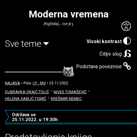
Moderna vremena
Pogledaj... sve je puno knjiga.
Sve teme
Visoki kontrast
Čitljiv slog
Podcrtane poveznice
NAJAVA
• Piše:
I.P. - MV
• 23.11.2022.
DUBRAVKA ORAIĆ TOLIĆ
NIVES TOMAŠEVIĆ
HELENA SABLIĆ TOMIĆ
KREŠIMIR NEMEC
Održava se
25.11.2022. u 19:30h