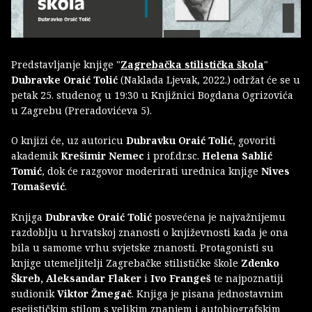
Predstavljanje knjige "
Zagrebačka stilistička škola
"
Dubravke Oraić Tolić
(Naklada Ljevak, 2022.) održat će se u
petak 25. studenog u 19:30 u Knjižnici Bogdana Ogrizovića
u Zagrebu (Preradovićeva 5).
O knjizi će, uz autoricu
Dubravku Oraić Tolić
, govoriti
akademik
Krešimir Nemec
i prof.dr.sc.
Helena Sablić
Tomić
, dok će razgovor moderirati urednica knjige
Nives
Tomašević
.
Knjiga
Dubravke Oraić Tolić
posvećena je najvažnijemu
razdoblju u hrvatskoj znanosti o književnosti kada je ona
bila u samome vrhu svjetske znanosti. Protagonisti su
knjige utemeljitelji Zagrebačke stilističke škole
Zdenko
Škreb, Aleksandar Flaker
i
Ivo Frangeš
te najpoznatiji
sudionik
Viktor Žmegač
. Knjiga je pisana jednostavnim
esejističkim stilom s velikim znanjem i autobiografskim