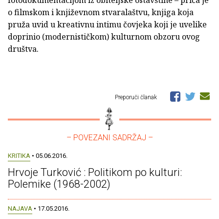
fotodokumentacijom iz obiteljske ostavštine – priča je
o filmskom i književnom stvaralaštvu, knjiga koja
pruža uvid u kreativnu intimu čovjeka koji je uvelike
doprinio (modernističkom) kulturnom obzoru ovog
društva.
Preporuči članak
– POVEZANI SADRŽAJ –
KRITIKA
• 05.06.2016.
Hrvoje Turković : Politikom po kulturi:
Polemike (1968-2002)
NAJAVA
• 17.05.2016.