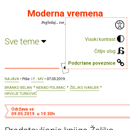
Moderna vremena
Pogledaj... sve je puno knjiga.
Sve teme
Visoki kontrast
Čitljiv slog
Podcrtane poveznice
NAJAVA
• Piše:
I.P. - MV
• 07.05.2019.
BRANKO BELAN
NENAD POLIMAC
ŽELJKO IVANJEK
HRVOJE TURKOVIĆ
Održava se
09.05.2019. u 19:30h