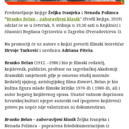
Predstavljanje knjige
Željka Ivanjeka
i
Nenada Polimca
"
Branko Belan – zaboravljeni klasik
" (Profil knjiga, 2019)
održat će se u četvrtak, 9. svibnja u 19,30 sati u Knjižnici i
čitaonici Bogdana Ogrizovića u Zagrebu (Preradovićeva 5).
Na promociji će uz autore o knjizi govoriti filmski teoretičar
Hrvoje Turković
i urednica
Adriana Piteša
.
Branko Belan
(1912. –1986.) bio je filmski redatelj,
književnik, publicist, profesor na zagrebačkoj Akademiji
dramskih umjetnosti gdje je osnovao studij montaže.
Redatelj sjajnog, antologijskog filma
Koncert
, Belan je bio
kultna figura mlade filmske kritike 1970-ih i 1980-ih, ali i
autor bogatog književnog opusa. Unatoč važnom doprinosu
hrvatskoj kulturi njegov autorski rad (pogotovo književni)
gotovo pa uopće nije valoriziran ni dokumentiran.
Branko Belan – zaboravljeni klasik
Željka Ivanjeka i
Nenada Polimca – popraćena fotodokumentacijom iz