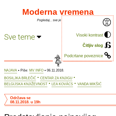
Moderna vremena
Pogledaj... sve je puno knjiga.
Sve teme
Visoki kontrast
Čitljiv slog
Podcrtane poveznice
NAJAVA
• Piše:
MV INFO
• 06.11.2018.
BOSILJKA BRLEČIĆ
CENTAR ZA KNJIGU
BELGIJSKA KNJIŽEVNOST
LEA KOVÁCS
VANDA MIKŠIĆ
Održava se
08.11.2018. u 19h