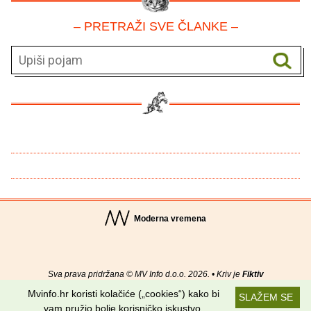
– PRETRAŽI SVE ČLANKE –
Moderna vremena
Sva prava pridržana © MV Info d.o.o. 2026. • Kriv je
Fiktiv
Mvinfo.hr koristi kolačiće („cookies“) kako bi
SLAŽEM SE
O nama
•
Pomoć
•
Uvjeti korištenja
•
RSS kanali
vam pružio bolje korisničko iskustvo.