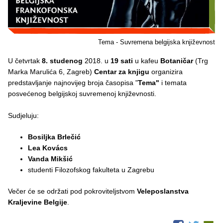
Tema - Suvremena belgijska književnost
U četvrtak
8. studenog
2018. u
19 sati
u kafeu
Botaničar
(Trg
Marka Marulića 6, Zagreb)
Centar za knjigu
organizira
predstavljanje najnovijeg broja časopisa "
Tema"
i temata
posvećenog belgijskoj suvremenoj književnosti.
Sudjeluju:
Bosiljka Brlečić
Lea Kovács
Vanda Mikšić
studenti Filozofskog fakulteta u Zagrebu
Večer će se održati pod pokroviteljstvom
Veleposlanstva
Kraljevine Belgije
.