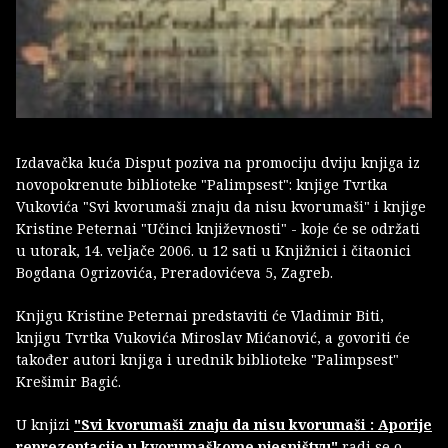
Izdavačka kuća Disput poziva na promociju dviju knjiga iz
novopokrenute biblioteke "Palimpsest": knjige Tvrtka
Vukovića "Svi kvorumaši znaju da nisu kvorumaši" i knjige
Kristine Peternai "Učinci književnosti" - koje će se održati
u utorak, 14. veljače 2006. u 12 sati u Knjižnici i čitaonici
Bogdana Ogrizovića, Preradovićeva 5, Zagreb.
Knjigu Kristine Peternai predstaviti će Vladimir Biti,
knjigu Tvrtka Vukovića Miroslav Mićanović, a govoriti će
također autori knjiga i urednik biblioteke "Palimpsest"
Krešimir Bagić.
U knjizi
"Svi kvorumaši znaju da nisu kvorumaši : Aporije
reprezentacije u kvorumaškome pjesništvu"
radi se o