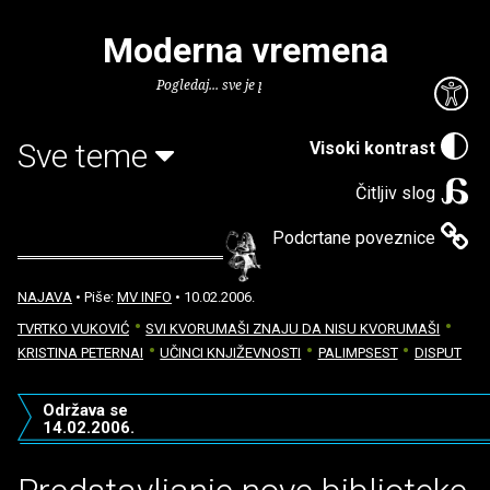
Moderna vremena
Pogledaj... sve je puno knjiga.
Sve teme
Visoki kontrast
Čitljiv slog
Podcrtane poveznice
NAJAVA
• Piše:
MV INFO
• 10.02.2006.
TVRTKO VUKOVIĆ
SVI KVORUMAŠI ZNAJU DA NISU KVORUMAŠI
KRISTINA PETERNAI
UČINCI KNJIŽEVNOSTI
PALIMPSEST
DISPUT
Održava se
14.02.2006.