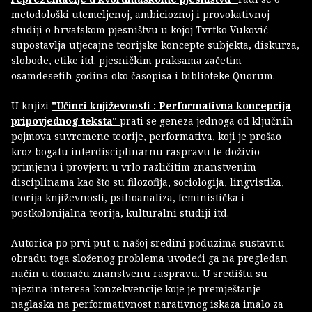
metodološki utemeljenoj, ambicioznoj i provokativnoj
studiji o hrvatskom pjesništvu u kojoj Tvrtko Vuković
supostavlja utjecajne teorijske koncepte subjekta, diskurza,
slobode, etike itd. pjesničkim praksama začetim
osamdesetih godina oko časopisa i biblioteke Quorum.
U knjizi
"Učinci književnosti : Performativna koncepcija
pripovjednog teksta"
prati se geneza jednoga od ključnih
pojmova suvremene teorije, performativa, koji je prošao
kroz bogatu interdisciplinarnu raspravu te doživio
primjenu i provjeru u vrlo različitim znanstvenim
disciplinama kao što su filozofija, sociologija, lingvistika,
teorija književnosti, psihoanaliza, feministička i
postkolonijalna teorija, kulturalni studiji itd.
Autorica po prvi put u našoj sredini poduzima sustavnu
obradu toga složenog problema uvodeći ga na pregledan
način u domaću znanstvenu raspravu. U središtu su
njezina interesa konzekvencije koje je premještanje
naglaska na performativnost narativnog iskaza imalo za