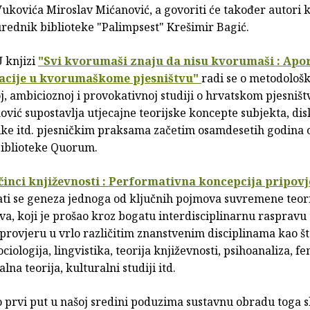
ukovića Miroslav Mićanović, a govoriti će također autori k
rednik biblioteke "Palimpsest" Krešimir Bagić.
 knjizi
"Svi kvorumaši znaju da nisu kvorumaši : Apor
acije u kvorumaškome pjesništvu"
radi se o metodološk
, ambicioznoj i provokativnoj studiji o hrvatskom pjesništ
vić supostavlja utjecajne teorijske koncepte subjekta, dis
tike itd. pjesničkim praksama začetim osamdesetih godina 
 biblioteke Quorum.
činci književnosti : Performativna koncepcija pripov
ati se geneza jednoga od ključnih pojmova suvremene teori
a, koji je prošao kroz bogatu interdisciplinarnu raspravu 
provjeru u vrlo različitim znanstvenim disciplinama kao št
sociologija, lingvistika, teorija književnosti, psihoanaliza, fe
lna teorija, kulturalni studiji itd.
o prvi put u našoj sredini poduzima sustavnu obradu toga 