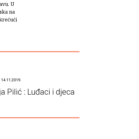
avu. U
aska na
okrećući
 14.11.2019.
a Pilić : Luđaci i djeca