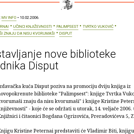
:
MV INFO
• 10.02.2006.
ERNAI
UČINCI KNJIŽEVNOSTI
PALIMPSEST
TVRTKO VUKOVIĆ
ŠI ZNAJU DA NISU KVORUMAŠI
DISPUT
tavljanje nove biblioteke
dnika Disput
zdavačka kuća Disput poziva na promociju dviju knjiga iz
ovopokrenute biblioteke "Palimpsest": knjige Tvrtka Vuko
vorumaši znaju da nisu kvorumaši" i knjige Kristine Peter
njiževnosti" - koje će se održati u utorak, 14. veljače 2006. 
njižnici i čitaonici Bogdana Ogrizovića, Preradovićeva 5, 
njigu Kristine Peternai predstaviti će Vladimir Biti, knjig