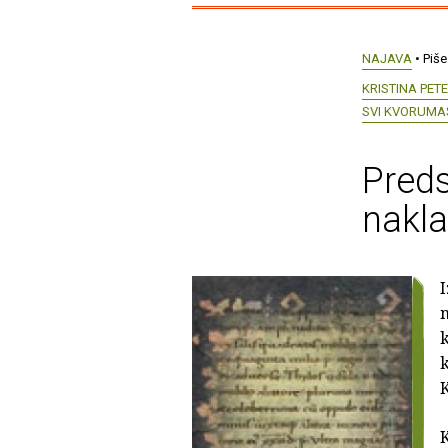
NAJAVA
• Piše
KRISTINA PET
SVI KVORUMA
Preds
nakla
I
n
k
k
K
K