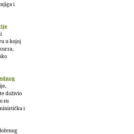
njiga i
ije
i
vu u kojoj
kurza,
oko
jednog
je,
te doživio
o su
ministička i
složenog