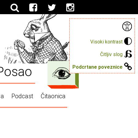
Visoki kontrast
Čitljiv slog
Posao
Podcrtane poveznice
ga
Podcast
Čitaonica