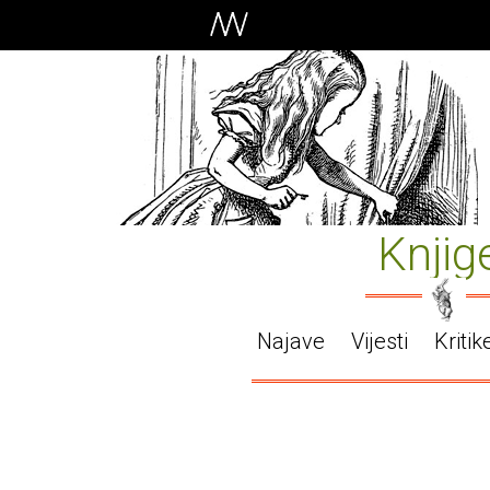
Knjig
Najave
Vijesti
Kritik