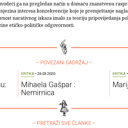
vodeći ga na pregledan način u domaću znanstvenu raspr
 njezina interesa konzekvencije koje je premještanje nagl
vnost narativnog iskaza imalo za teoriju pripovijedanja p
zine etičko-političke odgovornosti.
– POVEZANI SADRŽAJ –
KRITIKA
• 26.03.2020.
KRITIKA
•
u:
Mihaela Gašpar :
Marij
Nemirnica
– PRETRAŽI SVE ČLANKE –