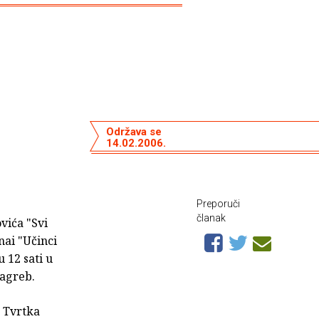
Održava se
14.02.2006.
Preporuči
članak
vića "Svi
nai "Učinci
u 12 sati u
Zagreb.
u Tvrtka