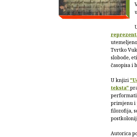
V
u
U
reprezent
utemeljenoj
Tvrtko Vuko
slobode, e
časopisa i
U knjizi
"U
teksta"
pr
performativ
primjenu i 
filozofija, 
postkolonija
Autorica p