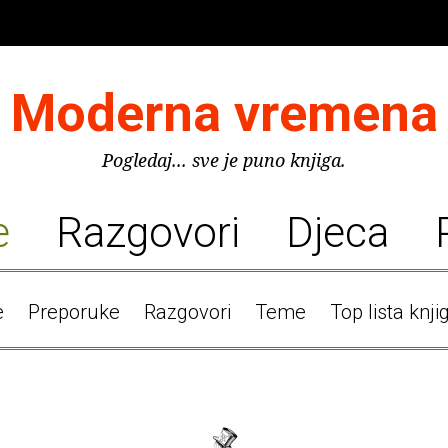
Moderna vremena
Pogledaj... sve je puno knjiga.
e
Razgovori
Djeca
e
Preporuke
Razgovori
Teme
Top lista knji