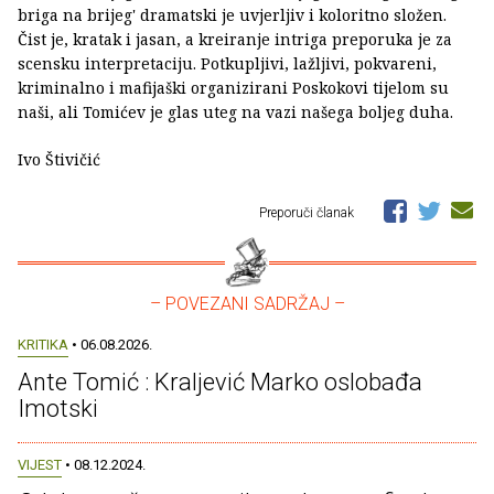
briga na brijeg' dramatski je uvjerljiv i koloritno složen.
Čist je, kratak i jasan, a kreiranje intriga preporuka je za
scensku interpretaciju. Potkupljivi, lažljivi, pokvareni,
kriminalno i mafijaški organizirani Poskokovi tijelom su
naši, ali Tomićev je glas uteg na vazi našega boljeg duha.
Ivo Štivičić
Preporuči članak
– POVEZANI SADRŽAJ –
KRITIKA
• 06.08.2026.
Ante Tomić : Kraljević Marko oslobađa
Imotski
VIJEST
• 08.12.2024.