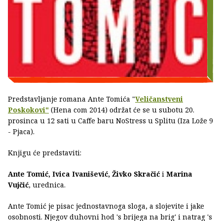
Predstavljanje romana Ante Tomića "
Veličanstveni
Poskokovi"
(Hena com 2014) održat će se u subotu 20.
prosinca u 12 sati u Caffe baru NoStress u Splitu (Iza Lože 9
- Pjaca).
Knjigu će predstaviti:
Ante Tomić, Ivica Ivanišević, Živko Skračić
i
Marina
Vujčić
, urednica.
Ante Tomić je pisac jednostavnoga sloga, a slojevite i jake
osobnosti. Njegov duhovni hod 's brijega na brig' i natrag 's