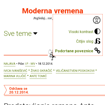
Moderna vremena
Pogledaj... sve je puno knjiga.
Sve teme
Visoki kontrast
Čitljiv slog
Podcrtane poveznice
NAJAVA
• Piše:
I.P. - MV
• 18.12.2014.
IVICA IVANIŠEVIĆ
ŽIVKO SKRAČIĆ
VELIČANSTVENI POSKOKOVI
MARINA VUJČIĆ
ANTE TOMIĆ
Održava se
20.12.2014.