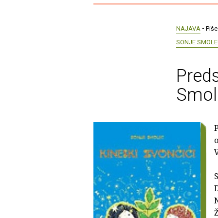
NAJAVA
• Piše
SONJE SMOLEC
Preds
Smole
o
V
S
D
N
Ž