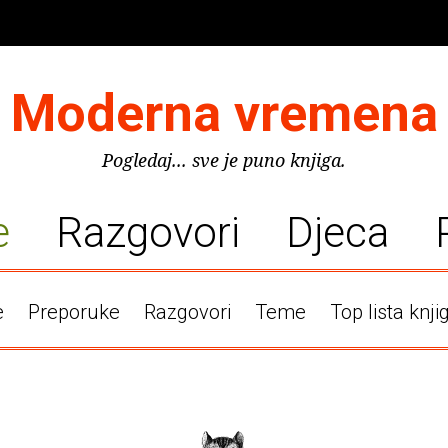
Moderna vremena
Pogledaj... sve je puno knjiga.
e
Razgovori
Djeca
e
Preporuke
Razgovori
Teme
Top lista knji