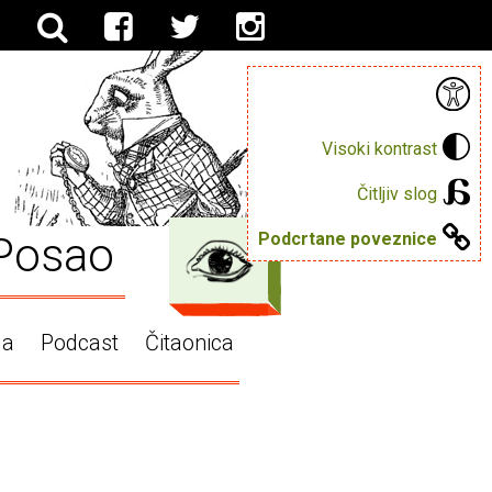
Visoki kontrast
Čitljiv slog
Posao
Podcrtane poveznice
ga
Podcast
Čitaonica