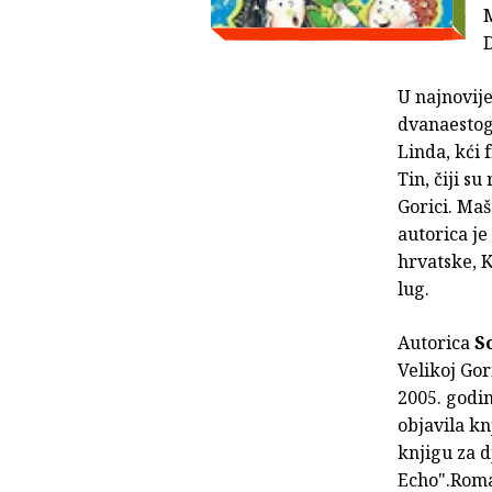
M
U najnovije
dvanaestogo
Linda, kći 
Tin, čiji s
Gorici. Ma
autorica je
hrvatske, K
lug.
Autorica
S
Velikoj Gor
2005. godi
objavila kn
knjigu za d
Echo".Roman