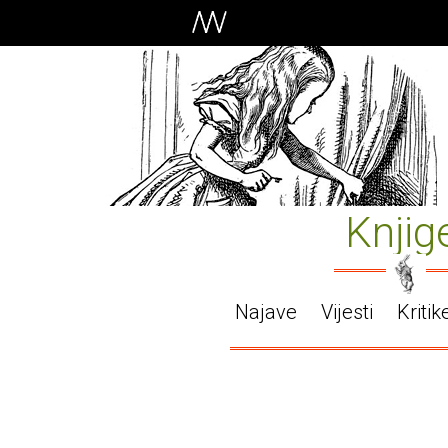
Knjig
Najave
Vijesti
Kritik