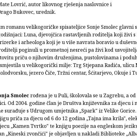
ate Lovrić, autor likovnog rješenja naslovnice i
Drago Bukovec, urednik.
m romanu velikogoričke spisateljice Sonje Smolec glavni s
dišnjaci: Luna, djevojčica rastavljenih roditelja koji živi
frizerke i arheologa koji je u više navrata boravio u duševno
u roditelji poginuli u prometnoj nesreći pa živi kod usvojitelj
štovitu priču o njihovim druženjima, pustolovinama i podu
 smjestila u velikogorički milje: Trg Stjepana Radića, ulicu
olodvorsku, jezero Čiče, Tržni centar, Šćitarjevo, Okuje i T
onja Smolec
rođena je u Puli, školovala se u Zagrebu, a od 
ici. Od 2004. godine član je Društva književnika za djecu i 
ne surađuje s Udrugom umjetnika „Spark" iz Velike Gorice.
jigu priča za djecu od 6 do 12 godina „Tajna ima krila", el
jecu „Kamen Tvrtko" te knjigu poezije na engleskom jeziku
 „Kineski zvončići" je objavljen u nakladi Biblioteke „Alb