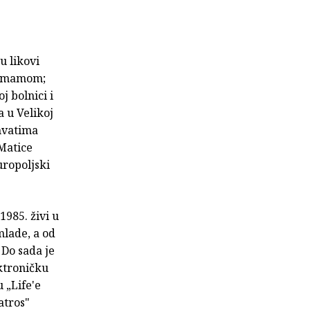
u likovi
 s mamom;
j bolnici i
a u Velikoj
hvatima
 Matice
uropoljski
1985. živi u
mlade, a od
 Do sada je
ektroničku
 „Life'e
atros"