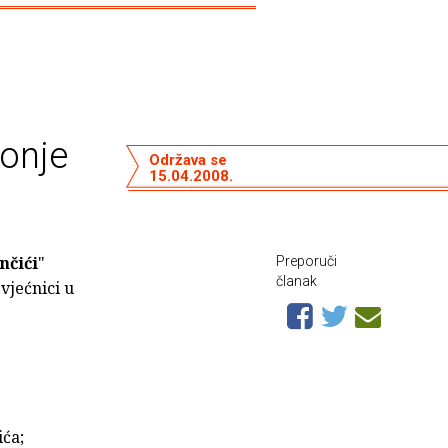
Sonje
Održava se
15.04.2008.
nčići
"
Preporuči
članak
 vjećnici u
ića;