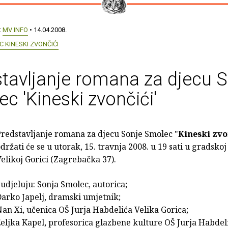
:
MV INFO
• 14.04.2008.
 KINESKI ZVONČIĆI
tavljanje romana za djecu 
c 'Kineski zvončići'
Predstavljanje romana za djecu Sonje Smolec
"
Kineski zvo
držati će se u
utorak, 15. travnja 2008. u 19 sati u gradskoj
elikoj Gorici (Zagrebačka 37).
udjeluju: Sonja Smolec, autorica;
arko Japelj, dramski umjetnik;
an Xi, učenica OŠ Jurja Habdelića Velika Gorica;
eljka Kapel, profesorica glazbene kulture OŠ Jurja Habdel