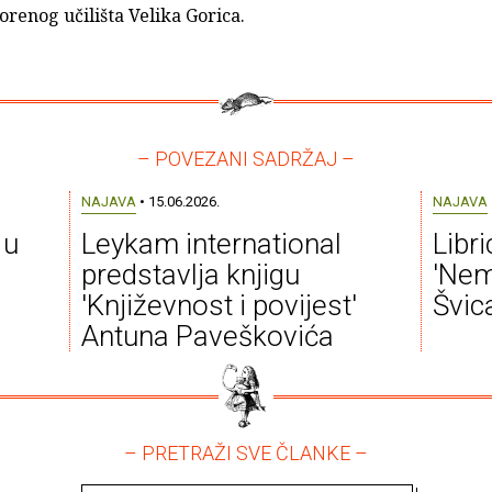
renog učilišta Velika Gorica.
– POVEZANI SADRŽAJ –
NAJAVA
• 15.06.2026.
NAJAVA
 u
Leykam international
Libr
predstavlja knjigu
'Nem
'Književnost i povijest'
Švic
Antuna Paveškovića
– PRETRAŽI SVE ČLANKE –