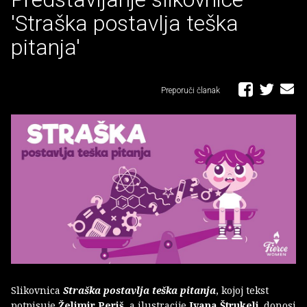
'Straška postavlja teška
pitanja'
Preporuči članak
Slikovnica
Straška postavlja teška pitanja
, kojoj tekst
potpisuje
Želimir Periš
, a ilustracije
Ivana Štrukelj
, donosi