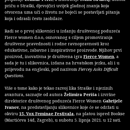
priču o Straški, djevojčici uvijek gladnoj znanja koja
otvorena uma uči o životu ne bojeći se postavljati pitanja
koja i odrasli često zaobilaze.
Radi se o prvoj slikovnici u izdanju društvenog poduzeća
Fierce women d.o.o, osnovanog s ciljem promoviranja
društvene pravednosti i rodne ravnopravnosti kroz
edukativne, zabavne i inspirativne proizvode. Njihov prvi
proizvod, inovativna je društvena igra
Fierce Women
, a
sada je tu i slikovnica, izdana na hrvatskom jezku, ali i u
prijevodu na engleski, pod nazivom
Fiercey Asks Difficult
Questions
.
Više o tome kako je tekao razvoj lika Straške i njezinih
avantura, saznajte od autora
Želimira Periša
i izvršne
direktorice društvenog poduzeća Fierce Women
Gabrijele
Ivanov
, na predstavljanju slikovnice koje će se održati u
okviru
15. Vox Feminae Festivala
, na platou ispred Bookse
(Martićeva 14d, Zagreb), u subotu 5. lipnja 2021. u 12 sati.