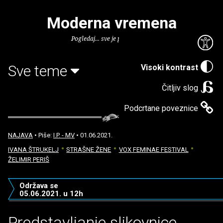
Moderna vremena
Pogledaj... sve je puno knjiga.
Sve teme
Visoki kontrast
Čitljiv slog
Podcrtane poveznice
NAJAVA
• Piše:
I.P. - MV
• 01.06.2021.
IVANA ŠTRUKELJ
STRAŠNE ŽENE
VOX FEMINAE FESTIVAL
ŽELIMIR PERIŠ
Održava se
05.06.2021. u 12h
Predstavljanje slikovnice