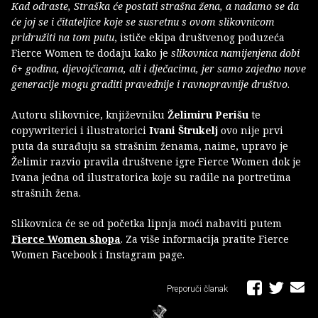
Kad odraste, Straška će postati strašna žena, a nadamo se da
će joj se i čitateljice koje se susretnu s ovom slikovnicom
pridružiti na tom putu
, ističe ekipa društvenog poduzeća
Fierce Women te dodaju kako je
slikovnica namijenjena dobi
6+ godina, djevojčicama, ali i dječacima, jer samo zajedno nove
generacije mogu graditi pravednije i ravnopravnije društvo
.
Autoru slikovnice, književniku
Želimiru Perišu
te
copywriterici i ilustratorici
Ivani Štrukelj
ovo nije prvi
puta da surađuju sa strašnim ženama, naime, upravo je
Želimir razvio pravila društvene igre Fierce Women dok je
Ivana jedna od ilustratorica koje su radile na portretima
strašnih žena.
Slikovnica će se od početka lipnja moći nabaviti putem
Fierce Women shopa
. Za više informacija pratite Fierce
Women Facebook i Instagram page.
Preporuči članak