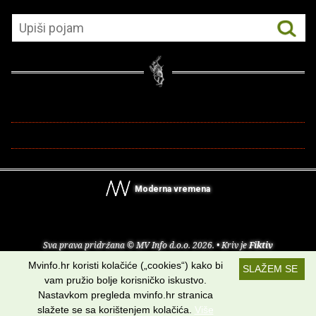
Moderna vremena
Sva prava pridržana © MV Info d.o.o. 2026. • Kriv je
Fiktiv
Mvinfo.hr koristi kolačiće („cookies“) kako bi
SLAŽEM SE
O nama
•
Pomoć
•
Uvjeti korištenja
•
RSS kanali
vam pružio bolje korisničko iskustvo.
Nastavkom pregleda mvinfo.hr stranica
Potraži nas na:
slažete se sa korištenjem kolačića.
Više