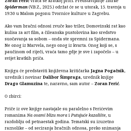
Zoran Ferić
vraća se kratkoj priči. Predstavljanje zbirke
Spiderman
(V.B.Z., 2025.) održat će se u utorak, 15. travnja u
19:30 u Malom pogonu Tvornice kulture u Zagrebu.
Ako vam bračni odnosi zvuče kao triler, Domovinski rat kao
kulisa za art film, a čileanska pustolovina kao sredstvo
suočavanja sa sobom – onda ste spremni za Spidermana.
Ne onog iz Marvela, nego onog iz kvarta. Onog koji se, s
paučinom od riječi, vraća tamo gdje je sve i započelo – u
svijet kratkih priča.
Knjigu će predstaviti književna kritičarka
Jagna Pogačnik
,
urednik i novinar
Dalibor Šimpraga
, urednik knjige
Drago Glamuzina
te, naravno, sam autor –
Zoran Ferić
.
O zbirci:
Priče iz ove knjige nastajale su paralelno s Ferićevim
romanima
Na osami blizu mora
i
Putujuće kazalište
, u
razdoblju od petnaestak godina. Tematski su izuzetno
raznolike – od seciranja bračnih odnosa, preko snimanja