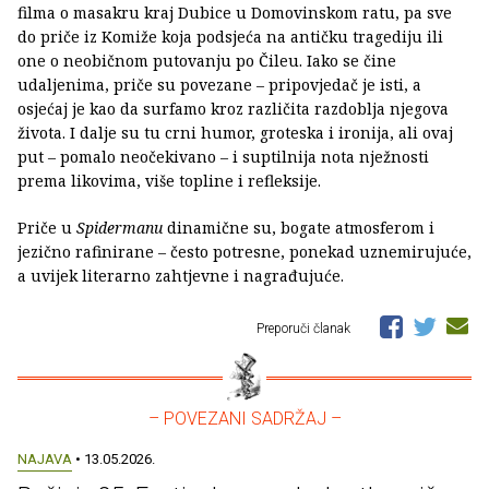
filma o masakru kraj Dubice u Domovinskom ratu, pa sve
do priče iz Komiže koja podsjeća na antičku tragediju ili
one o neobičnom putovanju po Čileu. Iako se čine
udaljenima, priče su povezane – pripovjedač je isti, a
osjećaj je kao da surfamo kroz različita razdoblja njegova
života. I dalje su tu crni humor, groteska i ironija, ali ovaj
put – pomalo neočekivano – i suptilnija nota nježnosti
prema likovima, više topline i refleksije.
Priče u
Spidermanu
dinamične su, bogate atmosferom i
jezično rafinirane – često potresne, ponekad uznemirujuće,
a uvijek literarno zahtjevne i nagrađujuće.
Preporuči članak
– POVEZANI SADRŽAJ –
NAJAVA
• 13.05.2026.