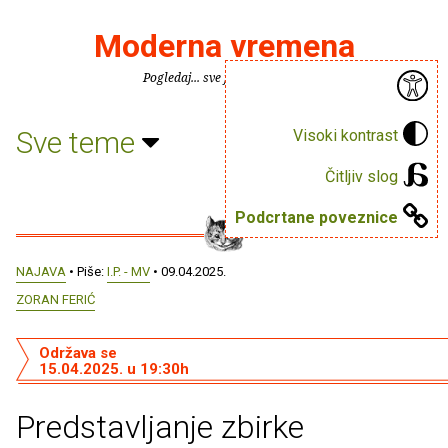
Moderna vremena
Pogledaj... sve je puno knjiga.
Sve teme
Visoki kontrast
Čitljiv slog
Podcrtane poveznice
NAJAVA
• Piše:
I.P. - MV
• 09.04.2025.
ZORAN FERIĆ
Održava se
15.04.2025. u 19:30h
Predstavljanje zbirke