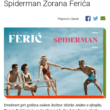
Spiderman Zorana Ferića
Preporuči članak
Dvadeset pet godina nakon kultne zbirke
Anđeo u ofsajdu
,