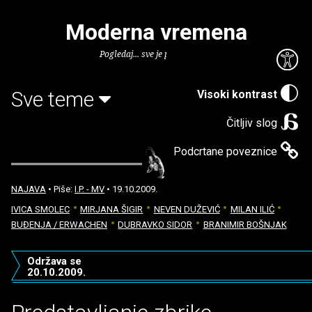
Moderna vremena
Pogledaj... sve je puno knjiga.
Sve teme
Visoki kontrast
Čitljiv slog
Podcrtane poveznice
NAJAVA
• Piše:
I.P. - MV
• 19.10.2009.
IVICA SMOLEC
MIRJANA ŠIGIR
NEVEN DUŽEVIĆ
MILAN ILIĆ
BUĐENJA / ERWACHEN
DUBRAVKO SIDOR
BRANIMIR BOŠNJAK
Održava se
20.10.2009.