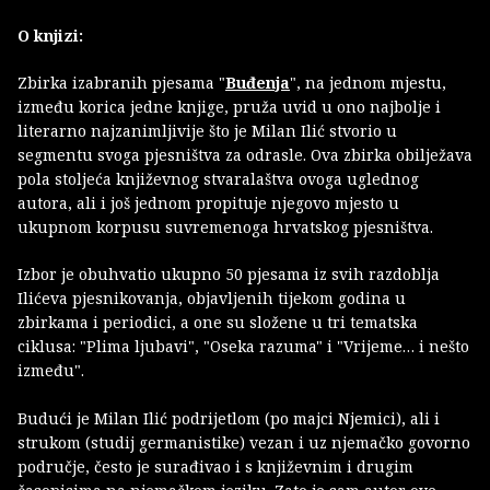
O knjizi:
Zbirka izabranih pjesama "
Buđenja
", na jednom mjestu,
između korica jedne knjige, pruža uvid u ono najbolje i
literarno najzanimljivije što je Milan Ilić stvorio u
segmentu svoga pjesništva za odrasle. Ova zbirka obilježava
pola stoljeća književnog stvaralaštva ovoga uglednog
autora, ali i još jednom propituje njegovo mjesto u
ukupnom korpusu suvremenoga hrvatskog pjesništva.
Izbor je obuhvatio ukupno 50 pjesama iz svih razdoblja
Ilićeva pjesnikovanja, objavljenih tijekom godina u
zbirkama i periodici, a one su složene u tri tematska
ciklusa: "Plima ljubavi", "Oseka razuma" i "Vrijeme… i nešto
između".
Budući je Milan Ilić podrijetlom (po majci Njemici), ali i
strukom (studij germanistike) vezan i uz njemačko govorno
područje, često je surađivao i s književnim i drugim