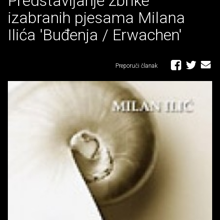
Predstavljanje zbrike
izabranih pjesama Milana
Ilića 'Buđenja / Erwachen'
Preporuči članak