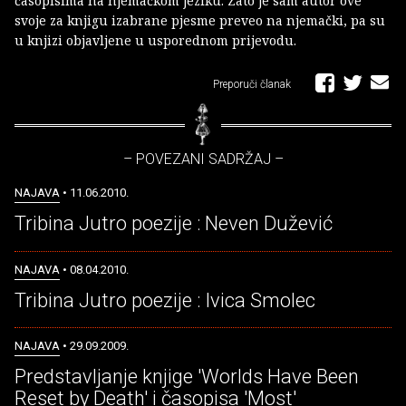
časopisima na njemačkom jeziku. Zato je sam autor ove
svoje za knjigu izabrane pjesme preveo na njemački, pa su
u knjizi objavljene u usporednom prijevodu.
Preporuči članak
– POVEZANI SADRŽAJ –
NAJAVA
• 11.06.2010.
Tribina Jutro poezije : Neven Dužević
NAJAVA
• 08.04.2010.
Tribina Jutro poezije : Ivica Smolec
NAJAVA
• 29.09.2009.
Predstavljanje knjige 'Worlds Have Been
Reset by Death' i časopisa 'Most'