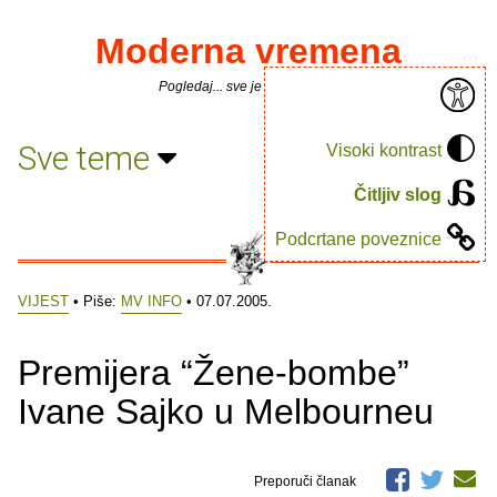
Moderna vremena
Pogledaj... sve je puno knjiga.
Sve teme
Visoki kontrast
Čitljiv slog
Podcrtane poveznice
VIJEST
• Piše:
MV INFO
• 07.07.2005.
Premijera “Žene-bombe”
Ivane Sajko u Melbourneu
Preporuči članak