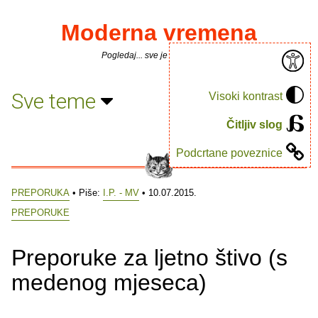
Moderna vremena
Pogledaj... sve je puno knjiga.
Sve teme
Visoki kontrast
Čitljiv slog
Podcrtane poveznice
PREPORUKA
• Piše:
I.P. - MV
• 10.07.2015.
PREPORUKE
Preporuke za ljetno štivo (s
medenog mjeseca)