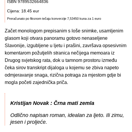
ISBN 9789532664836
Cijena: 18.45 eur
Preračunato po fiksnom tečaju konverzije 7,53450 kuna za 1 euro
Začet monologom prepisanim s loše snimke, usamljenim
glasom koji otvara panoramu gotovo nenaseljene
Slavonije, izgubljene u ljetu i prašini, završava opsesivnim
komentarom požutjelih stranica nečijega memoara iz
Drugog svjetskog rata, dok u tamnom prostoru između
čeka sirov transkript dijaloga u kojemu se zbiva napeto
odmjeravanje snaga, rizična potraga za mjestom gdje bi
mogla početi zajednička priča.
Kristijan Novak : Črna mati zemla
Odlično napisan roman, idealan za ljeto. Ili zimu,
jesen i proljeće.