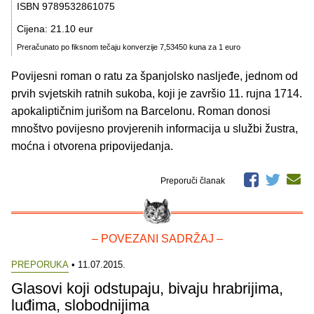
ISBN 9789532861075
Cijena: 21.10 eur
Preračunato po fiksnom tečaju konverzije 7,53450 kuna za 1 euro
Povijesni roman o ratu za španjolsko nasljeđe, jednom od
prvih svjetskih ratnih sukoba, koji je završio 11. rujna 1714.
apokaliptičnim jurišom na Barcelonu. Roman donosi
mnoštvo povijesno provjerenih informacija u službi žustra,
moćna i otvorena pripovijedanja.
Preporuči članak
– POVEZANI SADRŽAJ –
PREPORUKA
• 11.07.2015.
Glasovi koji odstupaju, bivaju hrabrijima,
luđima, slobodnijima