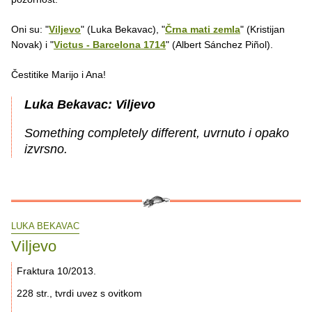
Oni su: "
Viljevo
" (Luka Bekavac), "
Črna mati zemla
" (Kristijan
Novak) i "
Victus - Barcelona 1714
" (Albert Sánchez Piñol).
Čestitike Marijo i Ana!
Luka Bekavac: Viljevo
Something completely different, uvrnuto i opako
izvrsno.
LUKA BEKAVAC
Viljevo
Fraktura 10/2013.
228 str., tvrdi uvez s ovitkom