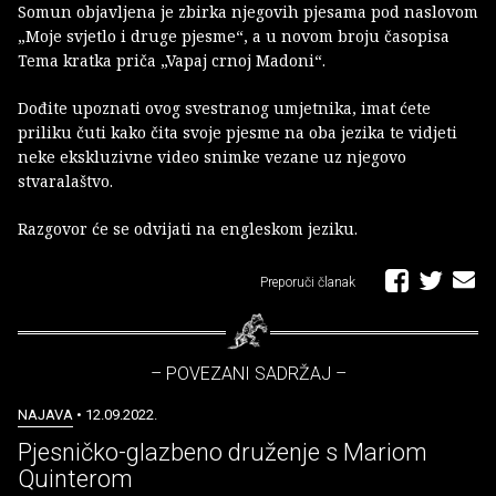
Somun objavljena je zbirka njegovih pjesama pod naslovom
„Moje svjetlo i druge pjesme“, a u novom broju časopisa
Tema kratka priča „Vapaj crnoj Madoni“.
Dođite upoznati ovog svestranog umjetnika, imat ćete
priliku čuti kako čita svoje pjesme na oba jezika te vidjeti
neke ekskluzivne video snimke vezane uz njegovo
stvaralaštvo.
Razgovor će se odvijati na engleskom jeziku.
Preporuči članak
– POVEZANI SADRŽAJ –
NAJAVA
• 12.09.2022.
Pjesničko-glazbeno druženje s Mariom
Quinterom